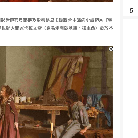
國影后伊莎貝雨蓓及影帝路易卡瑞聯合主演的史詩鉅片【禁
7世紀大畫家卡拉瓦喬（原名米開朗基羅．梅里西）豪放不