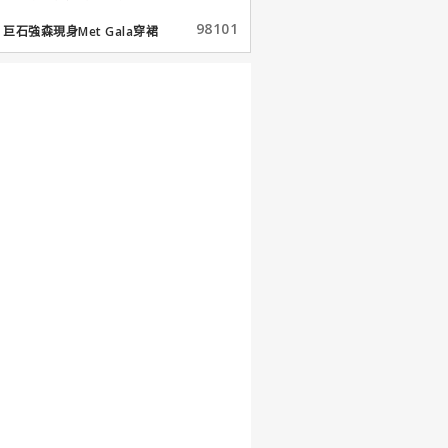
98101
巨石強森現身Met Gala穿裙
子...