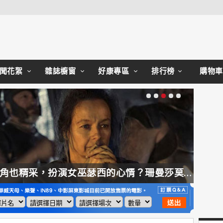
Close
聞花絮
雜誌櫥窗
好康專區
排行榜
購物車
【奧德賽】配角也精采，扮演女巫瑟西的心情？珊曼莎莫頓：「感覺就像重生」
【哈