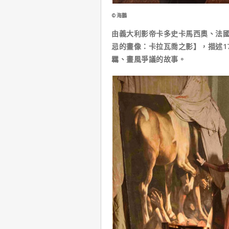
©海鵬
由義大利影帝卡多史卡馬西奧、法
忌的畫像：卡拉瓦喬之影】，描述1
羈、畫風爭議的故事。