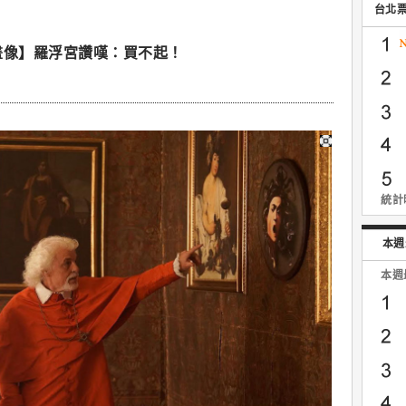
台北
畫像】羅浮宮讚嘆：買不起！
統計時
本週
本週