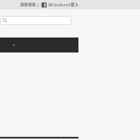
回到首頁
|
以Facebook登入
利波特：神秘的魔法石】25週年限定1週重返大銀幕