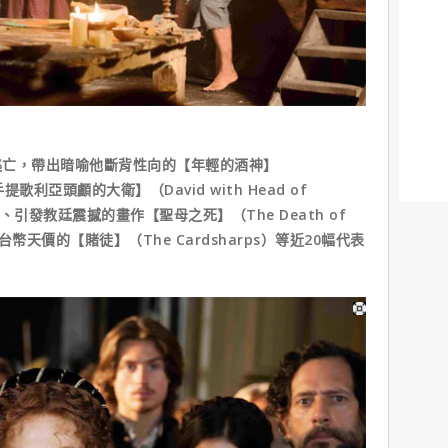
逃亡，帶出暗喻他斷背性向的【年輕的酒神】
歌利亞頭顱的大衛】（David with Head of
、引發教廷震撼的畫作【聖母之死】（The Death of
億台幣天價的【賭徒】（The Cardsharps）等近20幅代表