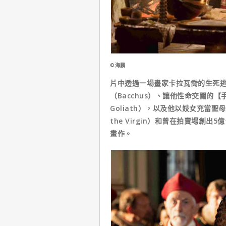
©海鵬
片中透過一場畫家卡拉瓦喬的生死
（Bacchus）、讓他性命交關的【手提
Goliath），以及他以妓女充當聖母
the Virgin）和曾在拍賣場創出5
畫作。