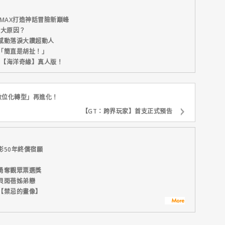
MAX打造神話冒險新巔峰
五大原因？
感動落淚大讚超動人
「簡直是胡扯！」
新片【海洋奇緣】真人版！
數位化轉型」再進化！
【GT：跨界玩家】首支正式預告
影50年終償宿願
勇奪觀眾票選獎
貝雨蓓姊弟戀
【禁忌的畫像】