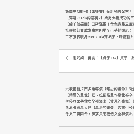
諾蘭史詩鉅作【奧德賽】全新預告發布！I
【穿著Prada的惡魔2】票房大獲成功的
【綿羊偵探團】口碑狂飆！休傑克曼三度
社群網紅會成為未來明星？小勞勃道尼：
巨石強森現身Met Gala穿裙子，呼應
詛咒網上傳開！【貞子 DX】貞子「
米歇爾普拉西多編導演【禁忌的畫像】從
【禁忌的畫像】揭卡拉瓦喬畫作驚世祕辛
伊莎貝雨蓓偕女全裸演出【禁忌的畫像】
路易卡瑞萬人迷【禁忌的畫像】妙揭伊莎
母女三度同台，伊莎貝雨蓓偕女全裸演出