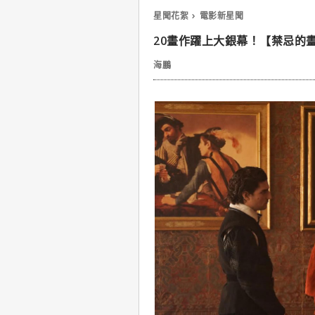
星聞花絮
電影新星聞
20畫作躍上大銀幕！【禁忌的
海鵬