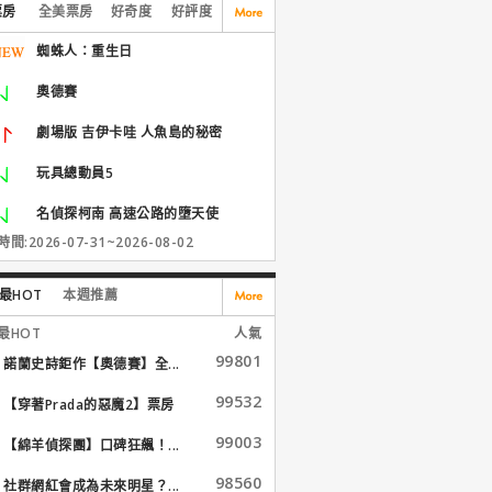
票房
全美票房
好奇度
好評度
蜘蛛人：重生日
奧德賽
劇場版 吉伊卡哇 人魚島的秘密
玩具總動員5
名偵探柯南 高速公路的墮天使
間:2026-07-31~2026-08-02
最HOT
本週推薦
最HOT
人氣
99801
諾蘭史詩鉅作【奧德賽】全...
99532
【穿著Prada的惡魔2】票房
大...
99003
【綿羊偵探團】口碑狂飆！...
98560
社群網紅會成為未來明星？...