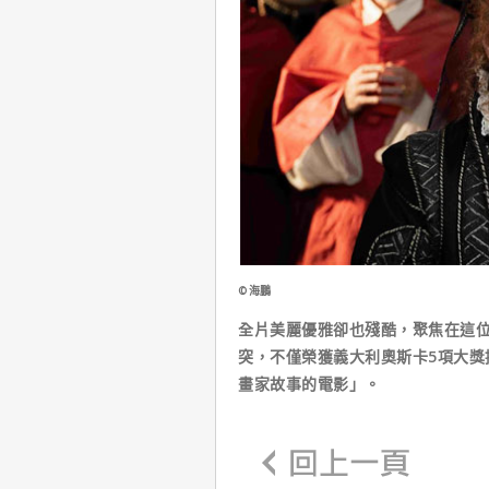
©海鵬
全片美麗優雅卻也殘酷，聚焦在這
突，不僅榮獲義大利奧斯卡5項大獎提
畫家故事的電影」。