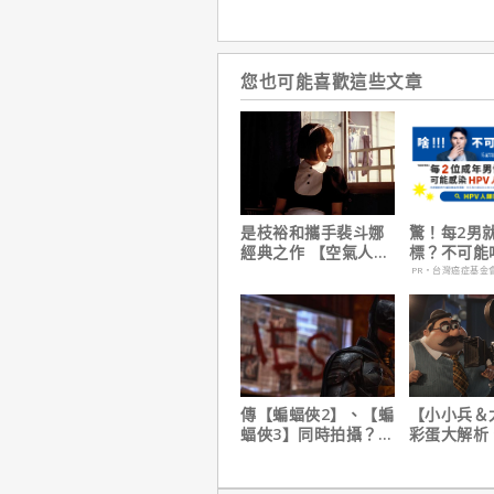
您也可能喜歡這些文章
是枝裕和攜手裴斗娜
驚！每2男
經典之作 【空氣人
標？不可能
形】六月重返大銀幕
PR・台灣癌症基金
傳【蝙蝠俠2】、【蝙
【小小兵＆
蝠俠3】同時拍攝？詹
彩蛋大解析
姆斯岡恩澄清謠言！
耶考芬解密
梗！