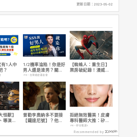
更新日期：2023-05-02
就有1人中
1/2機率淪陷！你是好
【蜘蛛人：重生日】
吧？
男人還是渣男？關鍵
票房破紀錄！漫威總
在這
裁凱文費吉說感覺很
會
PR・台灣癌症基金會
讚！
大怪獸】
曾勸李奧納多不要接
拒絕無效醫美！皮膚
、導演皮
【鐵達尼號】？他
專科醫師大推：矽谷
10個電影
說：「沒人在乎船上
電波 X 讓肌膚由內而
PR・矽谷電波X
是誰」
外更強韌
Recommended by