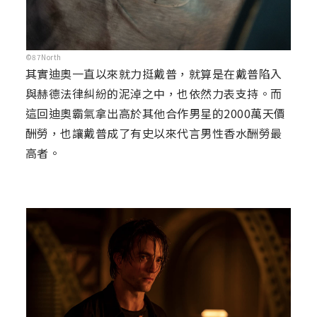
©87North
其實迪奧一直以來就力挺戴普，就算是在戴普陷入
與赫德法律糾紛的泥淖之中，也依然力表支持。而
這回迪奧霸氣拿出高於其他合作男星的2000萬天價
酬勞，也讓戴普成了有史以來代言男性香水酬勞最
高者。