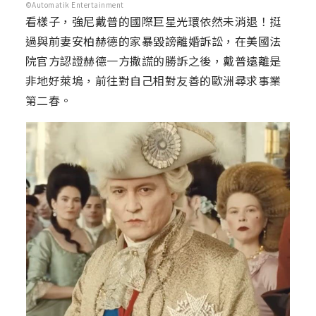
©Automatik Entertainment
看樣子，強尼戴普的國際巨星光環依然未消退！挺
過與前妻安柏赫德的家暴毀謗離婚訴訟，在美國法
院官方認證赫德一方撒謊的勝訴之後，戴普遠離是
非地好萊塢，前往對自己相對友善的歐洲尋求事業
第二春。