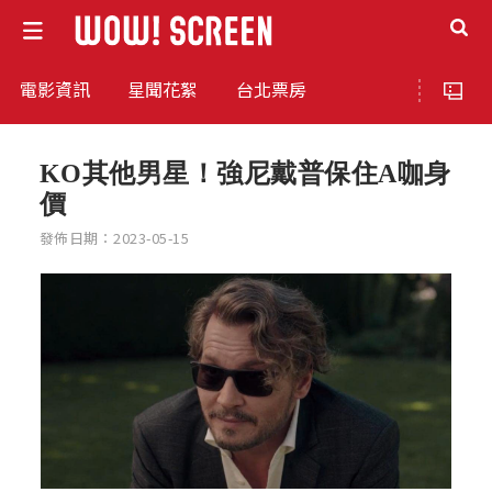
電影資訊
星聞花絮
台北票房
KO其他男星！強尼戴普保住A咖身
價
發佈日期：2023-05-15