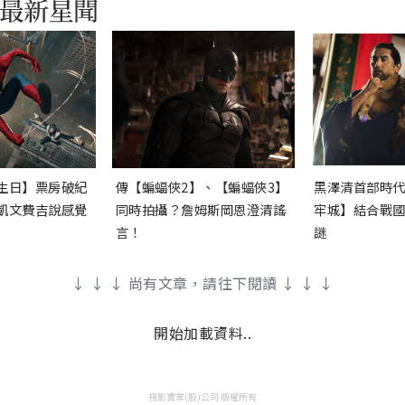
生日】票房破紀
傳【蝙蝠俠2】、【蝙蝠俠3】
黑澤清首部時
凱文費吉說感覺
同時拍攝？詹姆斯岡恩澄清謠
牢城】結合戰
言！
謎
↓ ↓ ↓ 尚有文章，請往下閱讀 ↓ ↓ ↓
開始加載資料..
視影實業(股)公司 版權所有