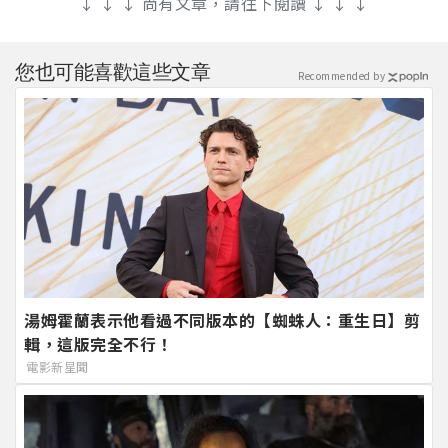
↓ ↓ ↓ 尚有文章，請往下閱讀 ↓ ↓ ↓
您也可能喜歡這些文章
Recommended by
湯姆霍蘭表示他看過不同版本的【蜘蛛人：重生日】剪
輯，這版完全不行！
電影新星聞