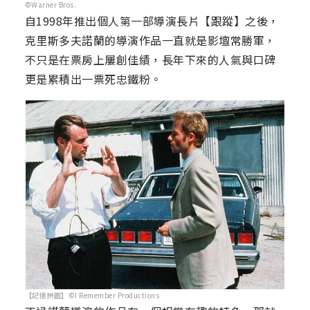
©Warner Bros.
自1998年推出個人第一部導演長片【跟蹤】之後，
克里斯多夫諾蘭的導演作品一直就是影壇常勝軍，
不只是在票房上屢創佳績，長年下來的人氣與口碑
更是累積出一票死忠鐵粉。
【記憶拼圖】©I Remember Productions