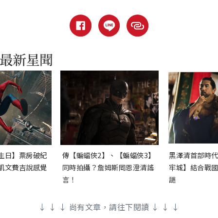
生日】票房破紀
傳【蝙蝠俠2】、【蝙蝠俠3】
黑澤清首部時
凱文費吉說感覺
同時拍攝？詹姆斯岡恩澄清謠
牢城】結合戰
言！
謎
↓ ↓ ↓ 尚有文章，請往下閱讀 ↓ ↓ ↓