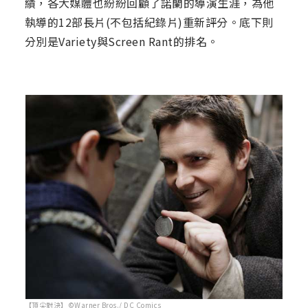
績，各大媒體也紛紛回顧了諾蘭的導演生涯，為他
執導的12部長片(不包括紀錄片)重新評分。底下則
分別是Variety與Screen Rant的排名。
【頂尖對決】©Warner Bros./ DC Comics