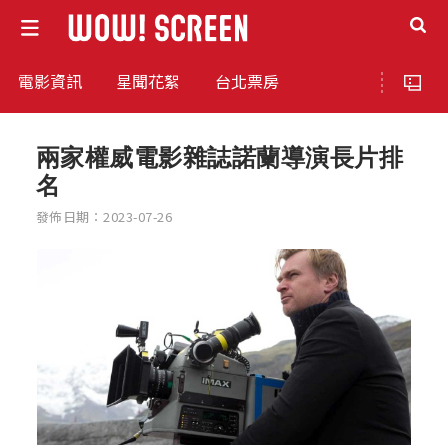
電影資訊
星聞花絮
台北票房
兩家權威電影雜誌諾蘭導演長片排
名
發佈日期：2023-07-26