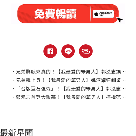
．
兄弟群毆來真的！【我最愛的笨男人】郭泓志挨打笑說：我以為我只負責打人
．
兄弟魂上身！【我最愛的笨男人】姚淳耀狂翻桌、飆髒話直呼超過癮
．
「台版巨石強森」！【我最愛的笨男人】郭泓志進軍大銀幕
．
郭泓志首登大銀幕！【我最愛的笨男人】搭擋范逸臣、姚淳耀組「最硬派兄弟」