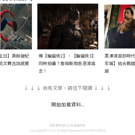
生日】票房破紀
傳【蝙蝠俠2】、【蝙蝠俠3】
黑澤清首部時代
凱文費吉說感覺
同時拍攝？詹姆斯岡恩澄清謠
牢城】結合戰國
言！
謎
↓ ↓ ↓ 尚有文章，請往下閱讀 ↓ ↓ ↓
開始加載資料..
視影實業(股)公司 版權所有
Copyright©>2026 All Right Reserved by WOW!SCREEN