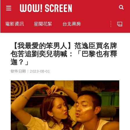
電影資訊
星聞花絮
台北票房
【我最愛的笨男人】范逸臣買名牌
包苦追劉奕兒萌喊：「巴黎也有釋
迦？」
發佈日期：2023-08-01