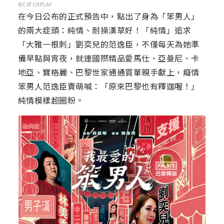
©CATCHPLAY
在今日公布的正式預告中，點出了身為「笨男人」
的兩大症頭：純情、耐操漢草好！「純情」追求
「大雅一根刺」劉奕兒的范逸臣，不僅每天為她準
備早點與宵夜，就連國際精品愛馬仕、亞曼尼、卡
地亞、寶格麗、巴黎世家通通買單親手獻上，癡情
笨男人范逸臣賣萌喊：「原來巴黎也有釋迦喔！」
純情模樣超圈粉。