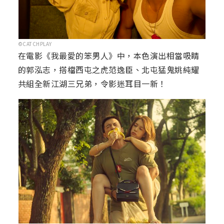
©CATCHPLAY
在電影《我最愛的笨男人》中，本色演出相當吸睛
的郭泓志，搭檔西屯之虎范逸臣、北屯猛鬼姚純耀
共組全新江湖三兄弟，令影迷耳目一新！