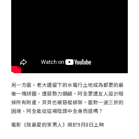
另一方面，老大遺留下的水電行土地成為都更的最
後一塊拼圖，遭惡勢力覬覦，阿全更遭友人設計賠
掉所有財產，貝貝也被惡棍綁架。面對一波三折的
困境，阿全能從這場陰謀中全身而退嗎？
電影《我最愛的笨男人》將於9月8日上映