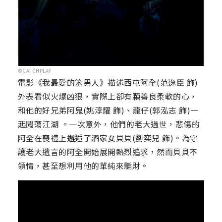
©CATCHPLAY
電影《我最愛的笨男人》描述西屯阿全(范逸臣 飾)
外表看似火爆凶狠，實際上卻有顆善良柔軟的心，
和他的好兄弟阿鬼(姚淳耀 飾)、龍仔(郭泓志 飾)一
起闖蕩江湖 。一次意外，他們的老大過世，悲傷的
阿全在喪禮上邂逅了酒家女貝貝(劉奕兒 飾)。為守
護老大遺言的阿全開始展開熱烈追求，然而貝貝不
領情，甚至想利用他的單純來騙財。