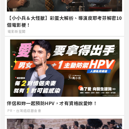
【小小兵＆大怪獸】彩蛋大解析、導演皮耶考芬解密10
個電影梗！
電影新星聞
伴侶和妳一起預防HPV，才有資格說愛妳！
PR・台灣癌症基金會