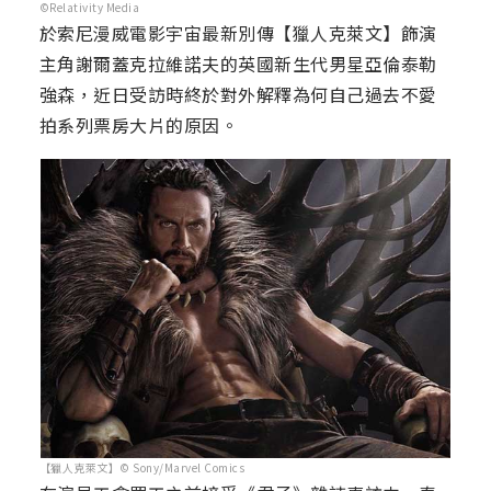
©Relativity Media
於索尼漫威電影宇宙最新別傳【獵人克萊文】飾演
主角謝爾蓋克拉維諾夫的英國新生代男星亞倫泰勒
強森，近日受訪時終於對外解釋為何自己過去不愛
拍系列票房大片的原因。
【獵人克萊文】© Sony/Marvel Comics