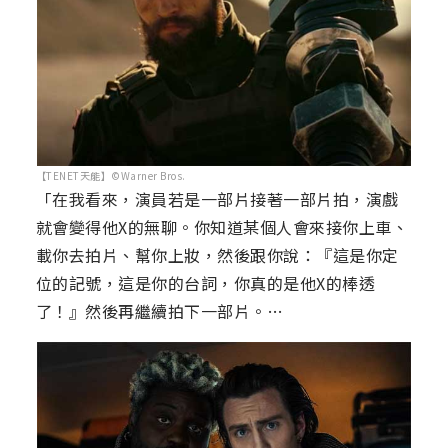
【TENET天能】©Warner Bros.
「在我看來，演員若是一部片接著一部片拍，演戲
就會變得他X的無聊。你知道某個人會來接你上車、
載你去拍片、幫你上妝，然後跟你說：『這是你定
位的記號，這是你的台詞，你真的是他X的棒透
了！』然後再繼續拍下一部片。…