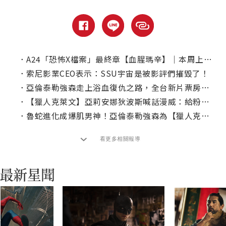
．
A24「恐怖X檔案」最終章【血腥瑪辛】｜本周上線、電視首播推薦
．
索尼影業CEO表示：SSU宇宙是被影評們摧毀了！
．
亞倫泰勒強森走上浴血復仇之路，全台新片票房冠軍【獵人克萊文】大殺四方
．
【獵人克萊文】亞莉安娜狄波斯喊話漫威：給粉絲們想要的東西吧！
．
魯蛇進化成爆肌男神！亞倫泰勒強森為【獵人克萊文】大秀雕像級結實六塊肌！
看更多相關報導