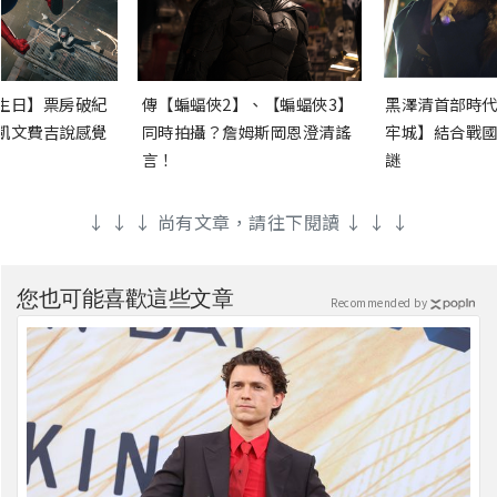
生日】票房破紀
傳【蝙蝠俠2】、【蝙蝠俠3】
黑澤清首部時代
凱文費吉說感覺
同時拍攝？詹姆斯岡恩澄清謠
牢城】結合戰國
言！
謎
↓ ↓ ↓ 尚有文章，請往下閱讀 ↓ ↓ ↓
您也可能喜歡這些文章
Recommended by