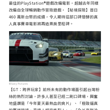
最佳的PlayStation®遊戲改編電影，超越去年同樣
改編自全球暢銷動作冒險遊戲，【秘境探險】首日
460 萬新台幣的成績，令人期待這部口碑發酵的真
人真事賽車電影將再造票房里程碑。
©Sony Pictures
【GT：跨界玩家】前所未有的動作場面引起台灣粉
絲的熱烈討論，許多人甚至已經二刷口碑場，興奮
地盛讚是「今年夏天最熱血的爽片」、「極致逼真