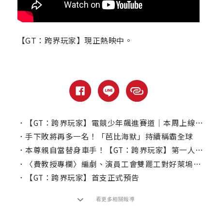
【GT：跨界玩家】現正熱映中。
．
【GT：跨界玩家】電競少年飆進賽道｜本周上線、電視首播推薦
．
手下敗將再多一名！「芭比海默」持續稱霸全球
．
本尊親自當替身車手！【GT：跨界玩家】第一人稱視角賽車超過癮！
．
〈費教授專欄〉編劇、演員工會雙罷工對好萊塢票房之影響
．
【GT：跨界玩家】首支正式預告
看更多相關報導