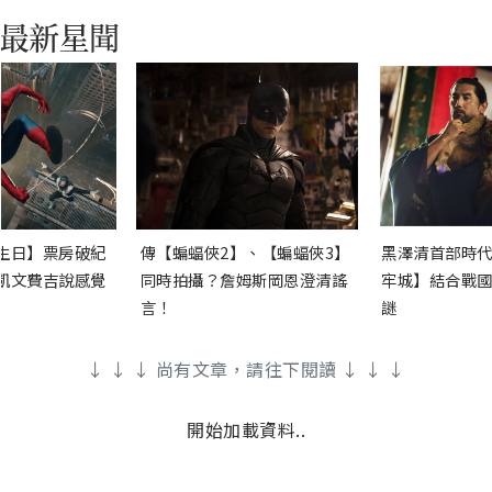
生日】票房破紀
傳【蝙蝠俠2】、【蝙蝠俠3】
黑澤清首部時代
凱文費吉說感覺
同時拍攝？詹姆斯岡恩澄清謠
牢城】結合戰國
言！
謎
↓ ↓ ↓ 尚有文章，請往下閱讀 ↓ ↓ ↓
開始加載資料..