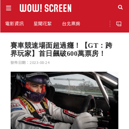
電影資訊
星聞花絮
台北票房
賽車競速場面超過癮！【GT：跨
界玩家】首日飆破600萬票房！
發佈日期：2023-08-24