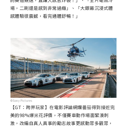
的賽道競速，直讓人感官炸裂！」、「全片毫無冷
場，二刷還是感到非常過癮」、「大銀幕沉浸式體
感體驗很震撼，看完通體舒暢！」
©Sony Pictures
【GT：跨界玩家】在電影評論網爛番茄得到接近完
美的98%爆米花評價，不僅賽車動作場面緊湊刺
激，改編自真人真事的勵志故事更感動眾多觀眾，