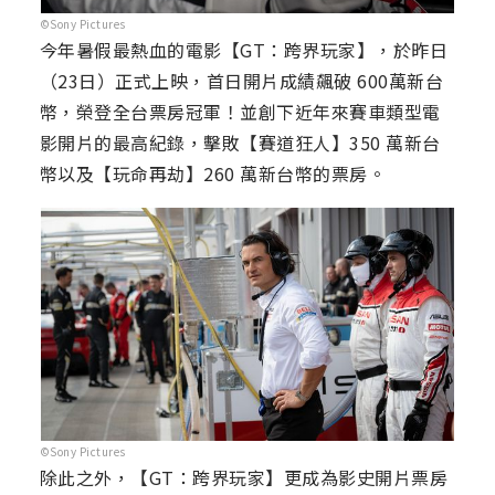
©Sony Pictures
今年暑假最熱血的電影【GT：跨界玩家】，於昨日
（23日）正式上映，首日開片成績飆破 600萬新台
幣，榮登全台票房冠軍！並創下近年來賽車類型電
影開片的最高紀錄，擊敗【賽道狂人】350 萬新台
幣以及【玩命再劫】260 萬新台幣的票房。
©Sony Pictures
除此之外，【GT：跨界玩家】更成為影史開片票房