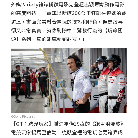
外媒Variety雜誌稱讚電影完全超出觀眾對動作電影
的高度期待，「賽車以時速300公里狂飆在蜿蜒的賽
道上，畫面完美融合電玩的技巧和特色，但是故事
卻又非常真實，就像剔除中二駕駛行為的【玩命關
頭】系列，真的能感動到觀眾。」
©Sony Pictures
【GT：跨界玩家】描述年僅19歲的《跑車浪漫旅》
電競玩家揚馬登伯勒，從臥室裡的電玩宅男跨界成