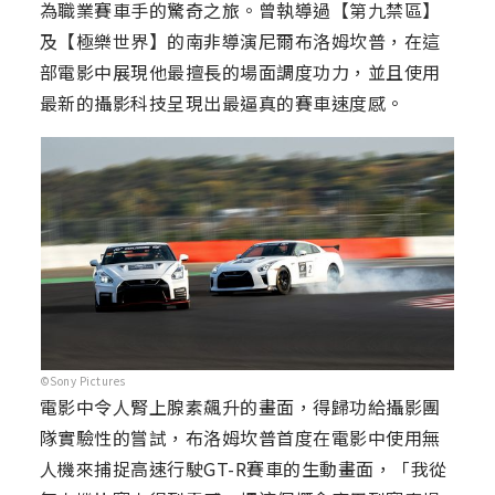
為職業賽車手的驚奇之旅。曾執導過【第九禁區】
及【極樂世界】的南非導演尼爾布洛姆坎普，在這
部電影中展現他最擅長的場面調度功力，並且使用
最新的攝影科技呈現出最逼真的賽車速度感。
©Sony Pictures
電影中令人腎上腺素飆升的畫面，得歸功給攝影團
隊實驗性的嘗試，布洛姆坎普首度在電影中使用無
人機來捕捉高速行駛GT-R賽車的生動畫面，「我從