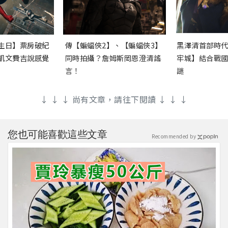
生日】票房破紀
傳【蝙蝠俠2】、【蝙蝠俠3】
黑澤清首部時
凱文費吉說感覺
同時拍攝？詹姆斯岡恩澄清謠
牢城】結合戰
言！
謎
↓ ↓ ↓ 尚有文章，請往下閱讀 ↓ ↓ ↓
您也可能喜歡這些文章
Recommended by