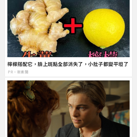
檸檬搭配它，臉上斑點全部消失了，小肚子都變平坦了
PR・新素簡