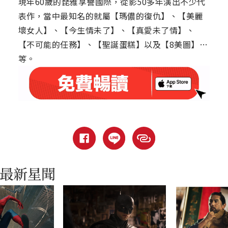
現年60歲的琵雅享譽國際，從影50多年演出不少代
表作，當中最知名的就屬【瑪儂的復仇】、【美麗
壞女人】、【今生情未了】、【真愛未了情】、
【不可能的任務】、【聖誕蛋糕】以及【8美圖】…
等。