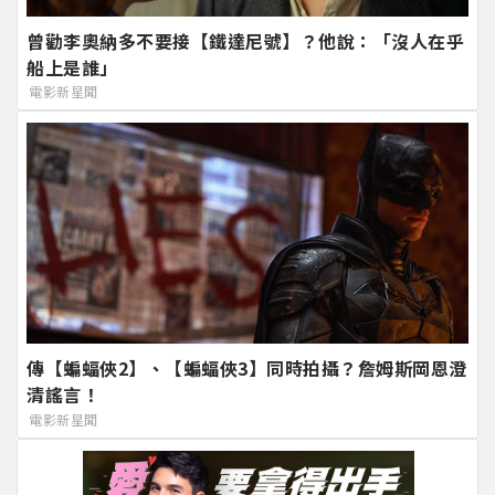
曾勸李奧納多不要接【鐵達尼號】？他說：「沒人在乎
船上是誰」
電影新星聞
傳【蝙蝠俠2】、【蝙蝠俠3】同時拍攝？詹姆斯岡恩澄
清謠言！
電影新星聞