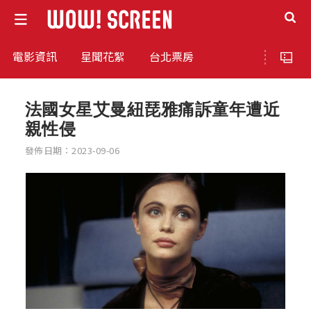
電影資訊
星聞花絮
台北票房
法國女星艾曼紐琵雅痛訴童年遭近
親性侵
發佈日期：2023-09-06