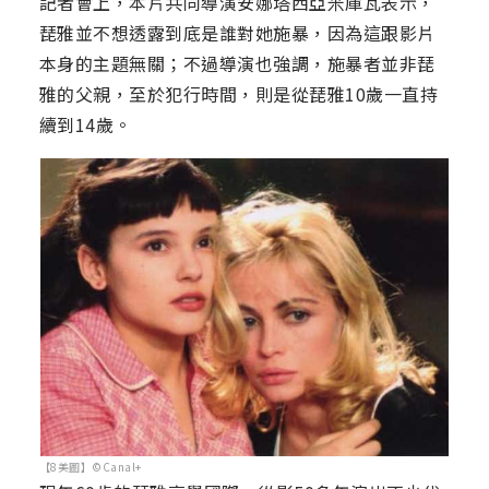
記者會上，本片共同導演安娜塔西亞米庫瓦表示，
琵雅並不想透露到底是誰對她施暴，因為這跟影片
本身的主題無關；不過導演也強調，施暴者並非琵
雅的父親，至於犯行時間，則是從琵雅10歲一直持
續到14歲。
【8美圖】©Canal+