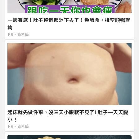
一週有感！肚子整個都消下去了！免節食，排空順暢就
夠
PR・新素簡
起床就先做件事，沒三天小腹就不見了! 肚子一天天變
小！
PR・新素簡