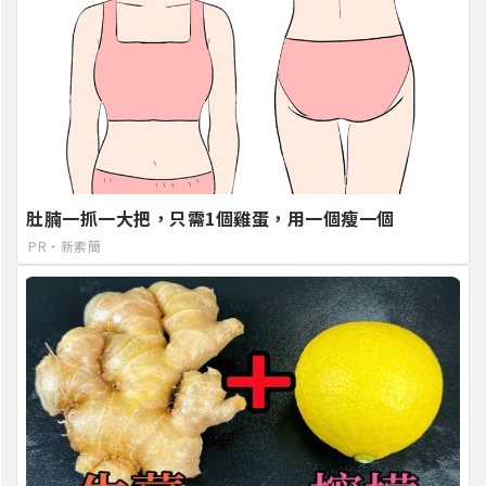
肚腩一抓一大把，只需1個雞蛋，用一個瘦一個
PR・新素簡