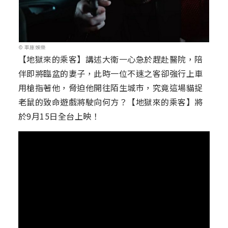
© 車庫娛樂
【地獄來的乘客】講述大衛一心急於趕赴醫院，陪
伴即將臨盆的妻子，此時一位不速之客卻強行上車
用槍指著他，脅迫他開往陌生城市，究竟這場貓捉
老鼠的致命遊戲將駛向何方？【地獄來的乘客】將
於9月15日全台上映！