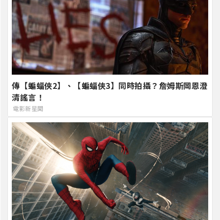
傳【蝙蝠俠2】、【蝙蝠俠3】同時拍攝？詹姆斯岡恩澄
清謠言！
電影新星聞