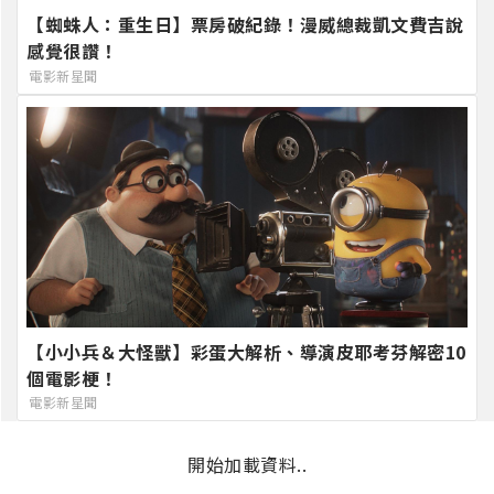
【蜘蛛人：重生日】票房破紀錄！漫威總裁凱文費吉說
感覺很讚！
電影新星聞
【小小兵＆大怪獸】彩蛋大解析、導演皮耶考芬解密10
個電影梗！
電影新星聞
開始加載資料..