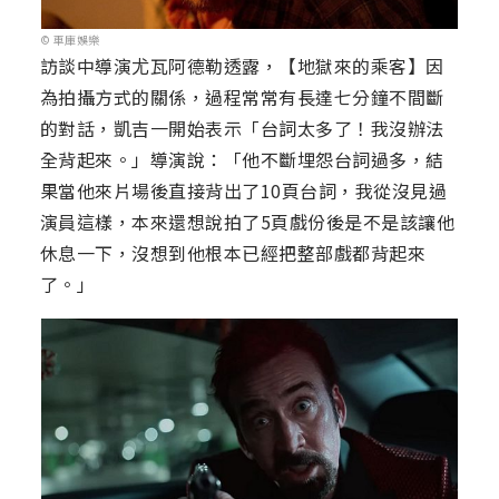
© 車庫娛樂
訪談中導演尤瓦阿德勒透露，【地獄來的乘客】因
為拍攝方式的關係，過程常常有長達七分鐘不間斷
的對話，凱吉一開始表示「台詞太多了！我沒辦法
全背起來。」導演說：「他不斷埋怨台詞過多，結
果當他來片場後直接背出了10頁台詞，我從沒見過
演員這樣，本來還想說拍了5頁戲份後是不是該讓他
休息一下，沒想到他根本已經把整部戲都背起來
了。」