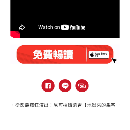
．
從影最瘋狂演出！尼可拉斯凱吉【地獄來的乘客】每天狂叩導演