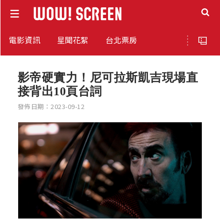
電影資訊
星聞花絮
台北票房
影帝硬實力！尼可拉斯凱吉現場直
接背出10頁台詞
發佈日期：2023-09-12