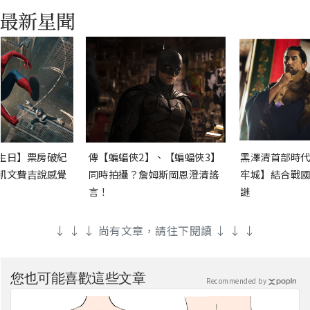
生日】票房破紀
傳【蝙蝠俠2】、【蝙蝠俠3】
黑澤清首部時代
凱文費吉說感覺
同時拍攝？詹姆斯岡恩澄清謠
牢城】結合戰國
言！
謎
↓ ↓ ↓ 尚有文章，請往下閱讀 ↓ ↓ ↓
您也可能喜歡這些文章
Recommended by