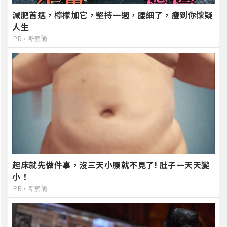
減肥首選，檸檬加它，堅持一週，腰細了，瘦到你懷疑
人生
PR・新素簡
起床就先做件事，沒三天小腹就不見了! 肚子一天天變
小！
PR・新素簡