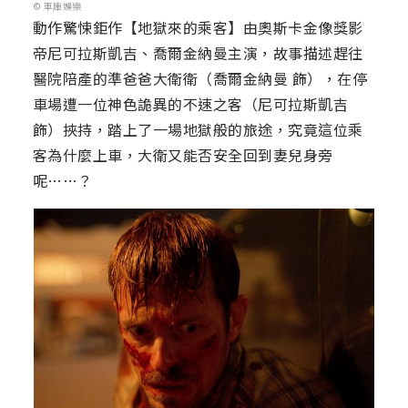
© 車庫娛樂
動作驚悚鉅作【地獄來的乘客】由奧斯卡金像獎影
帝尼可拉斯凱吉、喬爾金納曼主演，故事描述趕往
醫院陪產的準爸爸大衛衛（喬爾金納曼 飾），在停
車場遭一位神色詭異的不速之客（尼可拉斯凱吉
飾）挾持，踏上了一場地獄般的旅途，究竟這位乘
客為什麼上車，大衛又能否安全回到妻兒身旁
呢……？