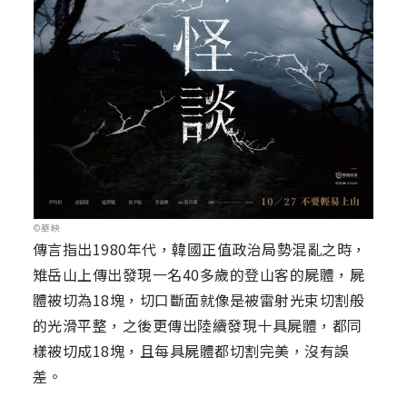
©華映
傳言指出1980年代，韓國正值政治局勢混亂之時，
雉岳山上傳出發現一名40多歲的登山客的屍體，屍
體被切為18塊，切口斷面就像是被雷射光束切割般
的光滑平整，之後更傳出陸續發現十具屍體，都同
樣被切成18塊，且每具屍體都切割完美，沒有誤
差。