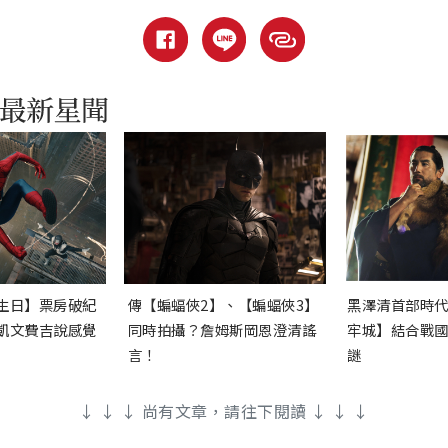
生日】票房破紀
傳【蝙蝠俠2】、【蝙蝠俠3】
黑澤清首部時
凱文費吉說感覺
同時拍攝？詹姆斯岡恩澄清謠
牢城】結合戰
言！
謎
↓ ↓ ↓ 尚有文章，請往下閱讀 ↓ ↓ ↓