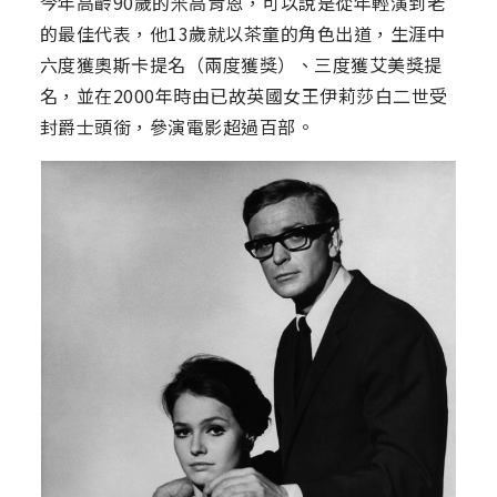
今年高齡90歲的米高肯恩，可以說是從年輕演到老
的最佳代表，他13歲就以茶童的角色出道，生涯中
六度獲奧斯卡提名（兩度獲獎）、三度獲艾美獎提
名，並在2000年時由已故英國女王伊莉莎白二世受
封爵士頭銜，參演電影超過百部。