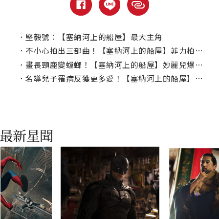
．
堅毅號：【塞納河上的船屋】最大主角
．
不小心拍出三部曲！【塞納河上的船屋】菲力柏特勇奪柏林金熊獎
．
畫長頸鹿變螳螂！【塞納河上的船屋】妙麗兒爆紅搶風采
．
名導兒子罹病反獲更多愛！【塞納河上的船屋】勇奪金熊獎