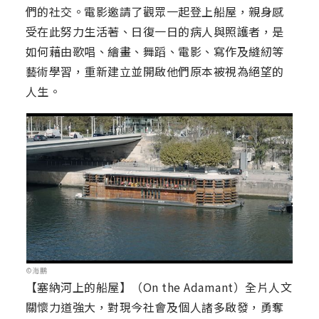
們的社交。電影邀請了觀眾一起登上船屋，親身感
受在此努力生活著、日復一日的病人與照護者，是
如何藉由歌唱、繪畫、舞蹈、電影、寫作及縫紉等
藝術學習，重新建立並開啟他們原本被視為絕望的
人生。
©海鵬
【塞納河上的船屋】（On the Adamant）全片人文
關懷力道強大，對現今社會及個人諸多啟發，勇奪