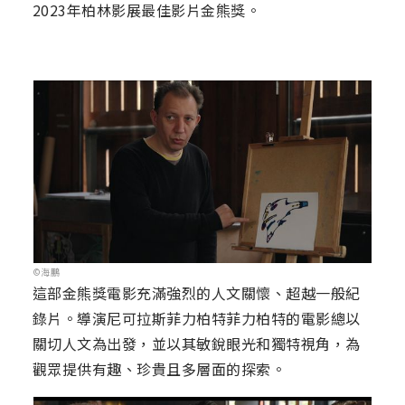
2023年柏林影展最佳影片金熊獎。
©海鵬
這部金熊獎電影充滿強烈的人文關懷、超越一般紀
錄片。導演尼可拉斯菲力柏特菲力柏特的電影總以
關切人文為出發，並以其敏銳眼光和獨特視角，為
觀眾提供有趣、珍貴且多層面的探索。