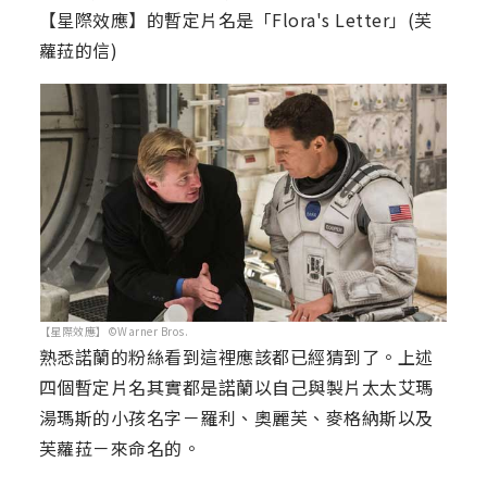
【星際效應】的暫定片名是「Flora's Letter」(芙
蘿菈的信)
【星際效應】©Warner Bros.
熟悉諾蘭的粉絲看到這裡應該都已經猜到了。上述
四個暫定片名其實都是諾蘭以自己與製片太太艾瑪
湯瑪斯的小孩名字－羅利、奧麗芙、麥格納斯以及
芙蘿菈－來命名的。