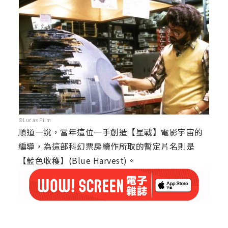
©Lucas Film
順道一說，當年這位一手創造【星戰】電影宇宙的
編導，為這部科幻票房續作所取的暫定片名則是
【藍色收穫】(Blue Harvest)。