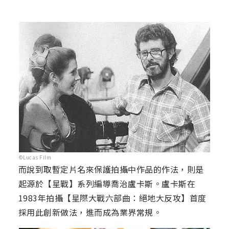
©Lucas Film
而說到取暫定片名來保護拍攝中作品的作法，則是
起源於【星戰】系列編導喬治盧卡斯。盧卡斯在
1983年拍攝【星際大戰六部曲：絕地大反攻】首度
採用此創新做法，進而成為業界常規。