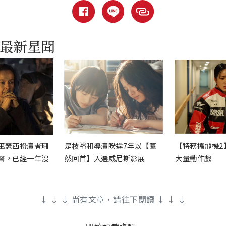
巫瑟西扮演者珊
是枝裕和導演睽違7年以【驀
【特務搞飛機2
聲，已經一年沒
然回首】入選威尼斯影展
大量動作戲
↓ ↓ ↓ 尚有文章，請往下閱讀 ↓ ↓ ↓