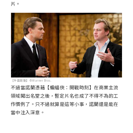
片。
【全面啟動】©Warner Bros.
不過當諾蘭憑藉【蝙蝠俠：開戰時刻】在商業主流
領域闖出名堂之後，暫定片名也成了不得不為的工
作慣例了。只不過就算是這等小事，諾蘭還是能在
當中注入深意。