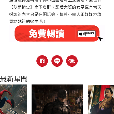
【莎翁情史】拿下奧斯卡影后大獎的女星直言當天
採訪的內容只是在開玩笑，這尊小金人正好好地放
置於她紐約家中呢！