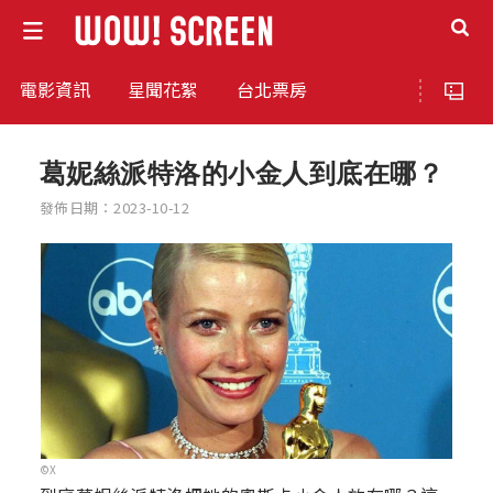
電影資訊
星聞花絮
台北票房
葛妮絲派特洛的小金人到底在哪？
發佈日期：2023-10-12
©X