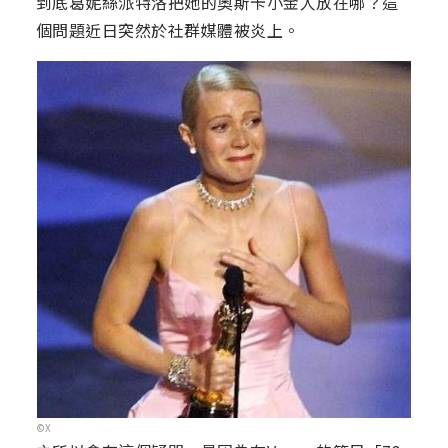
到底葛妮絲派特洛把她的奧斯卡小金人放在哪？這
個問題近日突然於社群媒體被炎上。
©X