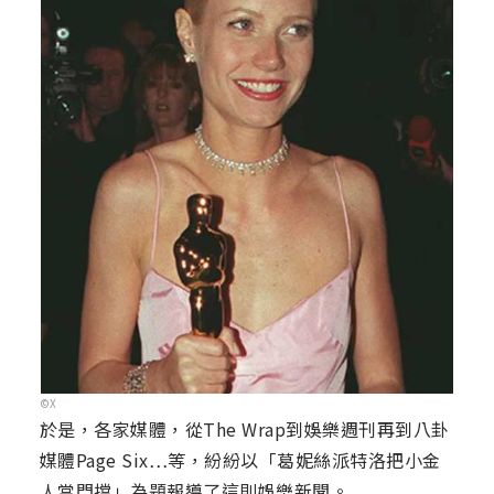
©X
於是，各家媒體，從The Wrap到娛樂週刊再到八卦
媒體Page Six…等，紛紛以「葛妮絲派特洛把小金
人當門擋」為題報導了這則娛樂新聞。