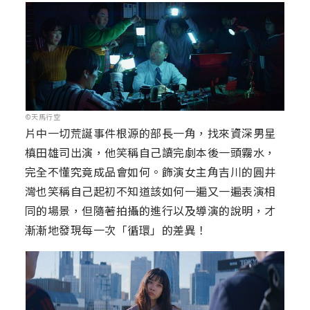
©天馬行空
片中一切荒誕事件根源的部長一角，找來資深男星
槙田雄司出演，他笑稱自己讀完劇本後一頭霧水，
完全不懂究竟成品會如何。飾演女主角吉川的圓井
灣也笑稱自己起初不知道該如何一遍又一遍表演相
同的場景，但隨著拍攝的進行以及導演的說明，才
漸漸地發現每一次「循環」的差異！