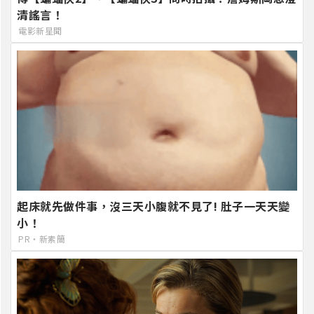
清謠言！
電影新星聞
起床就先做件事，沒三天小腹就不見了! 肚子一天天變
小！
PR・新素簡