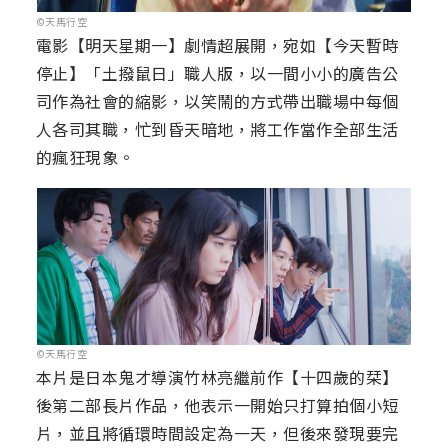
©天馬行空
電影【明天星期一】劇情超展開，宛如【今天暫時
停止】「土撥鼠日」職人版，以一間小小的廣告公
司作為社會的縮影，以笑鬧的方式帶出職場中每個
人各司其職，忙到昏天暗地，將工作當作全部生活
的瘋狂現象。
©天馬行空
本片是日本鬼才導演竹林亮繼前作【十四歲的栞】
後第二部長片作品，他表示一開始只打算拍個小短
片，並且將循環時間設定為一天，但後來發現要完