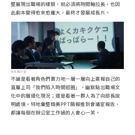
整展現出職場的樣貌，就必須將時間軸拉長，也因
此劇本變得愈來愈龐大，最終才發展成長片。
©天馬行空
不論是看著角色們賣力地一層一層向上稟報自己的
直屬上司「我們陷入時間迴圈」，幽默點出職場文
化中的層級化現況；還是看著一群人為了向部長說
明處境，特地彙整精美PPT簡報進到會議室報告，
都讓每個在辦公室工作過的人會心一笑。