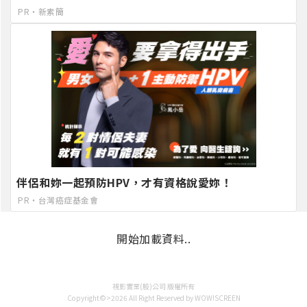
PR・新素簡
伴侶和妳一起預防HPV，才有資格說愛妳！
PR・台灣癌症基金會
開始加載資料..
視影實業(股)公司 版權所有
Copyright©>2026 All Right Reserved by WOW!SCREEN