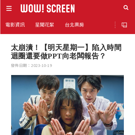
電影資訊
星聞花絮
台北票房
太崩潰！【明天星期一】陷入時間
迴圈還要做PPT向老闆報告？
發佈日期：2023-10-19