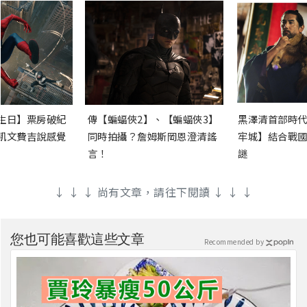
生日】票房破紀
傳【蝙蝠俠2】、【蝙蝠俠3】
黑澤清首部時代
凱文費吉說感覺
同時拍攝？詹姆斯岡恩澄清謠
牢城】結合戰國
言！
謎
↓ ↓ ↓ 尚有文章，請往下閱讀 ↓ ↓ ↓
您也可能喜歡這些文章
Recommended by