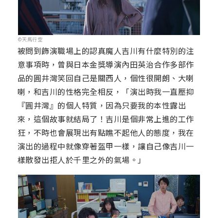
©天馬行空
被問到飾演職場上的認真魔人吉川有什麼特別的注
意事項時，曾與日本金獎導演內田英治合作多部作
品的圓井灣笑回自己是關西人，個性很開朗、大喇
喇，和吉川的性格完全相反，「演出時我一直壓抑
『圓井灣』的個人特質，因為只要我的本性露出
來，這個故事就結局了！吉川是個非常上進的工作
狂，不時也會展現出有點瞧不起他人的態度，我在
演出的過程中就像穿著盔甲一樣，讓自己像吉川一
樣散發出拒人於千里之外的氣場。」