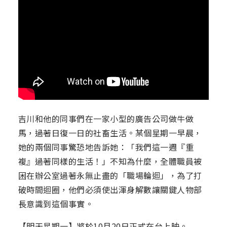
吉川和他的同事們在一家小型的廣告公司做牛做
馬，過著日復一日的社畜生活。某個星期一早晨，
她的兩個同事驚恐地告訴她：「我們這一週『重
複』過著同樣的生活！」不知為什麼，全體職員被
困在辦公室過著永無止盡的「職場輪迴」，為了打
破時間迴圈，他們必須使出渾身解數讓關鍵人物部
長意識到這個事實。
【明天星期一】將於10月20日正式在台上映。