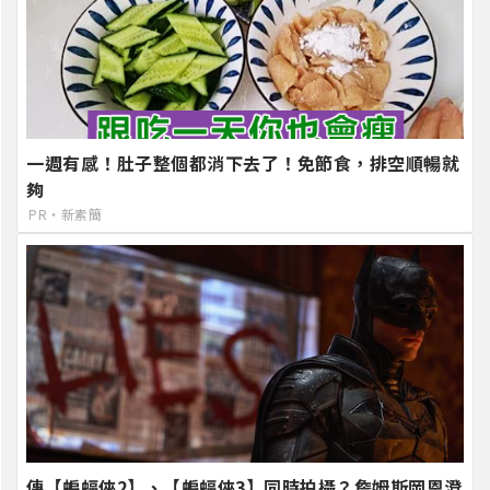
一週有感！肚子整個都消下去了！免節食，排空順暢就
夠
PR・新素簡
傳【蝙蝠俠2】、【蝙蝠俠3】同時拍攝？詹姆斯岡恩澄