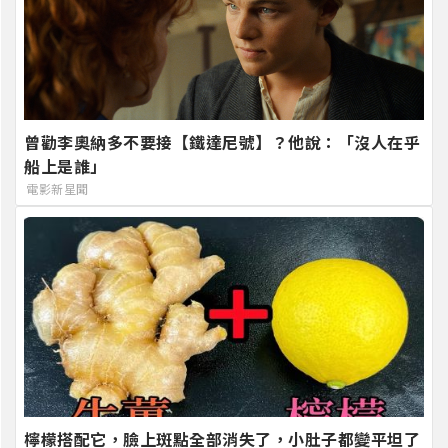
曾勸李奧納多不要接【鐵達尼號】？他說：「沒人在乎
船上是誰」
電影新星聞
檸檬搭配它，臉上斑點全部消失了，小肚子都變平坦了