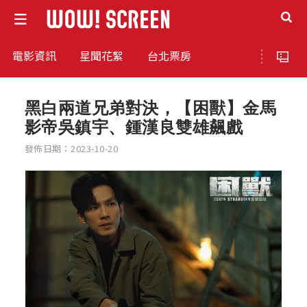
電影資訊
星聞花絮
台北票房
黑白兩道兄弟對決，【困獸】金馬
影帝吳鎮宇、鍾漢良雙雄飆戲
發佈日期：2023-10-20