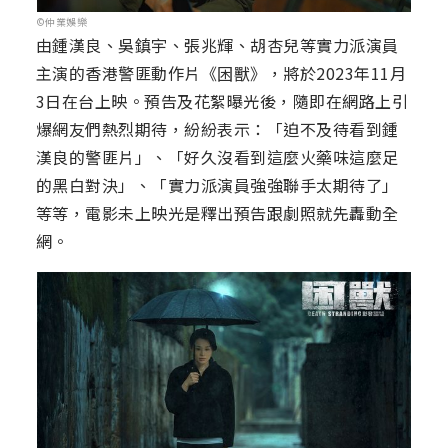
©仲業娛樂
由鍾漢良、吳鎮宇、張兆輝、胡杏兒等實力派演員
主演的香港警匪動作片《困獸》，將於2023年11月
3日在台上映。預告及花絮曝光後，隨即在網路上引
爆網友們熱烈期待，紛紛表示：「迫不及待看到鍾
漢良的警匪片」、「好久沒看到這麼火藥味這麼足
的黑白對決」、「實力派演員強強聯手太期待了」
等等，電影未上映光是釋出預告跟劇照就先轟動全
網。