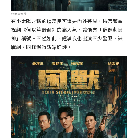
©仲業娛樂
有小太陽之稱的鍾漢良可說是內外兼具，挾帶著電
視劇《何以笙簫默》的高人氣，讓他有「偶像劇男
神」稱號。不僅如此，鍾漢良也出演不少警匪、諜
戰劇，同樣獲得觀眾好評。