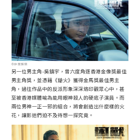
©仲業娛樂
另一位男主角-吳鎮宇，曾六度角逐香港金像獎最佳
男主角獎，並憑藉《鎗火》獲得金馬獎最佳男主
角，過往作品中的反派形象深深烙印觀眾心中，甚
至被香港媒體喻為能用眼神殺人的硬底子演員。而
兩位男神一正一邪的組合，將會創造出什麼樣的火
花，讓影迷們迫不及待想一探究竟。