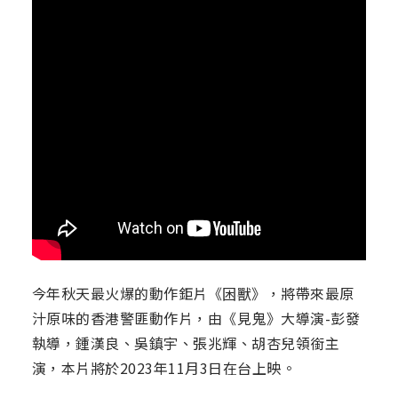
今年秋天最火爆的動作鉅片《困獸》，將帶來最原
汁原味的香港警匪動作片，由《見鬼》大導演-彭發
執導，鍾漢良、吳鎮宇、張兆輝、胡杏兒領銜主
演，本片將於2023年11月3日在台上映。