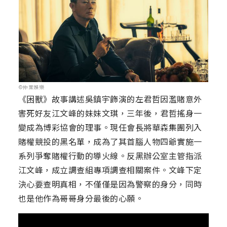
©仲業娛樂
《困獸》故事講述吳鎮宇飾演的左君哲因濫賭意外
害死好友江文峰的妹妹文琪，三年後，君哲搖身一
變成為博彩協會的理事。現任會長將華森集團列入
賭權競投的黑名單，成為了其首腦人物四爺實施一
系列爭奪賭權行動的導火線。反黑辦公室主管指派
江文峰，成立調查組專項調查相關案件。文峰下定
決心要查明真相，不僅僅是因為警察的身分，同時
也是他作為哥哥身分最後的心願。