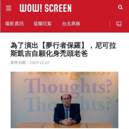
電影資訊
星聞花絮
台北票房
為了演出【夢行者保羅】，尼可拉
斯凱吉自願化身禿頭老爸
發佈日期：2023-12-07