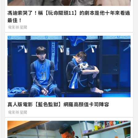
馮迪索哭了！稱【玩命關頭11】的劇本是他十年來看過
最佳！
電影新星聞
真人版電影【藍色監獄】網羅高顏值卡司陣容
電影新星聞