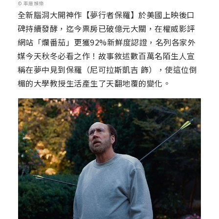
© 車庫娛樂
全新腦洞大開神作【夢行者保羅】於美國上映後口
碑持續發酵，迄今票房已破億元大關，在權威影評
網站「爛番茄」更獲92%新鮮度認證，名列各家外
媒今天秋冬必看之作！故事敘述數百萬名陌生人宣
稱在夢中見到保羅（尼可拉斯凱吉 飾），使這位倒
楣的大學教授生活產生了天翻地覆的變化。