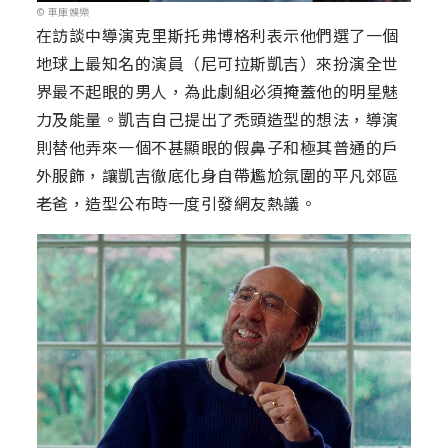
© 車庫娛樂
在訪談中導演克里斯托弗博格利表示他們選了一個
地球上最知名的演員（尼可拉斯凱吉）來扮演全世
界最不起眼的男人，為此劇組必須掩蓋他的明星魅
力及能量。凱吉自己提出了禿頭造型的想法，導演
則替他弄來一個不甚顯眼的假鼻子和極其普通的戶
外服飾，讓凱吉徹底化身自帶尷尬氛圍的平凡郊區
老爸，造型公布時一度引發網友熱議。