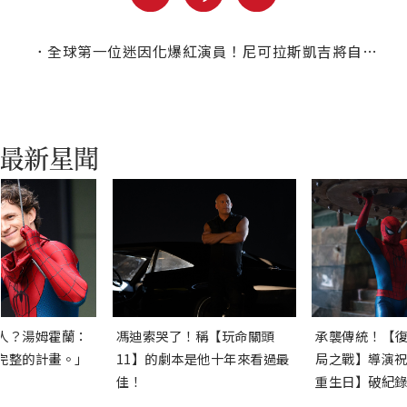
．
全球第一位迷因化爆紅演員！尼可拉斯凱吉將自身經驗運用在片中
人？湯姆霍蘭：
馮迪索哭了！稱【玩命關頭
承襲傳統！【復
完整的計畫。」
11】的劇本是他十年來看過最
局之戰】導演祝
佳！
重生日】破紀錄