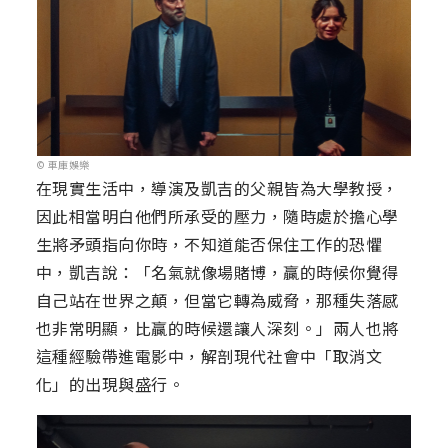
© 車庫娛樂
在現實生活中，導演及凱吉的父親皆為大學教授，
因此相當明白他們所承受的壓力，隨時處於擔心學
生將矛頭指向你時，不知道能否保住工作的恐懼
中，凱吉說：「名氣就像場賭博，贏的時候你覺得
自己站在世界之顛，但當它轉為威脅，那種失落感
也非常明顯，比贏的時候還讓人深刻。」兩人也將
這種經驗帶進電影中，解剖現代社會中「取消文
化」的出現與盛行。