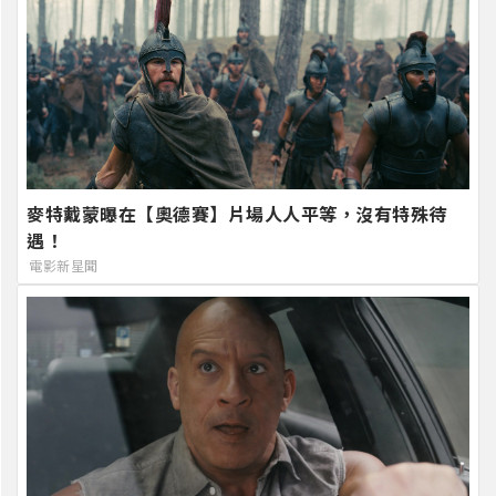
麥特戴蒙曝在【奧德賽】片場人人平等，沒有特殊待
遇！
電影新星聞