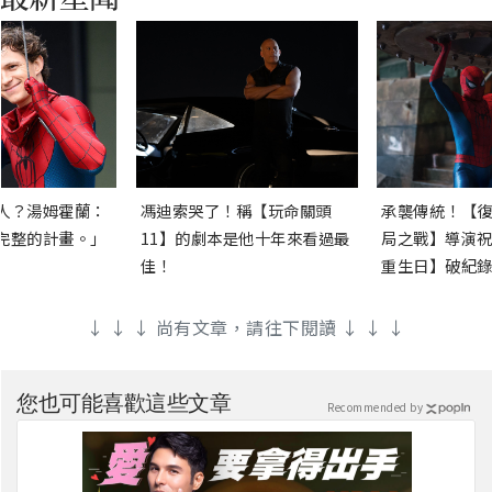
人？湯姆霍蘭：
馮迪索哭了！稱【玩命關頭
承襲傳統！【復
完整的計畫。」
11】的劇本是他十年來看過最
局之戰】導演祝
佳！
重生日】破紀錄
↓ ↓ ↓ 尚有文章，請往下閱讀 ↓ ↓ ↓
您也可能喜歡這些文章
Recommended by