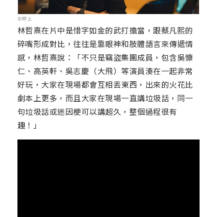
©甲上
林哲熹在片中是惜字如金的武打擔當，跟蔡凡熙的
碎嘴形成對比，往往是靠眼神和肢體語言來傳遞情
感，林哲熹說：「不只是竊盜集團成員，包含吳慷
仁、高英軒、吳志慶（大飛）等演員湊在一起非常
好玩，大家在現場都會互相丟東西，出來的火花比
劇本上更多，而且大家在現場一直講垃圾話，同一
句垃圾話或迷因梗可以講超久，整個過程很有
趣！」