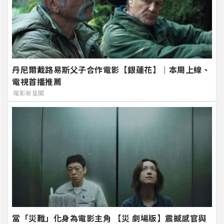
丹尼爾戴路易斯父子合作電影【銀蓮花】｜本周上線、
電視首播推薦
電影新星聞
當「災難」化身為電影主角 【災 劇場版】震撼感官與