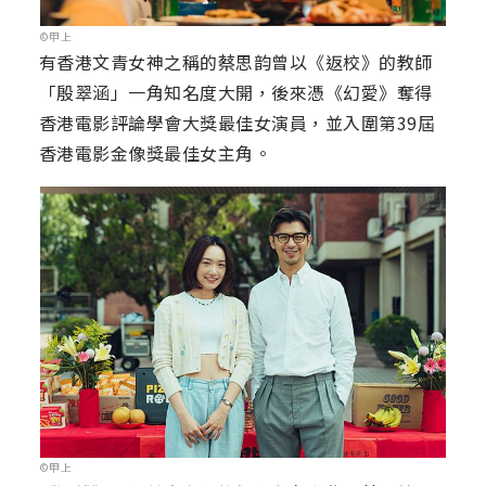
©甲上
有香港文青女神之稱的蔡思韵曾以《返校》的教師
「殷翠涵」一角知名度大開，後來憑《幻愛》奪得
香港電影評論學會大獎最佳女演員，並入圍第39屆
香港電影金像獎最佳女主角。
©甲上