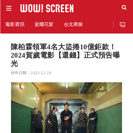
電影資訊
星聞花絮
台北票房
陳柏霖領軍4名大盜捲10億鉅款！
2024賀歲電影【還錢】正式預告曝
光
發佈日期：2023-12-28