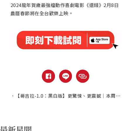
2024龍年賀歲最強檔動作喜劇電影《還錢》2月8日
農曆春節將在全台歡樂上映。
．
【哥吉拉-1.0：黑白版】更驚悚、更震撼｜本周上線、電視首播推薦