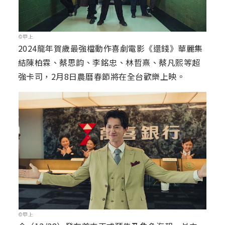
©甲上
2024龍年賀歲最強檔動作喜劇電影《還錢》華麗集
結陳柏霖、蔡思韵、李銘忠、林哲熹、蔡凡熙等超
強卡司，2月8日農曆春節將在全台歡樂上映。
©甲上