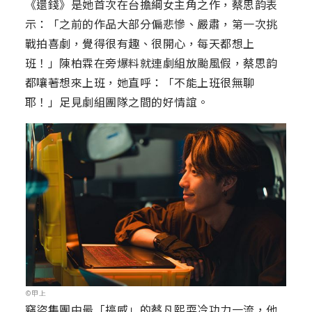
《還錢》是她首次在台擔綱女主角之作，蔡思韵表
示：「之前的作品大部分偏悲慘、嚴肅，第一次挑
戰拍喜劇，覺得很有趣、很開心，每天都想上
班！」陳柏霖在旁爆料就連劇組放颱風假，蔡思韵
都嚷著想來上班，她直呼：「不能上班很無聊
耶！」足見劇組團隊之間的好情誼。
©甲上
竊盜集團中最「搞威」的蔡凡熙耍冷功力一流，他