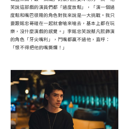
笑說這部戲的演員們都「過度放鬆」，「演一個過
度鬆和嘴巴很賤的角色對我來說是一大挑戰。我只
要跟銘忠哥碰在一起就會嗆來嗆去，基本上都在玩
樂，沒什麼演戲的感覺。」李銘忠笑說蔡凡熙飾演
的角色「牙尖嘴利」，鬥嘴都贏不過他，直呼：
「恨不得把他的嘴撕爛！」