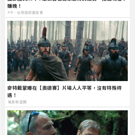
嫌晚！
PR・台灣癌症基金會
麥特戴蒙曝在【奧德賽】片場人人平等，沒有特殊待
遇！
電影新星聞