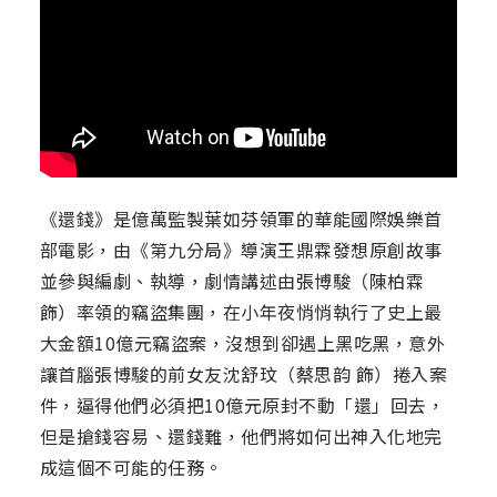
《還錢》是億萬監製葉如芬領軍的華能國際娛樂首
部電影，由《第九分局》導演王鼎霖發想原創故事
並參與編劇、執導，劇情講述由張博駿（陳柏霖
飾）率領的竊盜集團，在小年夜悄悄執行了史上最
大金額10億元竊盜案，沒想到卻遇上黑吃黑，意外
讓首腦張博駿的前女友沈舒玟（蔡思韵 飾）捲入案
件，逼得他們必須把10億元原封不動「還」回去，
但是搶錢容易、還錢難，他們將如何出神入化地完
成這個不可能的任務。