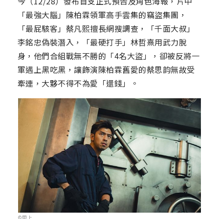
今（12/28）發布首支正式預告及角色海報，片中
「最強大腦」陳柏霖領軍高手雲集的竊盜集團，
「最屁駭客」蔡凡熙擅長網搜調查，「千面大叔」
李銘忠偽裝潛入，「最硬打手」林哲熹用武力脫
身，他們合組戰無不勝的「4名大盜」，卻被反將一
軍遇上黑吃黑，讓飾演陳柏霖舊愛的蔡思韵無故受
牽連，大夥不得不為愛「還錢」。
©甲上