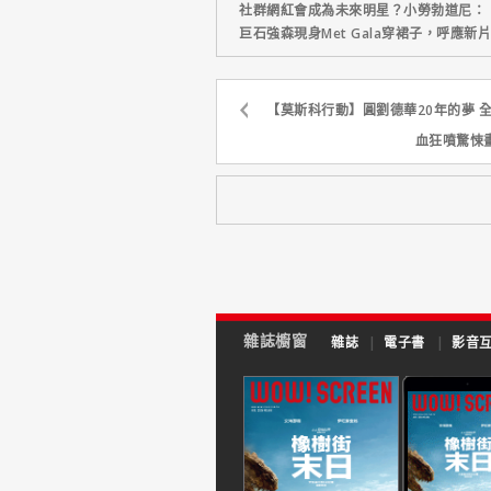
社群網紅會成為未來明星？小勞勃道尼：
巨石強森現身Met Gala穿裙子，呼應
【莫斯科行動】圓劉德華20年的夢 全
血狂噴驚悚
雜誌櫥窗
雜誌
|
電子書
|
影音