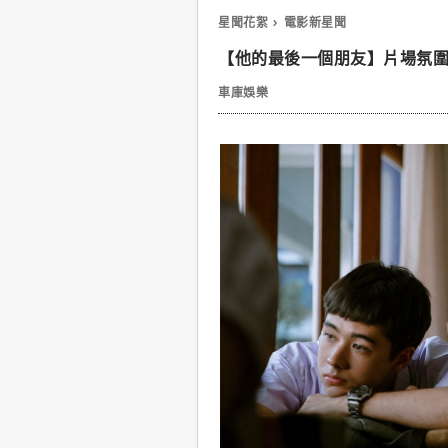
星聞花絮
電影新星聞
【他的最後一個朋友】片場氛圍
車庫娛樂