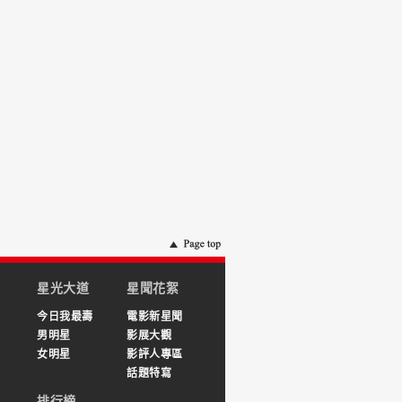
星光大道
星聞花絮
今日我最壽
電影新星聞
男明星
影展大觀
女明星
影評人專區
話題特寫
排行榜