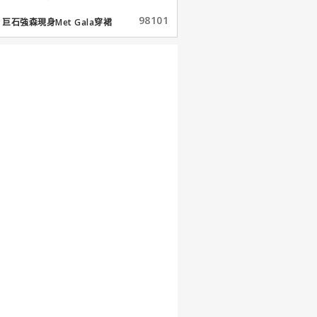
98101
巨石強森現身Met Gala穿裙
子...