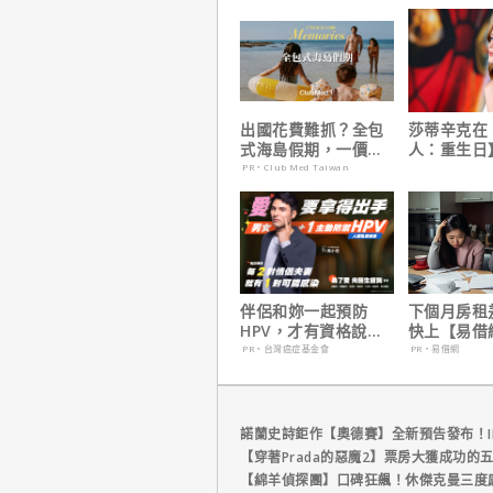
出國花費難抓？全包
莎蒂辛克在
式海島假期，一價搞
人：重生日
定食宿玩樂，省錢更
角色，如何
PR・Club Med Taiwan
省心！
下伏筆？
伴侶和妳一起預防
下個月房租
HPV，才有資格說愛
快上【易借
妳！
鐘解決燃眉
PR・台灣癌症基金會
PR・易借網
諾蘭史詩鉅作【奧德賽】全新預告發布！I
【穿著Prada的惡魔2】票房大獲成功的
【綿羊偵探團】口碑狂飆！休傑克曼三度