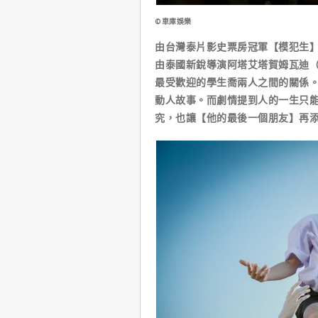
©車庫娛樂
由台灣泰片影史票房冠軍【模犯生
由泰國新銳導演阿塔艾塔賀姆瓦迪（A
最受歡迎的學生喬兩人之間的關係
動人故事。而劇情提到人的一生只能
究，也讓【他的最後一個朋友】再