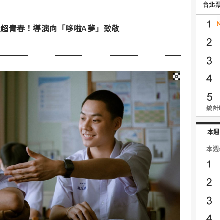
台北
超青春！導演向「哆啦A夢」致敬
統計時
本週
本週