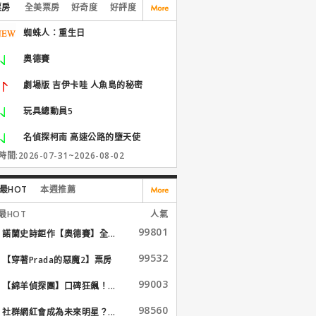
票房
全美票房
好奇度
好評度
蜘蛛人：重生日
奧德賽
劇場版 吉伊卡哇 人魚島的秘密
玩具總動員5
名偵探柯南 高速公路的墮天使
間:2026-07-31~2026-08-02
最HOT
本週推薦
最HOT
人氣
99801
諾蘭史詩鉅作【奧德賽】全...
99532
【穿著Prada的惡魔2】票房
大...
99003
【綿羊偵探團】口碑狂飆！...
98560
社群網紅會成為未來明星？...