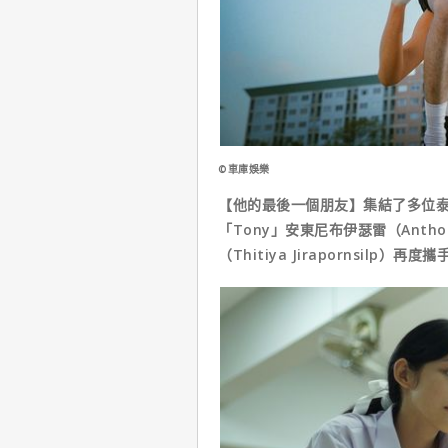
©車庫娛樂
【他的最後一個朋友】集結了多位
「Tony」安東尼布伊瑟雷（Anthon
（Thitiya Jirapornsilp