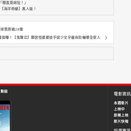
「簡直是胡扯！」
新片【海洋奇緣】真人版！
球票房逾28億
畫面曝！【鬼聲泣】鄰居怪婆婆徒手拔少女牙齒吞肚嚇壞全家人
互動版
電影資訊
本週新片
上映中
即將上映
新片快報
好康專區