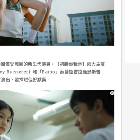
泰國備受矚目的新生代演員，【初戀你我他】兩大主演
y Buisseret）和「Baipo」泰蒂婭吉拉龐恩斯普
）再度攜手演出，發揮絕佳好默契。