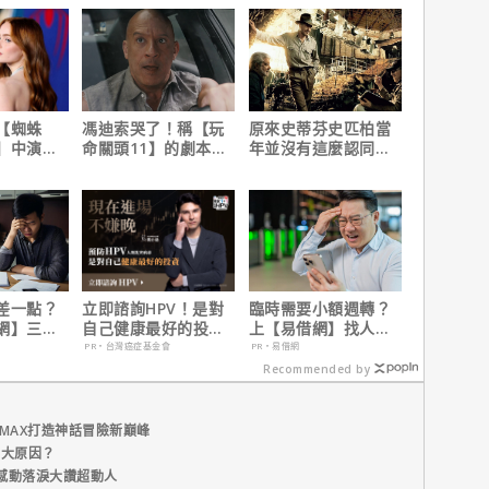
【蜘蛛
馮迪索哭了！稱【玩
原來史蒂芬史匹柏當
】中演的
命關頭11】的劇本是
年並沒有這麼認同
為MCU埋
他十年來看過最佳！
【印第安納瓊斯：水
晶骷髏王國】？
差一點？
立即諮詢HPV！是對
臨時需要小額週轉？
網】三分
自己健康最好的投
上【易借網】找人
之急
資，把握現在不嫌
幫！資金快速到位
PR・台灣癌症基金會
PR・易借網
晚！
Recommended by
MAX打造神話冒險新巔峰
五大原因？
感動落淚大讚超動人