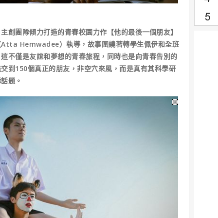
】主創團隊傾力打造的青春校園力作【他的最後一個朋友】
tta Hemwadee）執導，故事圍繞著轉學生佩伊和全班
。這不僅是友誼和夢想的青春旅程，同時也是向青春告別的
交到150個真正的朋友，非空穴來風，而是真有其科學研
添話題。