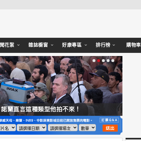
Close
聞花絮
雜誌櫥窗
好康專區
排行榜
購物車
，諾蘭直言這種類型他拍不來！