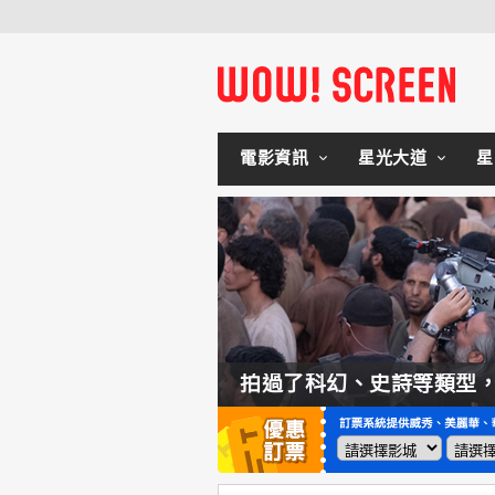
電影資訊
星光大道
星
如何交棒蜘蛛人？湯姆霍蘭：「我們有一個完整的計畫。」
拍過了科幻、史詩等類型