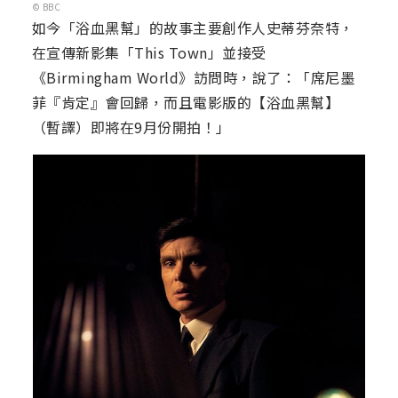
© BBC
如今「浴血黑幫」的故事主要創作人史蒂芬奈特，
在宣傳新影集「This Town」並接受
《Birmingham World》訪問時，說了：「席尼墨
菲『肯定』會回歸，而且電影版的【浴血黑幫】
（暫譯）即將在9月份開拍！」