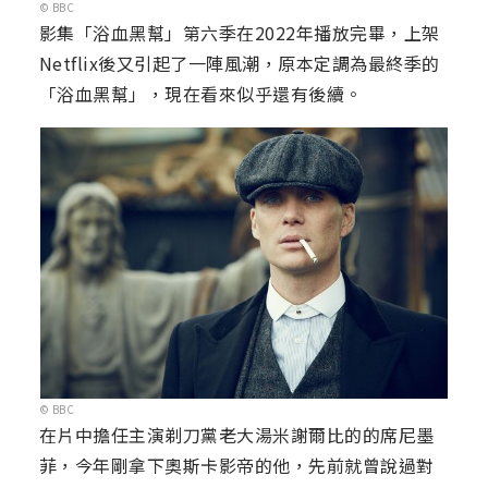
© BBC
影集「浴血黑幫」第六季在2022年播放完畢，上架
Netflix後又引起了一陣風潮，原本定調為最終季的
「浴血黑幫」，現在看來似乎還有後續。
© BBC
在片中擔任主演剃刀黨老大湯米謝爾比的的席尼墨
菲，今年剛拿下奧斯卡影帝的他，先前就曾說過對