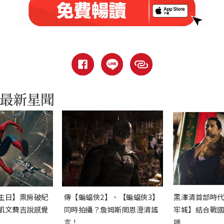
生日】票房破紀
傳【蝙蝠俠2】、【蝙蝠俠3】
黑澤清首部時
凱文費吉說感覺
同時拍攝？詹姆斯岡恩澄清謠
牢城】結合戰
言！
謎