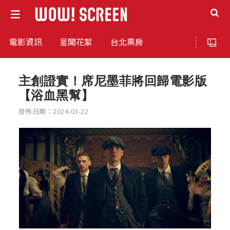
電影資訊
星聞花絮
台北票房
主創證實！席尼墨菲將回歸電影版
【浴血黑幫】
發佈日期：2024-03-22