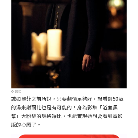
© BBC
誠如墨菲之前所說，只要劇情足夠好，想看到50歲
的湯米謝爾比也是有可能的！身為影集「浴血黑
幫」大粉絲的瑪格羅比，也能實現她想要看到電影
版的心願了。