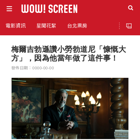
電影資訊
星聞花絮
台北票房
梅爾吉勃遜讚小勞勃道尼「慷慨大
方」，因為他當年做了這件事！
發佈日期：0000-00-00