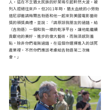
人，這在不乏猶太民族的好萊塢引起軒然大波，被
列入拒絕往來戶。但2011年時，猶太血統的小勞勃
道尼卻邀請梅爾吉勃遜和他一起來到美國電影藝術
獎的頒獎典禮，並說：「請原諒我朋友的過錯，給
（吉勃遜）一個和我一樣的乾淨平台，讓他能繼續
貢獻他的美好、進步的偉大藝術，而無須感到羞
恥。除非你們毫無過錯，在這個你選擇進入的該死
產業裡，不然你們應該考慮給吉勃遜第二次機
會。」