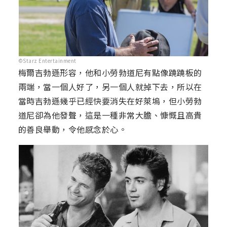
©Starz Entertainment
梅爾吉勃遜形容，他和小勞勃道尼有點像蹺蹺板的
兩端，當一個人好了，另一個人就掉下去，所以在
當時吉勃遜幾乎已經快要消失在好萊塢，但小勞勃
道尼卻為他發聲，這是一種非常大膽、慷慨且高貴
的善良舉動，令他感念於心。