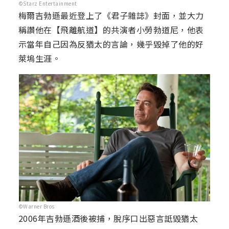
©Starz Entertainment
梅爾吉勃遜最近登上了《君子雜誌》封面，並大力
稱讚他在【飛離航道】的共演者小勞勃道尼，他表
示當年自己因為反猶太的言論，幾乎毀掉了他的好
萊塢生涯。
©Warner Bros
2006年吉勃遜酒後被捕，脫序口出惡言詆毀猶太