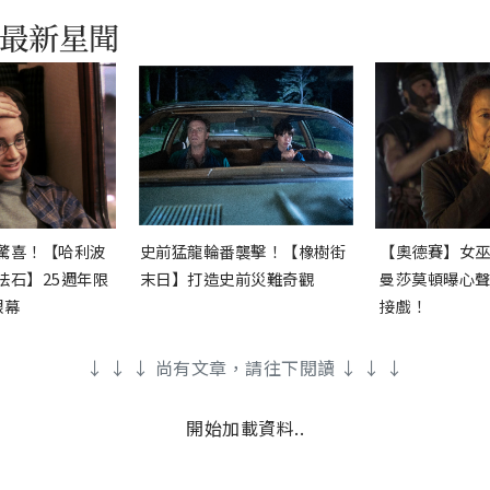
驚喜！【哈利波
史前猛龍輪番襲擊！【橡樹街
【奧德賽】女
法石】25週年限
末日】打造史前災難奇觀
曼莎莫頓曝心
銀幕
接戲！
↓ ↓ ↓ 尚有文章，請往下閱讀 ↓ ↓ ↓
開始加載資料..