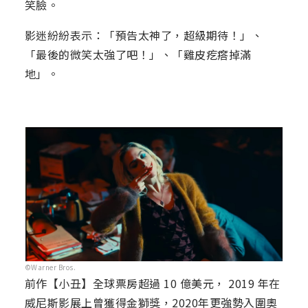
笑臉。
影迷紛紛表示：「預告太神了，超級期待！」、
「最後的微笑太強了吧！」、「雞皮疙瘩掉滿
地」。
©Warner Bros.
前作【小丑】全球票房超過 10 億美元， 2019 年在
威尼斯影展上曾獲得金獅獎，2020年更強勢入圍奧