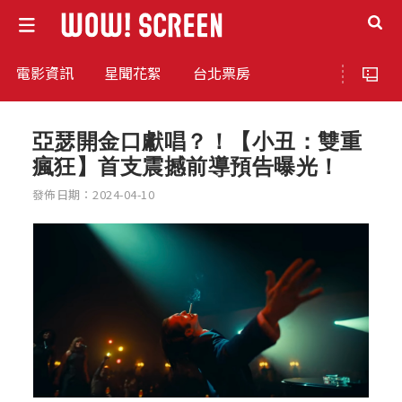
電影資訊
星聞花絮
台北票房
亞瑟開金口獻唱？！【小丑：雙重
瘋狂】首支震撼前導預告曝光！⁣
發佈日期：2024-04-10