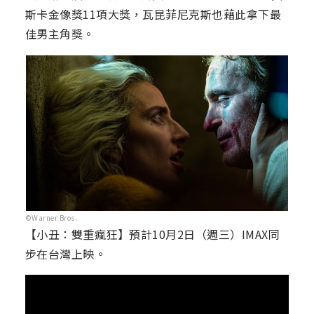
斯卡金像獎11項大獎，瓦昆菲尼克斯也藉此拿下最
佳男主角獎。
©Warner Bros.
【小丑：雙重瘋狂】預計10月2日（週三）IMAX同
步在台灣上映。