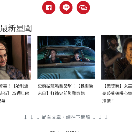
驚喜！【哈利波
史前猛龍輪番襲擊！【橡樹街
【奧德賽】女
法石】25週年限
末日】打造史前災難奇觀
曼莎莫頓曝心
銀幕
接戲！
↓ ↓ ↓ 尚有文章，請往下閱讀 ↓ ↓ ↓