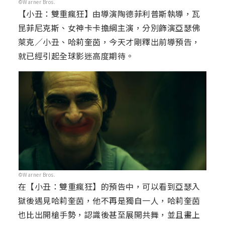
©Warner Bros.
【小丑：雙重瘋狂】由導演陶德菲利普斯執導，瓦
昆菲尼克斯、女神卡卡擔綱主演，分別飾演亞瑟佛
萊克／小丑、哈莉奎茵，今天才剛釋出前導預告，
就已經引起全球影迷高度期待。
©Warner Bros.
在【小丑：雙重瘋狂】的預告中，可以看到亞瑟入
獄後遇見哈莉奎茵，他不再是獨自一人，哈莉奎茵
也比出開槍手勢，認識後甚至展開共舞，並且畫上