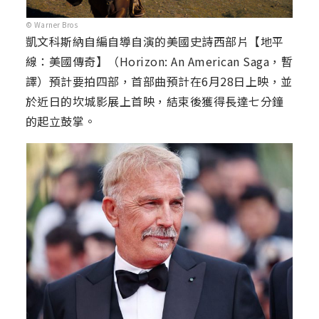
© Warner Bros
凱文科斯納自編自導自演的美國史詩西部片【地平
線：美國傳奇】（Horizon: An American Saga，暫
譯）預計要拍四部，首部曲預計在6月28日上映，並
於近日的坎城影展上首映，結束後獲得長達七分鐘
的起立鼓掌。