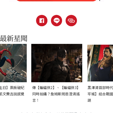
生日】票房破紀
傳【蝙蝠俠2】、【蝙蝠俠3】
黑澤清首部時
凱文費吉說感覺
同時拍攝？詹姆斯岡恩澄清謠
牢城】結合戰
言！
謎