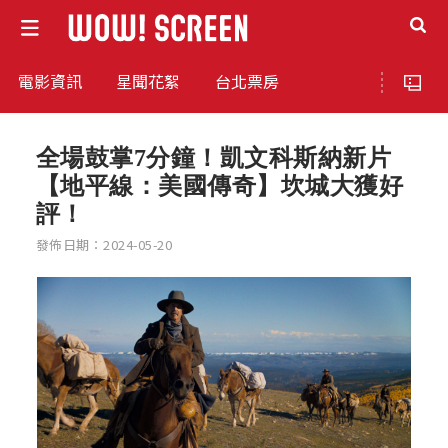
電影資訊
星聞花絮
台北票房
全場鼓掌7分鐘！凱文科斯納新片
【地平線：美國傳奇】坎城大獲好
評！
發佈日期：2024-05-20