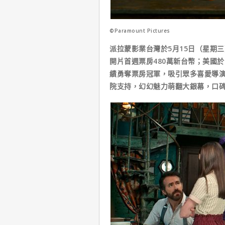
©Paramount Pictures
派拉蒙影業台灣於5月15日（星期
開片首週票房480萬新台幣；美國於
績勇奪票房冠軍，吸引眾多喜愛導
院支持，幻幻魅力萌翻大銀幕，口