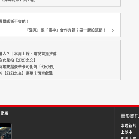
恩雷諾斯不爽他！
「浩克」跟「雷神」合作有譜？要一起拍這部！
證人？｜本周上線、電視首播推薦
為女兒拍【幻幻之交】
特戴蒙超豪華卡司化聲「幻幻們」
片【幻幻之交】豪華卡司齊獻聲
互動版
電影資訊
本週新片
上映中
即將上映