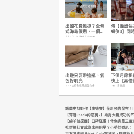
出國花費難抓？全包
傳【蝙蝠俠
式海島假期，一價搞
蝠俠3】同
定食宿玩樂，省錢更
姆斯岡恩澄
PR・Club Med Taiwan
省心！
出遊只要帶這瓶，氣
下個月房租
色好明亮
快上【易借
鐘解決燃眉
PR・三得利健康網路商店
PR・易借網
諾蘭史詩鉅作【奧德賽】全新預告發布！I
【穿著Prada的惡魔2】票房大獲成功的
【綿羊偵探團】口碑狂飆！休傑克曼三度
社群網紅會成為未來明星？小勞勃道尼：
巨石強森現身Met Gala穿裙子，呼應