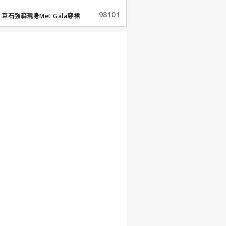
98101
巨石強森現身Met Gala穿裙
子...