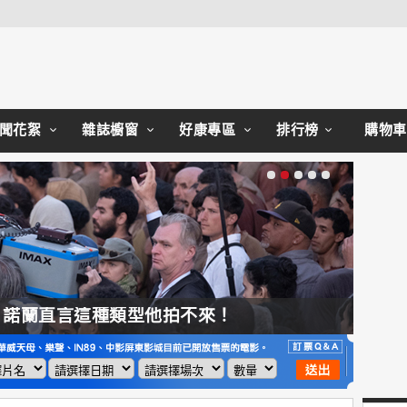
Close
聞花絮
雜誌櫥窗
好康專區
排行榜
購物車
，諾蘭直言這種類型他拍不來！