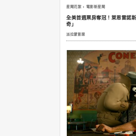
星聞花絮
電影新星聞
全美首週票房奪冠！萊恩雷諾
奇」
派拉蒙影業