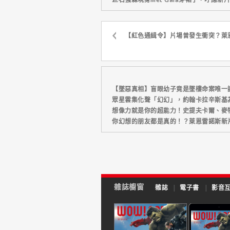
【紅色通緝令】片場曾發生衝突？萊
【墜惡真相】盲眼幼子竟是墜樓命案唯一
眾星雲集化聲「幻幻」，約翰卡拉辛斯基
想像力就是你的超能力！史提夫卡爾、麥
你幻想的朋友都是真的！？萊恩雷諾斯新
雜誌櫥窗
雜誌
|
電子書
|
影音