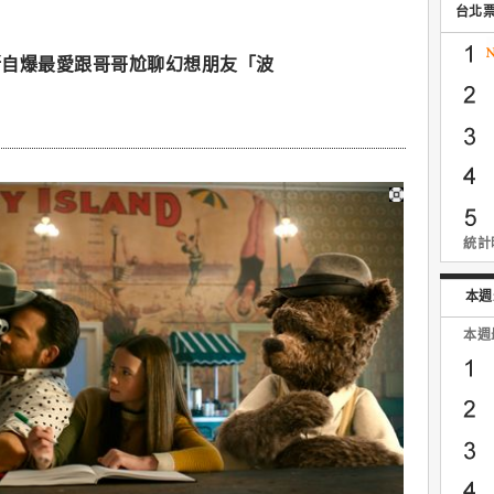
台北
斯自爆最愛跟哥哥尬聊幻想朋友「波
統計時
本週
本週