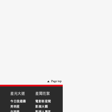
星光大道
星聞花絮
今日我最壽
電影新星聞
男明星
影展大觀
女明星
影評人專區