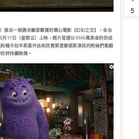
三）推出一部適合闔家觀賞的暖心電影【幻幻之交】，全台
5月17日（星期五）上映，開片首週以3500萬美金的好成
演約翰卡拉辛斯基作品和欣賞萊恩雷諾斯演技的粉絲們衝戲
碑好評持續熱燒。