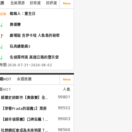
票房
全美票房
好奇度
好評度
蜘蛛人：重生日
奧德賽
劇場版 吉伊卡哇 人魚島的秘密
玩具總動員5
名偵探柯南 高速公路的墮天使
間:2026-07-31~2026-08-02
最HOT
本週推薦
最HOT
人氣
99801
諾蘭史詩鉅作【奧德賽】全...
99532
【穿著Prada的惡魔2】票房
大...
99003
【綿羊偵探團】口碑狂飆！...
98560
社群網紅會成為未來明星？...