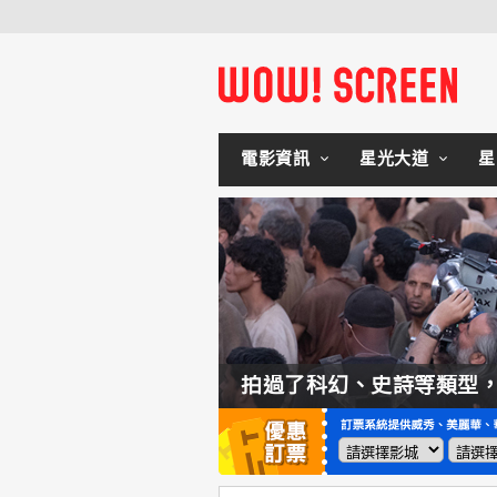
電影資訊
星光大道
星
如何交棒蜘蛛人？湯姆霍蘭：「我們有一個完整的計畫。」
拍過了科幻、史詩等類型