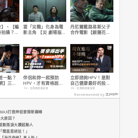
2】、【蝙
當「災難」化身為電
丹尼爾戴路易斯父子
時拍攝？詹
影主角 【災 劇場版】
合作電影【銀蓮花】
清謠言！
震撼感官與觀影思維
｜本周上線、電視首
播推薦
差一點？
伴侶和妳一起預防
立即諮詢HPV！是對
網】三分
HPV，才有資格說愛
自己健康最好的投
之急
妳！
資，把握現在不嫌
PR・台灣癌症基金會
PR・台灣癌症基金會
晚！
Recommended by
MAX打造神話冒險新巔峰
五大原因？
感動落淚大讚超動人
「簡直是胡扯！」
新片【海洋奇緣】真人版！