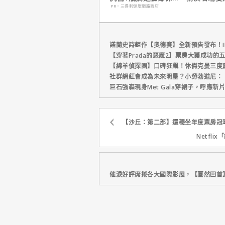
養！
心聲，已經
PR・三得利健康網路商店
戲！
諾蘭史詩鉅作【奧德賽】全新預告發布！I
【穿著Prada的惡魔2】票房大獲成功的
【綿羊偵探團】口碑狂飆！休傑克曼三度
社群網紅會成為未來明星？小勞勃道尼：
巨石強森現身Met Gala穿裙子，呼應
【沙丘：第二部】還穩坐年度票房冠
Netfl
催淚好評席捲各大國際影展，【驀然回首