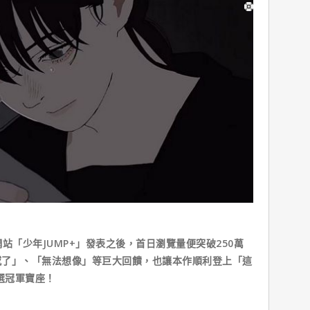
網站「少年JUMP+」發表之後，首日瀏覽量便突破250萬
撼了」、「無法想像」等巨大回饋，也讓本作順利登上「這
選冠軍寶座！