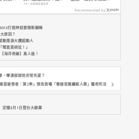
一年沒接
在這
諾蘭直言這種類型他
PR・台灣癌症基金會
拍不來！
Recommended by
MAX打造神話冒險新巔峰
五大原因？
感動落淚大讚超動人
「簡直是胡扯！」
新片【海洋奇緣】真人版！
軍，導演卻說他非常失望？
ix「誰是被害者：第2季」預告首曝「奪器官連續殺人案」獵奇死法
】定檔8月1日登台大銀幕