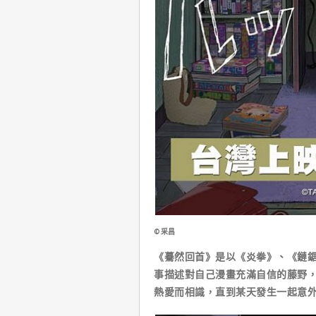
©采昌
《驀然回首》是以《炎拳》、《鏈
事描述對自己漫畫充滿自信的藤野
熱愛而相識，直到某天發生一起意