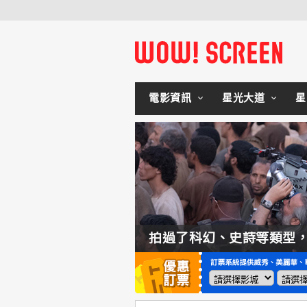
電影資訊
星光大道
星
如何交棒蜘蛛人？湯姆霍蘭：「我們有一個完整的計畫。」
拍過了科幻、史詩等類型