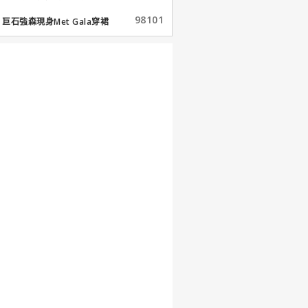
98101
巨石強森現身Met Gala穿裙
子...