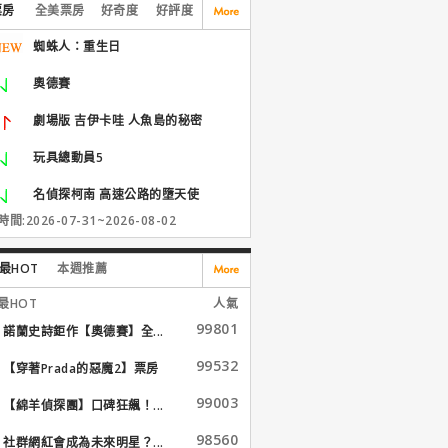
票房
全美票房
好奇度
好評度
蜘蛛人：重生日
奧德賽
劇場版 吉伊卡哇 人魚島的秘密
玩具總動員5
名偵探柯南 高速公路的墮天使
間:2026-07-31~2026-08-02
最HOT
本週推薦
最HOT
人氣
99801
諾蘭史詩鉅作【奧德賽】全...
99532
【穿著Prada的惡魔2】票房
大...
99003
【綿羊偵探團】口碑狂飆！...
98560
社群網紅會成為未來明星？...