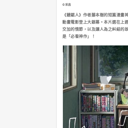
©采昌
《鏈鋸人》作者藤本樹的短篇漫畫
動畫電影登上大銀幕。本片選在上週
交加的情節，以及讓人為之糾結的
是「必看神作」！