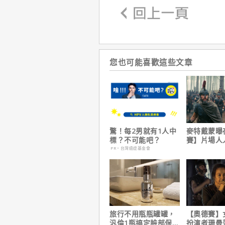
您也可能喜歡這些文章
驚！每2男就有1人中
麥特戴蒙曝
標？不可能吧？
賽】片場人
沒有特殊待
PR・台灣癌症基金會
旅行不用瓶瓶罐罐，
【奧德賽】
汎倫1瓶搞定臉部保
扮演者珊曼