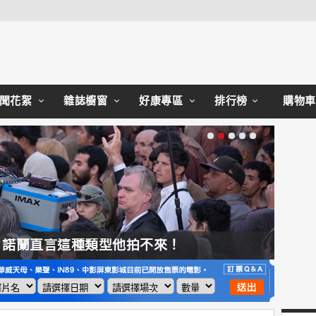
Close
聞花絮
雜誌櫥窗
好康專區
排行榜
購物車
，諾蘭直言這種類型他拍不來！