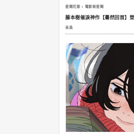
星聞花絮
電影新星聞
藤本樹催淚神作【驀然回首】
采昌