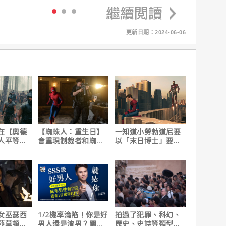
更新日期：2024-06-06
在【奧德
【蜘蛛人：重生日】
一知道小勞勃道尼要
人平等，
會重現制裁者和蜘蛛
以「末日博士」要回
遇！
人的經典場面嗎？湯
歸漫威，湯姆霍蘭馬
姆霍蘭這樣說！
上告訴她！
女巫瑟西
1/2機率淪陷！你是好
拍過了犯罪、科幻、
莎莫頓曝
男人還是渣男？關鍵
歷史、史詩等類型，