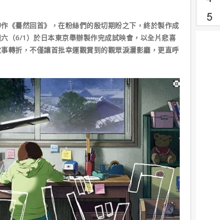
神作《驀然回首》，在粉絲們的殷切期盼之下，終於製作成
六（6/1）於日本東京舉辦製作完成試映會，以全片悲喜
故事轉折，不僅讓首批幸運觀賞到的觀眾淚灑影廳，更直呼