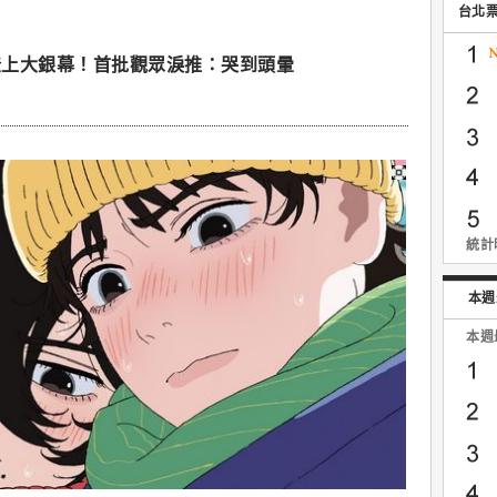
台北
登上大銀幕！首批觀眾淚推：哭到頭暈
統計時
本週
本週