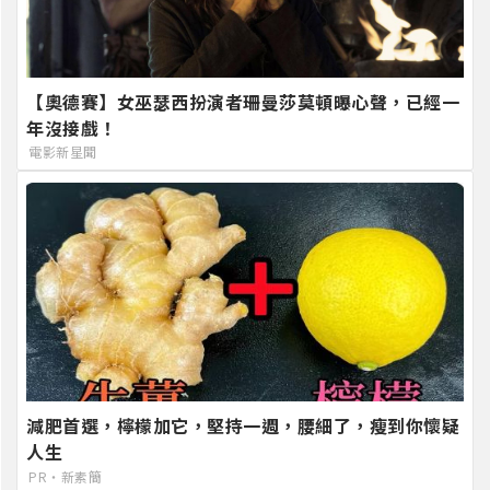
【奧德賽】女巫瑟西扮演者珊曼莎莫頓曝心聲，已經一
年沒接戲！
電影新星聞
減肥首選，檸檬加它，堅持一週，腰細了，瘦到你懷疑
人生
PR・新素簡