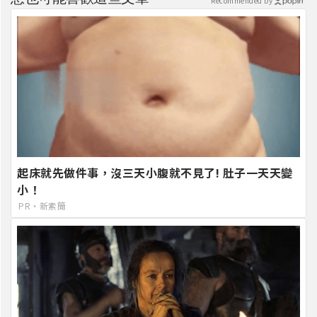
Recommended by
起床就先做件事，沒三天小腹就不見了! 肚子一天天變
小！
PR・新素簡