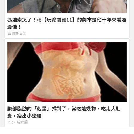
馮迪索哭了！稱【玩命關頭11】的劇本是他十年來看過
最佳！
電影新星聞
腹部脂肪的「剋星」找到了，常吃這幾物，吃走大肚
囊，瘦出小蠻腰
PR・新素簡