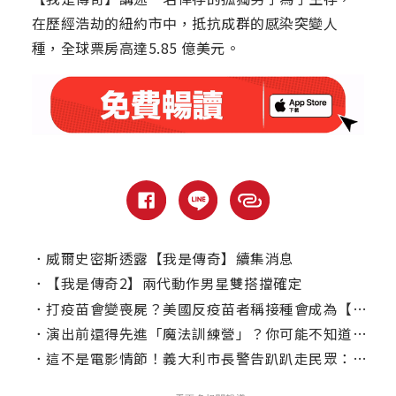
在歷經浩劫的紐約市中，抵抗成群的感染突變人
種，全球票房高達5.85 億美元。
．
威爾史密斯透露【我是傳奇】續集消息
．
【我是傳奇2】兩代動作男星雙搭擋確定
．
打疫苗會變喪屍？美國反疫苗者稱接種會成為【我是傳奇】例子
．
演出前還得先進「魔法訓練營」？你可能不知道的有趣電影幕後
．
這不是電影情節！義大利市長警告趴趴走民眾：你不是威爾史密斯