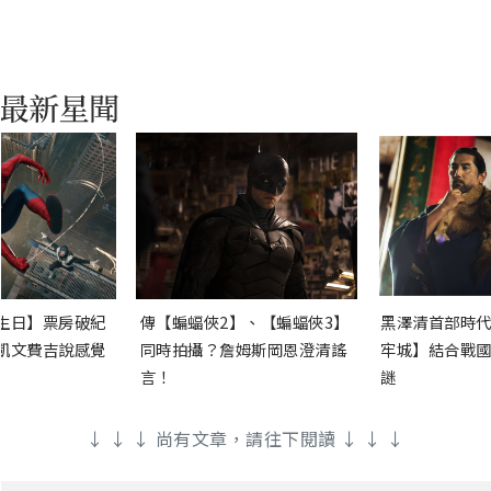
生日】票房破紀
傳【蝙蝠俠2】、【蝙蝠俠3】
黑澤清首部時代
凱文費吉說感覺
同時拍攝？詹姆斯岡恩澄清謠
牢城】結合戰國
言！
謎
↓ ↓ ↓ 尚有文章，請往下閱讀 ↓ ↓ ↓