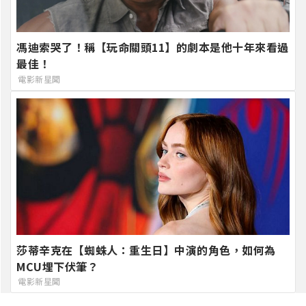
馮迪索哭了！稱【玩命關頭11】的劇本是他十年來看過
最佳！
電影新星聞
莎蒂辛克在【蜘蛛人：重生日】中演的角色，如何為
MCU埋下伏筆？
電影新星聞