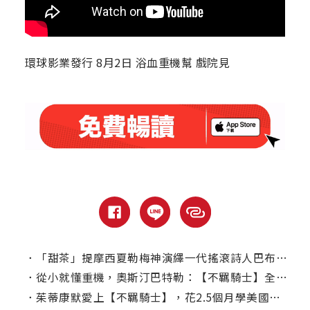
環球影業發行 8月2日 浴血重機幫 戲院見
．
「甜茶」提摩西夏勒梅神演繹一代搖滾詩人巴布狄倫｜本周上線、電視首播推薦
．
從小就懂重機，奧斯汀巴特勒：【不羈騎士】全員一起騎重機感覺超棒
．
茱蒂康默愛上【不羈騎士】，花2.5個月學美國中西部道地口音