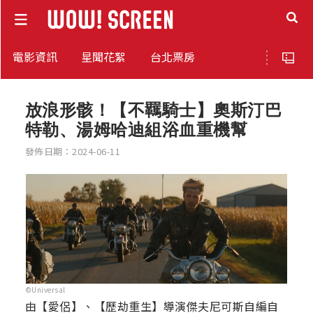
電影資訊
星聞花絮
台北票房
放浪形骸！【不羈騎士】奧斯汀巴
特勒、湯姆哈迪組浴血重機幫
發佈日期：2024-06-11
©Universal
由【愛侶】、【歷劫重生】導演傑夫尼可斯自編自