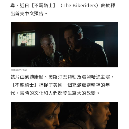
導，近日【不羈騎士】（The Bikeriders）終於釋
出首支中文預告。
©Universal
該片由茱迪康默、奧斯汀巴特勒及湯姆哈迪主演，
【不羈騎士】捕捉了美國一個充滿叛逆精神的年
代，當時的文化和人們都發生巨大的改變。