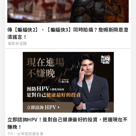
傳【蝙蝠俠2】、【蝙蝠俠3】同時拍攝？詹姆斯岡恩澄
清謠言！
電影新星聞
立即諮詢HPV！是對自己健康最好的投資，把握現在不
嫌晚！
PR・台灣癌症基金會