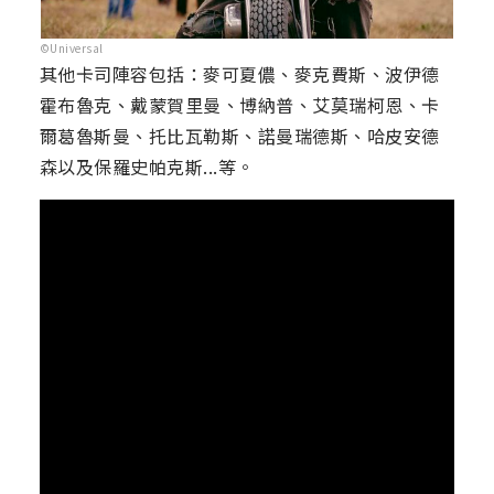
©Universal
其他卡司陣容包括：麥可夏儂、麥克費斯、波伊德
霍布魯克、戴蒙賀里曼、博納普、艾莫瑞柯恩、卡
爾葛魯斯曼、托比瓦勒斯、諾曼瑞德斯、哈皮安德
森以及保羅史帕克斯...等。