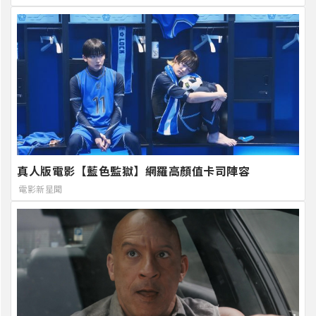
真人版電影【藍色監獄】網羅高顏值卡司陣容
電影新星聞