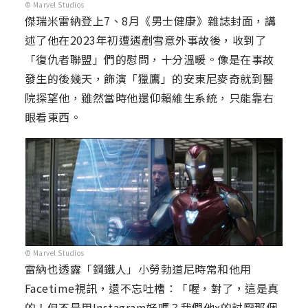
© Marvel Studios
傑瑞米雷納登上7、8月《男士健康》雜誌封面，講
述了他在2023年初遭遇剷雪意外事故後，收到了
「復仇者聯盟」們的慰問，十分溫暖。像是在事故
發生的後幾天，飾演「獵鷹」的安東尼麥奇就到醫
院探望他，雖然當時他還仰賴維生系統，只能靠右
眼看東西。
© Marvel Studios
雷納也透露「鋼鐵人」小勞勃道尼時常和他用
Facetime視訊，還不忘吐槽：「喔，對了，這是真
的！但不是用Instagram好嗎？我們他x的討厭那個