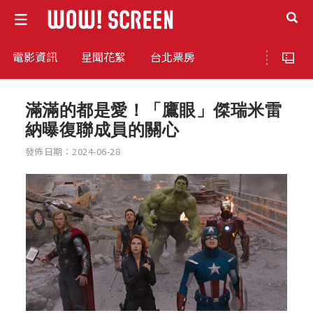
電影資訊
星聞花絮
台北票房
滿滿的都是愛！「鷹眼」傑瑞米雷
納曝復聯成員的關心
發佈日期：2024-06-28