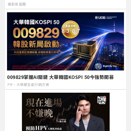
電影新星聞
009829掌握AI關鍵 大華韓國KOSPI 50今強勢開募
PR・大華銀全能行銷方案