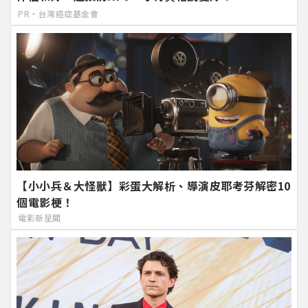
PR・台灣癌症基金會
【小小兵＆大怪獸】彩蛋大解析、導演皮耶考芬解密10
個電影梗！
電影新星聞