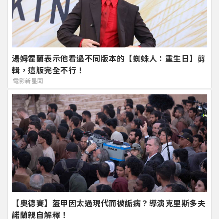
湯姆霍蘭表示他看過不同版本的【蜘蛛人：重生日】剪
輯，這版完全不行！
電影新星聞
【奧德賽】盔甲因太過現代而被詬病？導演克里斯多夫
諾蘭親自解釋！