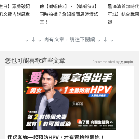
生日】票房破紀
傳【蝙蝠俠2】、【蝙蝠俠3】
黑澤清首部時
凱文費吉說感覺
同時拍攝？詹姆斯岡恩澄清謠
牢城】結合戰
言！
謎
↓ ↓ ↓ 尚有文章，請往下閱讀 ↓ ↓ ↓
您也可能喜歡這些文章
Recommended by
伴侶和妳一起預防HPV，才有資格說愛妳！