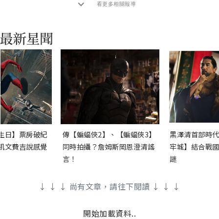
看更多相關報導
生日】票房破紀
傳【蝙蝠俠2】、【蝙蝠俠3】
黑澤清首部時代
凱文費吉說感覺
同時拍攝？詹姆斯岡恩澄清謠
牢城】結合戰國
言！
謎
↓ ↓ ↓ 尚有文章，請往下閱讀 ↓ ↓ ↓
開始加載資料..