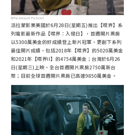
©Paramount Pictures
派拉蒙影業美國於6月28日(星期五)推出【噤界】系
列電影最新作品【噤界：入侵日】，首週開片票房
以5300萬美金的好成績登上新片冠軍，更創下系列
最佳開片成績，包括2018年【噤界】的5020萬美金
和2021年【噤界II】的4754萬美金；台灣於6月26
日(星期三)上映，全台首週開片票房2750萬新台
幣；目前全球首週開片票房已高達9850萬美金。