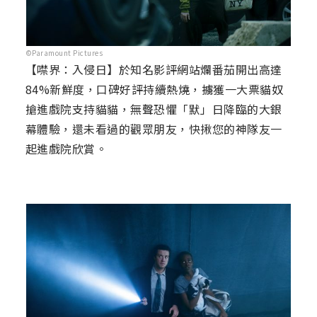
©Paramount Pictures
【噤界：入侵日】於知名影評網站爛番茄開出高達
84%新鮮度，口碑好評持續熱燒，擄獲一大票貓奴
搶進戲院支持貓貓，無聲恐懼「默」日降臨的大銀
幕體驗，還未看過的觀眾朋友，快揪您的神隊友一
起進戲院欣賞。