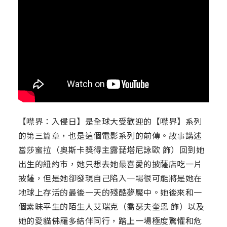
【噤界：入侵日】是全球大受歡迎的【噤界】系列
的第三篇章，也是這個電影系列的前傳。故事講述
當莎蜜拉（奧斯卡獎得主露琵塔尼詠歐 飾）回到她
出生的紐約市，她只想去她最喜愛的披薩店吃一片
披薩，但是她卻發現自己陷入一場很可能將是她在
地球上存活的最後一天的殘酷夢魘中。她後來和一
個素昧平生的陌生人艾瑞克（喬瑟夫奎恩 飾）以及
她的愛貓佛羅多結伴同行，踏上一場極度驚懼和危