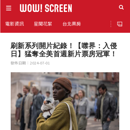
電影資訊
星聞花絮
台北票房
刷新系列開片紀錄！【噤界：入侵
日】猛奪全美首週新片票房冠軍！
發佈日期：2024-07-01