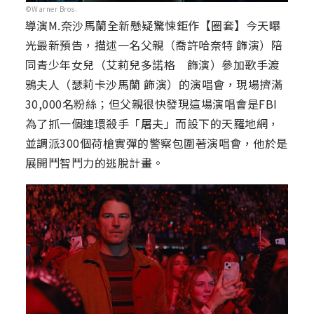
©Warner Bros.
導演M.奈沙馬蘭全新懸疑驚悚鉅作【圈套】今天曝
光最新預告，描述一名父親（喬許哈奈特 飾演）陪
同青少年女兒（艾莉兒多諾格 飾演）參加歌手渡
鴉夫人（瑟莉卡沙馬蘭 飾演）的演唱會，現場擠滿
30,000名粉絲；但父親很快發現這場演唱會是FBI
為了抓一個連環殺手「屠夫」而設下的天羅地網，
並調派300個荷槍實彈的警察包圍著演唱會，他於是
展開鬥智鬥力的逃脫計畫。