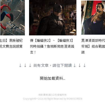
生日】票房破紀
傳【蝙蝠俠2】、【蝙蝠俠3】
黑澤清首部時代
凱文費吉說感覺
同時拍攝？詹姆斯岡恩澄清謠
牢城】結合戰國
言！
謎
↓ ↓ ↓ 尚有文章，請往下閱讀 ↓ ↓ ↓
開始加載資料..
視影實業(股)公司 版權所有
Copyright©>2026 All Right Reserved by WOW!SCREEN