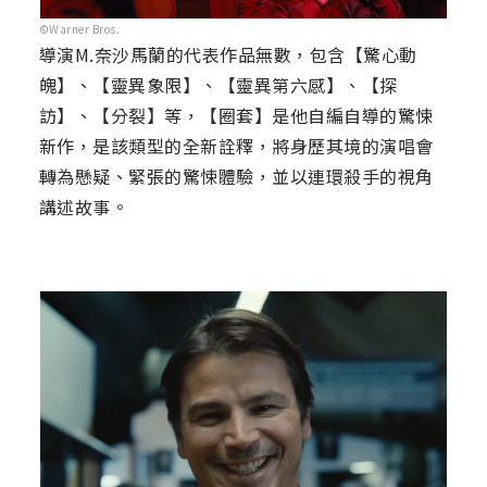
©Warner Bros.
導演M.奈沙馬蘭的代表作品無數，包含【驚心動
魄】、【靈異象限】、【靈異第六感】、【探
訪】、【分裂】等，【圈套】是他自編自導的驚悚
新作，是該類型的全新詮釋，將身歷其境的演唱會
轉為懸疑、緊張的驚悚體驗，並以連環殺手的視角
講述故事。