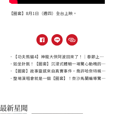
【圈套】8月1日（週四）全台上映。
．
【功夫熊貓4】神龍大俠阿波回來了！｜春節上線、電視首播推薦
．
如坐針氈！【圈套】沉浸式體驗一場驚心動魄的演唱會
．
【圈套】故事靈感來自真實事件，喬許哈奈特親臨泰勒絲演唱會體驗粉絲狂熱
．
整場演唱會就是一個【圈套】！奈沙馬蘭編導驚悚新片預告曝