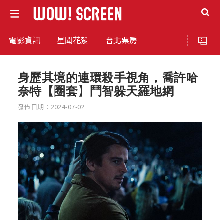
電影資訊
星聞花絮
台北票房
身歷其境的連環殺手視角，喬許哈
奈特【圈套】鬥智躲天羅地網
發佈日期：2024-07-02