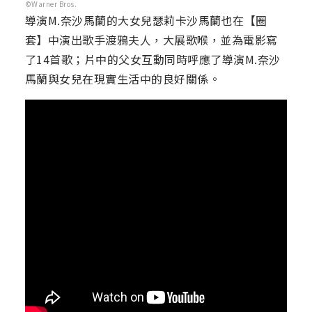
©Warner Bros.
導演M.奈沙馬蘭的大女兒瑟莉卡沙馬蘭也在【圈
套】中演出歌手渡鴉夫人，大展歌喉，並為電影寫
了14首歌；片中的父女互動同時呼應了導演M.奈沙
馬蘭與女兒在現實生活中的良好關係。