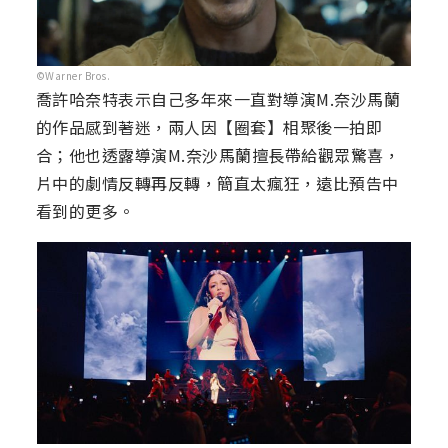
©Warner Bros.
喬許哈奈特表示自己多年來一直對導演M.奈沙馬蘭
的作品感到著迷，兩人因【圈套】相聚後一拍即
合；他也透露導演M.奈沙馬蘭擅長帶給觀眾驚喜，
片中的劇情反轉再反轉，簡直太瘋狂，遠比預告中
看到的更多。