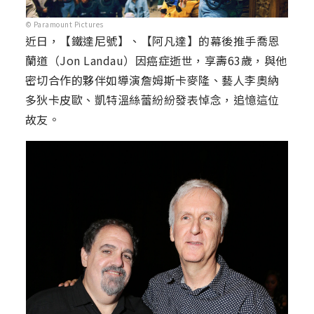
© Paramount Pictures
近日，【鐵達尼號】、【阿凡達】的幕後推手喬恩
蘭道（Jon Landau）因癌症逝世，享壽63歲，與他
密切合作的夥伴如導演詹姆斯卡麥隆、藝人李奧納
多狄卡皮歐、凱特溫絲蕾紛紛發表悼念，追憶這位
故友。