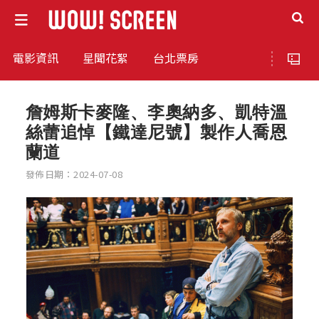
電影資訊
星聞花絮
台北票房
詹姆斯卡麥隆、李奧納多、凱特溫
絲蕾追悼【鐵達尼號】製作人喬恩
蘭道
發佈日期：2024-07-08