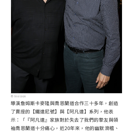
© Invision
導演詹姆斯卡麥隆與喬恩蘭道合作三十多年，創造
了賣座的【鐵達尼號】與【阿凡達】系列，他表
示：「『阿凡達』家族對於失去了我們的摯友與領
袖喬恩蘭道十分痛心，近20年來，他的幽默滑稽、