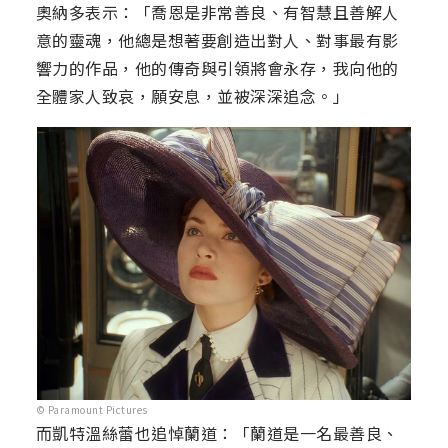
奧納多表示：「喬恩是非常善良、有智慧且善解人
意的靈魂，他總是想著要創造出對人、對事最有影
響力的作品，他的傳奇與引領將會永存，我向他的
全體家人致哀，願安息，並被深深追念。」
© Paramount Pictures
而凱特溫絲蕾也追悼蘭道：「蘭道是一名最善良、