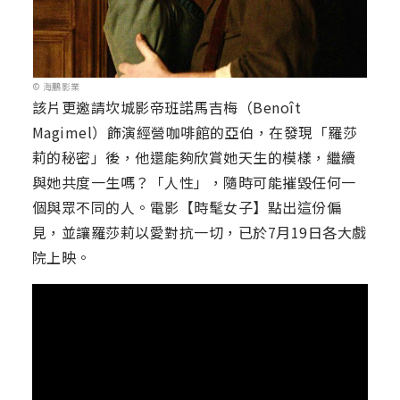
© 海鵬影業
該片更邀請坎城影帝班諾馬吉梅（Benoît
Magimel）飾演經營咖啡館的亞伯，在發現「羅莎
莉的秘密」後，他還能夠欣賞她天生的模樣，繼續
與她共度一生嗎？「人性」，隨時可能摧毀任何一
個與眾不同的人。電影【時髦女子】點出這份偏
見，並讓羅莎莉以愛對抗一切，已於7月19日各大戲
院上映。