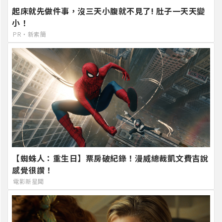
起床就先做件事，沒三天小腹就不見了! 肚子一天天變
小！
PR・新素簡
【蜘蛛人：重生日】票房破紀錄！漫威總裁凱文費吉說
感覺很讚！
電影新星聞