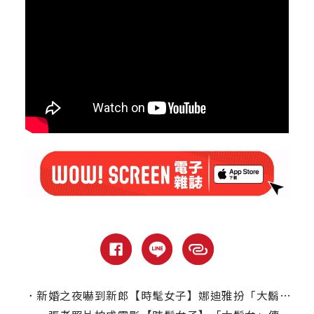
．
新婚之夜嚇到新郎【時髦女子】娜迪雅扮「大鬍女」勇奪影后