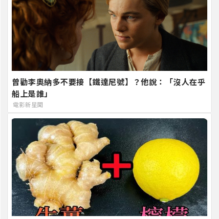
曾勸李奧納多不要接【鐵達尼號】？他說：「沒人在乎
船上是誰」
電影新星聞