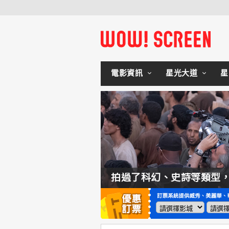
電影資訊
星光大道
星
如何交棒蜘蛛人？湯姆霍蘭：「我們有一個完整的計畫。」
拍過了科幻、史詩等類型