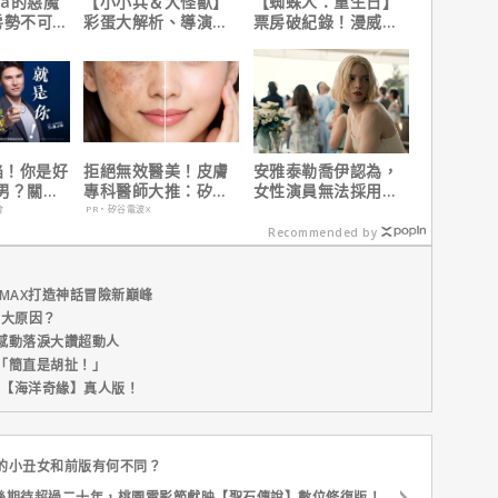
da的惡魔
【小小兵＆大怪獸】
【蜘蛛人：重生日】
房勢不可
彩蛋大解析、導演皮
票房破紀錄！漫威總
美票房冠
耶考芬解密10個電影
裁凱文費吉說感覺很
4.3億美
梗！
讚！
陷！你是好
拒絕無效醫美！皮膚
安雅泰勒喬伊認為，
男？關鍵
專科醫師大推：矽谷
女性演員無法採用方
電波 X 讓肌膚由內而
法演技的原因是？
會
PR・矽谷電波X
外更強韌
Recommended by
MAX打造神話冒險新巔峰
五大原因？
感動落淚大讚超動人
「簡直是胡扯！」
新片【海洋奇緣】真人版！
的小丑女和前版有何不同？
絲期待超過二十年，桃園電影節獻映【聖石傳說】數位修復版！