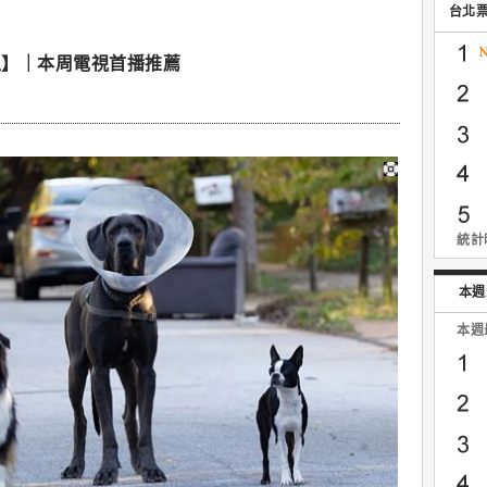
台北
盟】｜本周電視首播推薦
統計時
本週
本週