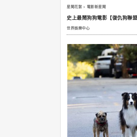
星聞花絮
電影新星聞
史上最鬧狗狗電影【復仇狗聯
世界娛樂中心