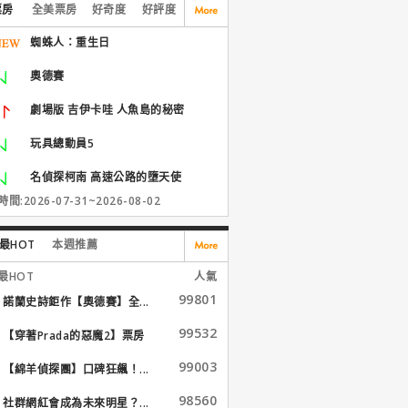
票房
全美票房
好奇度
好評度
蜘蛛人：重生日
奧德賽
劇場版 吉伊卡哇 人魚島的秘密
玩具總動員5
名偵探柯南 高速公路的墮天使
間:2026-07-31~2026-08-02
最HOT
本週推薦
最HOT
人氣
99801
諾蘭史詩鉅作【奧德賽】全...
99532
【穿著Prada的惡魔2】票房
大...
99003
【綿羊偵探團】口碑狂飆！...
98560
社群網紅會成為未來明星？...