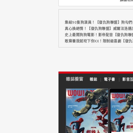
集結90隻狗演員！【復仇狗聯盟】狗勾
真心換絕情！【復仇狗聯盟】威爾法洛遇
史上最鬧狗狗電影！影帝配音【復仇狗聯
敢棄養我就咬下你XX！限制級喜劇【復
雜誌櫥窗
雜誌
|
電子書
|
影音