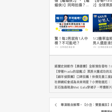
傳【蝙蝠俠2】、【蝙
【穿著Pra
蝠俠3】同時拍攝？詹
2】全球票
姆斯岡恩澄清謠言！
擋！蟬聯台
軍、兩週狂破
元
驚！每2男就有1人中
1/2機率淪
標？不可能吧？
男人還是渣
在這
PR・台灣癌症基金會
PR・台灣癌症基金
諾蘭史詩鉅作【奧德賽】全新預告發布！I
【穿著Prada的惡魔2】票房大獲成功的
【綿羊偵探團】口碑狂飆！休傑克曼三度
社群網紅會成為未來明星？小勞勃道尼：
巨石強森現身Met Gala穿裙子，呼應
導演親自解釋，【小丑：雙重瘋狂】
霹靂粉