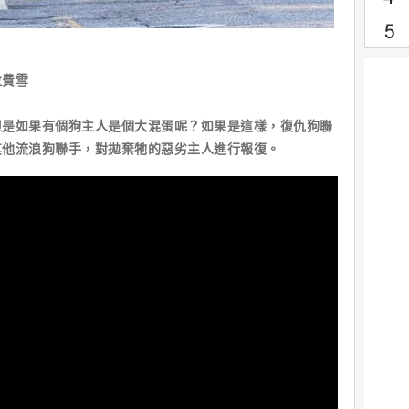
拉費雪
但是如果有個狗主人是個大混蛋呢？如果是這樣，復仇狗聯
其他流浪狗聯手，對拋棄牠的惡劣主人進行報復。