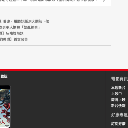
們打嘴砲、飆髒話腦洞大開無下限
渣男主人慘被「始亂終棄」
盟】狂噴垃圾話
仇狗聯盟】首支預告
互動版
電影資訊
本週新片
上映中
即將上映
新片快報
好康專區
訂閱好康