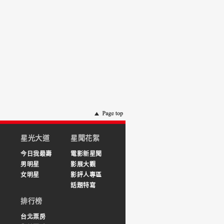
星光大道
星聞花絮
今日我最壽
電影新星聞
男明星
影展大觀
女明星
影評人專區
話題特寫
排行榜
台北票房