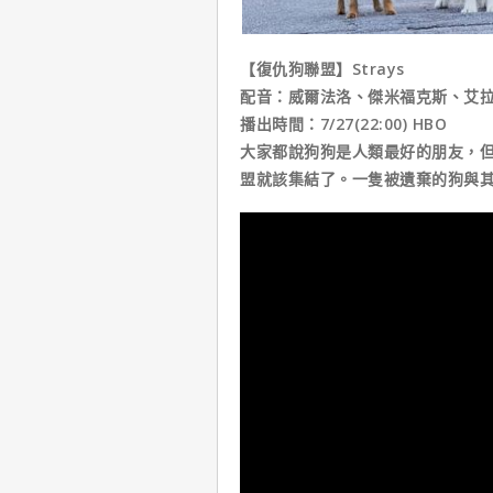
【復仇狗聯盟】Strays
配音：威爾法洛、傑米福克斯、艾
播出時間：7/27(22:00) HBO
大家都說狗狗是人類最好的朋友，
盟就該集結了。一隻被遺棄的狗與