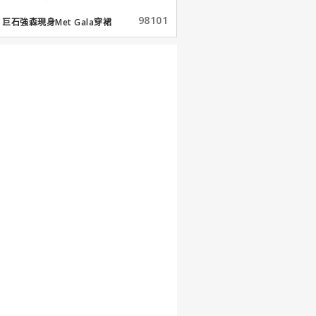
98101
巨石強森現身Met Gala穿裙
子...