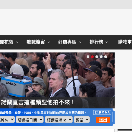
Close
聞花絮
雜誌櫥窗
好康專區
排行榜
購物車
，諾蘭直言這種類型他拍不來！