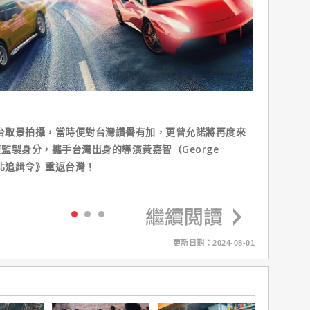
來台取景拍攝，當時便對台灣讚譽有加，更曾允諾將再度來
監製身分，攜手台灣出身的導演黃嘉智（George
台北追緝令》重返台灣！
更新日期：2024-08-01