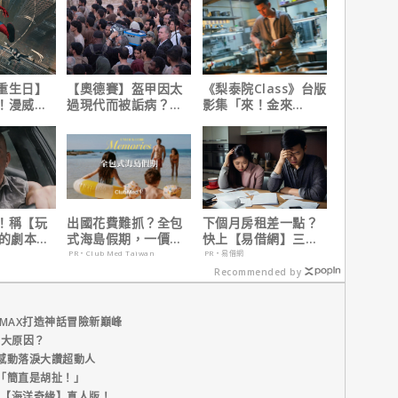
重生日】
【奧德賽】盔甲因太
《梨泰院Class》台版
！漫威總
過現代而被詬病？導
影集「來！金來
說感覺很
演克里斯多夫諾蘭親
號！」HBO Max熱血
自解釋！
上線
！稱【玩
出國花費難抓？全包
下個月房租差一點？
】的劇本是
式海島假期，一價搞
快上【易借網】三分
過最佳！
定食宿玩樂，省錢更
鐘解決燃眉之急
PR・Club Med Taiwan
PR・易借網
省心！
Recommended by
MAX打造神話冒險新巔峰
五大原因？
感動落淚大讚超動人
「簡直是胡扯！」
新片【海洋奇緣】真人版！