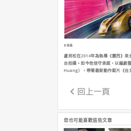
©采昌
盧貝松在2014年為執導《露西》
台拍攝。如今他信守承諾，以編劇暨
Huang），帶著最新動作鉅片《
您也可能喜歡這些文章