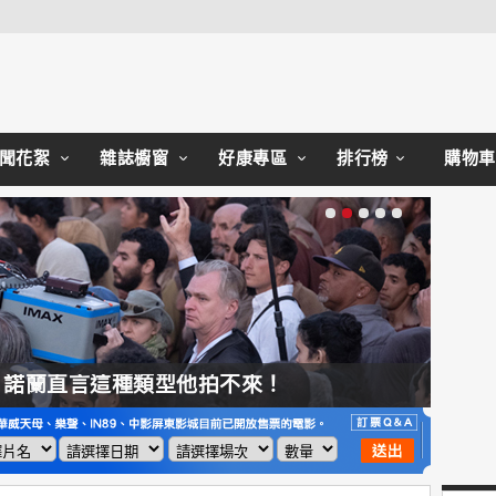
Close
聞花絮
雜誌櫥窗
好康專區
排行榜
購物車
，諾蘭直言這種類型他拍不來！