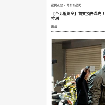
星聞花絮
電影新星聞
【台北追緝令】首支預告曝光
拉利
采昌