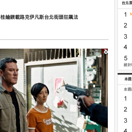
台北
！桂綸鎂載路克伊凡斯台北街頭狂飆法
統計時
本週
本週