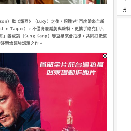
sson）繼《露西》（Lucy）之後，睽違9年再度帶來全新
d in Taipei），不僅身兼編劇與監製，更攜手路克伊凡
「韓哥」姜成鎬（Sung Kang）等巨星來台拍攝，共同打造這
的好萊塢超強話題之作。