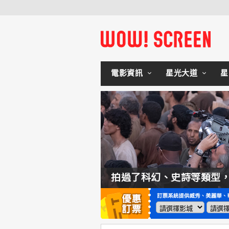
電影資訊
星光大道
星
如何交棒蜘蛛人？湯姆霍蘭：「我們有一個完整的計畫。」
拍過了科幻、史詩等類型