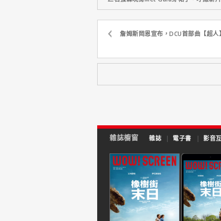
詹姆斯岡恩宣布，DCU首部曲【超人
雜誌櫥窗
雜誌
|
電子書
|
影音