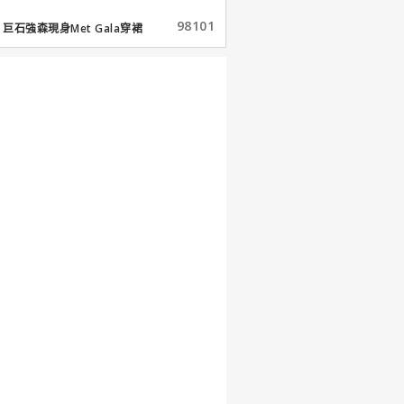
98101
巨石強森現身Met Gala穿裙
子...