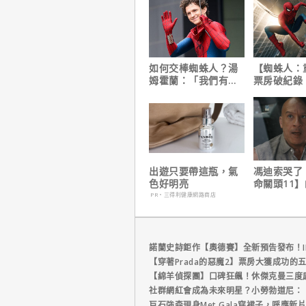
如何交棒蜘蛛人？湯
【蜘蛛人：
姆霍蘭：「我們有一
票房破紀錄
個完整的計畫。」
裁凱文費吉
讚！
出遊只要帶這瓶，氣
馮迪索哭了
色好明亮
命關頭11
他十年來看
PR・三得利健康網路商店
諾蘭史詩鉅作【奧德賽】全新預告發布！I
【穿著Prada的惡魔2】票房大獲成功的
【綿羊偵探團】口碑狂飆！休傑克曼三度
社群網紅會成為未來明星？小勞勃道尼：
巨石強森現身Met Gala穿裙子，呼應