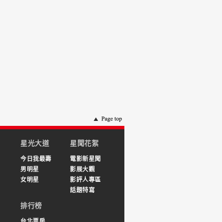
星光大道
星聞花絮
今日我最壽
電影新星聞
男明星
影展大觀
女明星
影評人專區
話題特寫
排行榜
台北票房