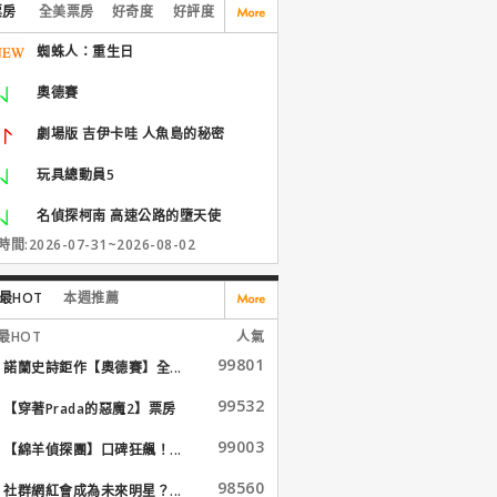
票房
全美票房
好奇度
好評度
蜘蛛人：重生日
奧德賽
劇場版 吉伊卡哇 人魚島的秘密
玩具總動員5
名偵探柯南 高速公路的墮天使
間:2026-07-31~2026-08-02
最HOT
本週推薦
最HOT
人氣
99801
諾蘭史詩鉅作【奧德賽】全...
99532
【穿著Prada的惡魔2】票房
大...
99003
【綿羊偵探團】口碑狂飆！...
98560
社群網紅會成為未來明星？...