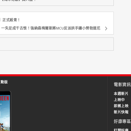
】正式殺青！
一失足成千古恨！強納森梅爾斯將MCU反派拱手讓小勞勃道尼
互動版
電影資訊
本週新片
上映中
即將上映
新片快報
好康專區
訂閱好康