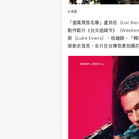
©采昌
「億萬票房名導」盧貝松（Luc Be
動作鉅片《台北追緝令》（Weeken
斯（Luke Evans）、桂綸鎂、
部影史首見、全片在台灣取景拍攝