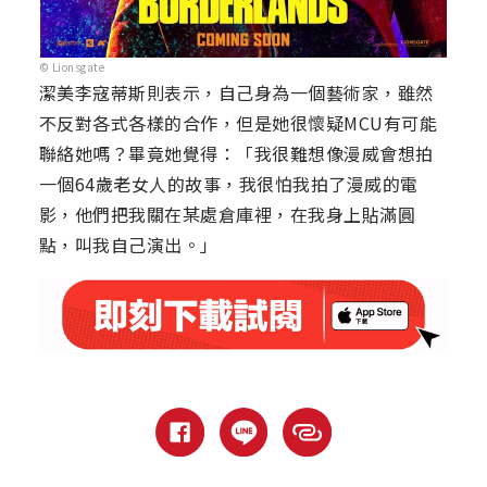
© Lionsgate
潔美李寇蒂斯則表示，自己身為一個藝術家，雖然
不反對各式各樣的合作，但是她很懷疑MCU有可能
聯絡她嗎？畢竟她覺得：「我很難想像漫威會想拍
一個64歲老女人的故事，我很怕我拍了漫威的電
影，他們把我關在某處倉庫裡，在我身上貼滿圓
點，叫我自己演出。」