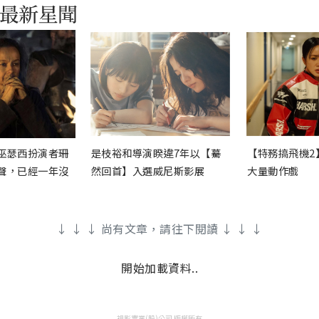
巫瑟西扮演者珊
是枝裕和導演睽違7年以【驀
【特務搞飛機2
聲，已經一年沒
然回首】入選威尼斯影展
大量動作戲
↓ ↓ ↓ 尚有文章，請往下閱讀 ↓ ↓ ↓
開始加載資料..
視影實業(股)公司 版權所有