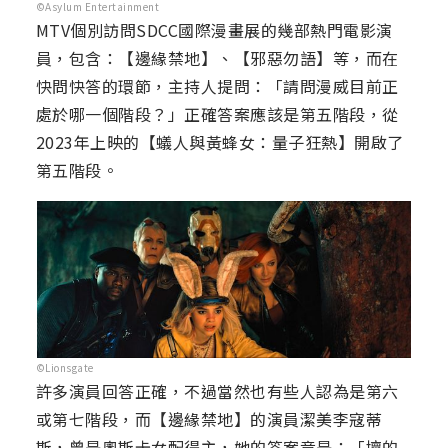
©Asylum Entertainment
MTV個別訪問SDCC國際漫畫展的幾部熱門電影演
員，包含：【邊緣禁地】、【邪惡勿語】等，而在
快問快答的環節，主持人提問：「請問漫威目前正
處於哪一個階段？」正確答案應該是第五階段，從
2023年上映的【蟻人與黃蜂女：量子狂熱】開啟了
第五階段。
©Lionsgate
許多演員回答正確，不過當然也有些人認為是第六
或第七階段，而【邊緣禁地】的演員潔美李寇蒂
斯，曾是奧斯卡女配得主，她的答案竟是：「壞的