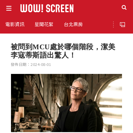
電影資訊
星聞花絮
台北票房
被問到MCU處於哪個階段，潔美
李寇蒂斯語出驚人！
發佈日期：2024-08-01