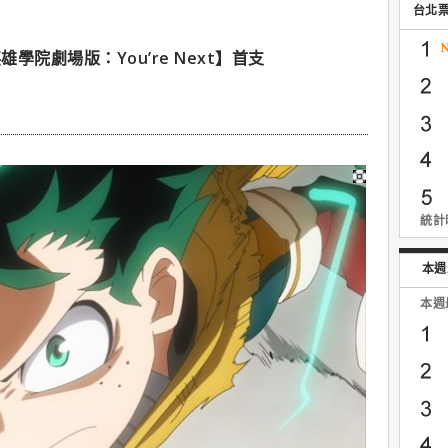
台北
院劇場版：You’re Next】首支
統計時
本週
本週