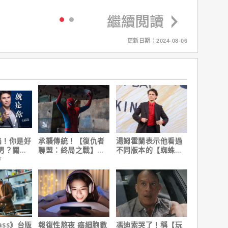
更新日期：2024-08-06
陷！你是好
承襲傳統！【復仇者
湯姆霍蘭表示他看過
男？關鍵
聯盟：終局之戰】導
不同版本的【蜘蛛
演祝賀【蜘蛛人：重
人：重生日】剪輯，
會
生日】破紀錄！
這版完全不行！
ass》台版
報復性熬夜 癌細胞數
馮迪索哭了！稱【玩