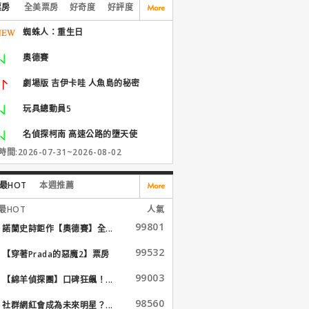
票房
全美票房
好奇度
好評度
蜘蛛人：重生日
奧德賽
劇場版 吉伊卡哇 人魚島的秘密
玩具總動員5
名偵探柯南 高速公路的墮天使
間:2026-07-31~2026-08-02
最HOT
本週推薦
最HOT
人氣
99801
諾蘭史詩鉅作【奧德賽】全...
99532
【穿著Prada的惡魔2】票房
大...
99003
【綿羊偵探團】口碑狂飆！...
98560
社群網紅會成為未來明星？...