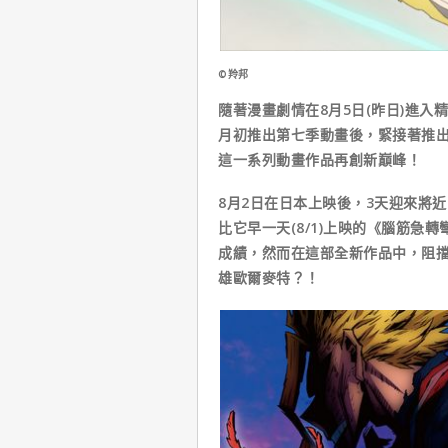
©羚邦
隨著漫畫劇情在8月5日(昨日)進
月初推出第七季動畫後，緊接著推出最
這一系列動畫作品再創新巔峰！
8月2日在日本上映後，3天迎來將近
比它早一天(8/1)上映的《腦筋急
成績，然而在這部全新作品中，阻
雄歐爾麥特？！