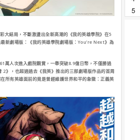
入精彩大結局，不斷激盪出全新高潮的《我的英雄學院》在5
新劇場版：《我的英雄學院劇場版：You’re Next》為
61萬人次進入戲院觀賞，一舉突破8.9億日幣，不僅勝過
轉彎 2》，也超過過去《我英》推出的三部劇場版作品的首周
擋在所有英雄面前的竟是曾經維護世界和平的象徵：正義英