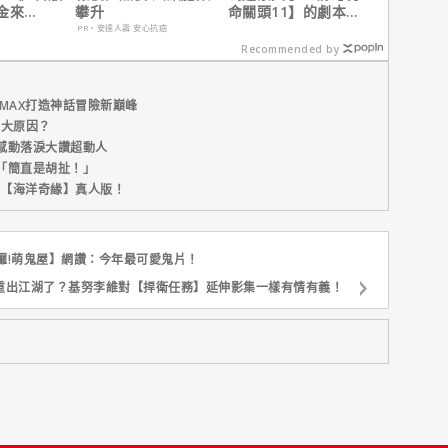
金來
攀升
命關頭11】的劇本是
 Max熱血
他十年來看過最佳！
PR・安達人壽 安心抗癌
Recommended by
MAX打造神話冒險新巔峰
五大原因？
感動落淚大讚超動人
「簡直是胡扯！」
新片【海洋奇緣】真人版！
囉!萌鬼屋】網讚：今年最可愛鬼片！
重出江湖了？基努李維對【捍衛任務】延伸影集一樣有情有義！