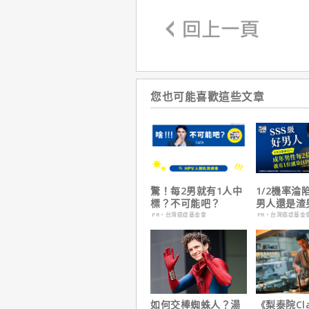
您也可能喜歡這些文章
驚！每2男就有1人中
1/2機率淪
標？不可能吧？
男人還是渣
在這
PR・台灣癌症基金會
PR・台灣癌症基金
如何交棒蜘蛛人？湯
《梨泰院Cl