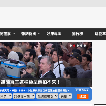
Close
聞花絮
雜誌櫥窗
好康專區
排行榜
購物車
，諾蘭直言這種類型他拍不來！