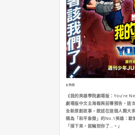
©羚邦
《我的英雄學院劇場版：You’re N
劇場版中文主海報與前導預告，這
全新原創故事，敘述在這個人類大
稱為「和平象徵」的No.1英雄：
「接下來，就輪到你了…。」