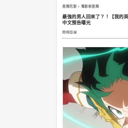
星聞花絮
電影新星聞
最強的男人回來了？！【我的英雄學
中文預告曝光
羚邦亞洲