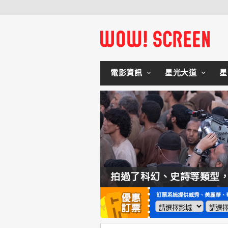
電影資訊
星光大道
星
如何交棒蜘蛛人？湯姆霍蘭：「我們有一個完整的計畫。」
拍過了科幻、史詩等類型