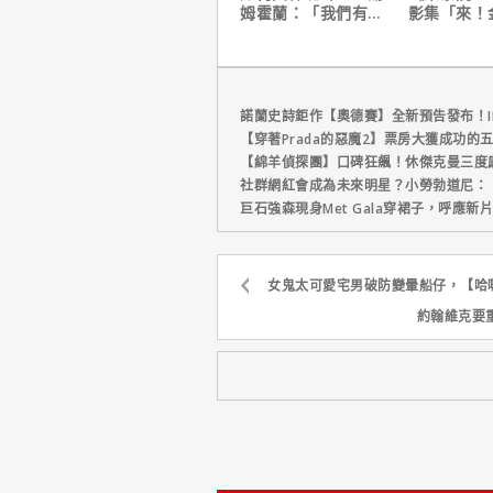
姆霍蘭：「我們有一
影集「來！
個完整的計畫。」
號！」HBO
上線
諾蘭史詩鉅作【奧德賽】全新預告發布！I
【穿著Prada的惡魔2】票房大獲成功的
【綿羊偵探團】口碑狂飆！休傑克曼三度
社群網紅會成為未來明星？小勞勃道尼：
巨石強森現身Met Gala穿裙子，呼應
女鬼太可愛宅男破防變暈船仔，【哈
約翰維克要