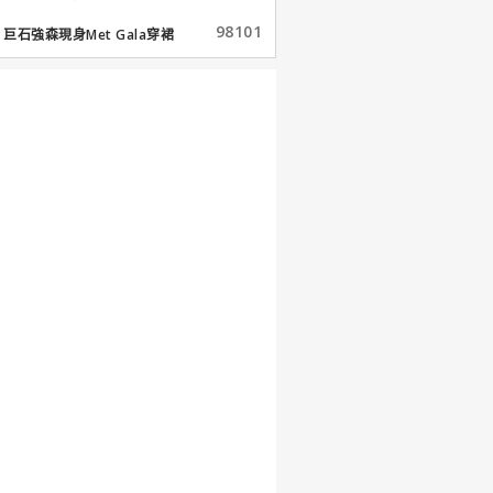
98101
巨石強森現身Met Gala穿裙
子...