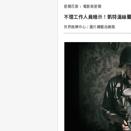
星聞花絮
電影新星聞
不理工作人員暗示！凱特溫絲
世界娛樂中心 / 圖片轉載自網路