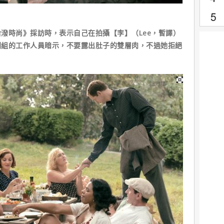
潑時尚》採訪時，表示自己在拍攝【李】（Lee，暫譯）
劇組的工作人員暗示，不要露出肚子的雙層肉，不過她拒絕