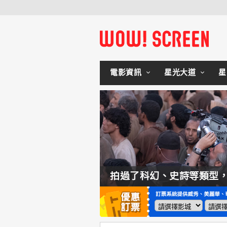
電影資訊
星光大道
星
如何交棒蜘蛛人？湯姆霍蘭：「我們有一個完整的計畫。」
拍過了科幻、史詩等類型