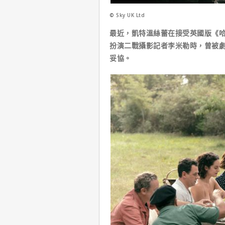
© Sky UK Ltd
最近，凱特溫絲蕾在接受英國版《哈
扮演二戰攝影記者李米勒時，曾被
妥協。