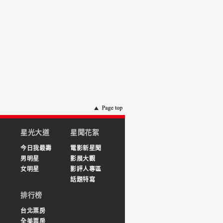
星光大道
星聞花絮
今日我最壽
電影新星聞
男明星
影展大觀
女明星
影評人專區
話題特寫
排行榜
台北票房
全美票房