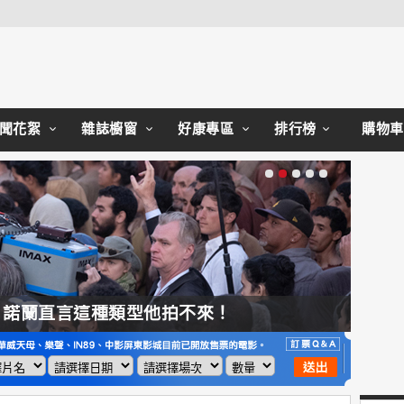
Close
聞花絮
雜誌櫥窗
好康專區
排行榜
購物車
，諾蘭直言這種類型他拍不來！