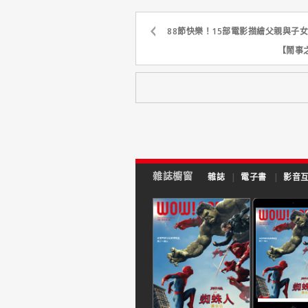
88節快樂！15部電影描繪父親與子
【鬧事
雜誌櫥窗
雜誌
|
電子書
|
影音