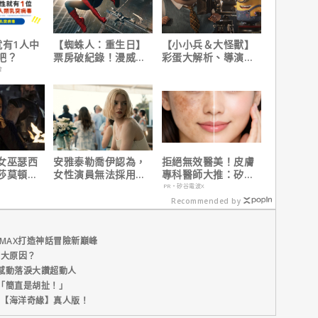
就有1人中
【蜘蛛人：重生日】
【小小兵＆大怪獸】
吧？
票房破紀錄！漫威總
彩蛋大解析、導演皮
裁凱文費吉說感覺很
耶考芬解密10個電影
會
讚！
梗！
女巫瑟西
安雅泰勒喬伊認為，
拒絕無效醫美！皮膚
莎莫頓曝
女性演員無法採用方
專科醫師大推：矽谷
一年沒接
法演技的原因是？
電波 X 讓肌膚由內而
PR・矽谷電波X
外更強韌
Recommended by
MAX打造神話冒險新巔峰
五大原因？
感動落淚大讚超動人
「簡直是胡扯！」
新片【海洋奇緣】真人版！