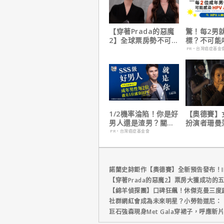
【穿著Prada的惡魔
驚！每2男
2】全球票房勢不可
標？不可能
擋！蟬聯台美票房冠
PR・台灣癌症基金
軍、兩週狂破4.3億美
元
1/2機率淪陷！你是好
【奧德賽】
男人還是渣男？關鍵
扮演者珊曼
在這
心聲，已經
PR・台灣癌症基金會
戲！
諾蘭史詩鉅作【奧德賽】全新預告發布！I
【穿著Prada的惡魔2】票房大獲成功的
【綿羊偵探團】口碑狂飆！休傑克曼三度
社群網紅會成為未來明星？小勞勃道尼：
巨石強森現身Met Gala穿裙子，呼應