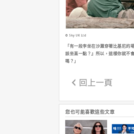
© Sky UK Ltd
「有一段李坐在沙灘穿著比基尼的
該坐直一點？』所以，這樣你就不
嗎？」
您也可能喜歡這些文章