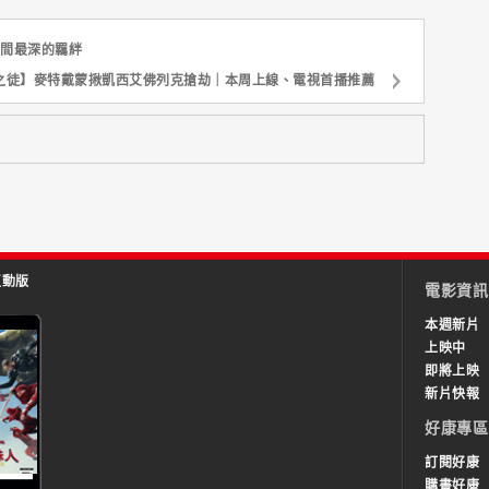
女間最深的羈絆
之徒】麥特戴蒙揪凱西艾佛列克搶劫｜本周上線、電視首播推薦
互動版
電影資訊
本週新片
上映中
即將上映
新片快報
好康專區
訂閱好康
購書好康