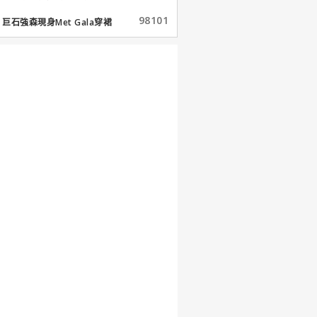
98101
巨石強森現身Met Gala穿裙
子...