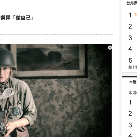
台北
蕾選擇「做自己」
統計時
本週
本週