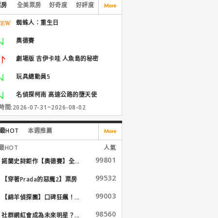
票房
全美票房
好奇度
好評度
蜘蛛人：重生日
奧德賽
劇場版 吉伊卡哇 人魚島的秘密
玩具總動員5
名偵探柯南 高速公路的墮天使
間:2026-07-31~2026-08-02
最HOT
本週推薦
最HOT
人氣
99801
諾蘭史詩鉅作【奧德賽】全...
99532
【穿著Prada的惡魔2】票房
大...
99003
【綿羊偵探團】口碑狂飆！...
98560
社群網紅會成為未來明星？...