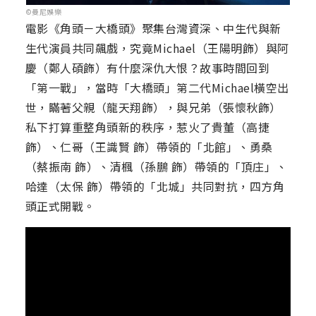
©曼尼娛樂
電影《角頭－大橋頭》聚集台灣資深、中生代與新
生代演員共同飆戲，究竟Michael（王陽明飾）與阿
慶（鄭人碩飾）有什麼深仇大恨？故事時間回到
「第一戰」，當時「大橋頭」第二代Michael橫空出
世，瞞著父親（龍天翔飾），與兄弟（張懷秋飾）
私下打算重整角頭新的秩序，惹火了貴董（高捷
飾）、仁哥（王識賢 飾）帶領的「北館」、勇桑
（蔡振南 飾）、清楓（孫鵬 飾）帶領的「頂庄」、
哈達（太保 飾）帶領的「北城」共同對抗，四方角
頭正式開戰。