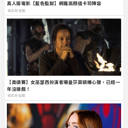
真人版電影【藍色監獄】網羅高顏值卡司陣容
電影新星聞
【奧德賽】女巫瑟西扮演者珊曼莎莫頓曝心聲，已經一
年沒接戲！
電影新星聞