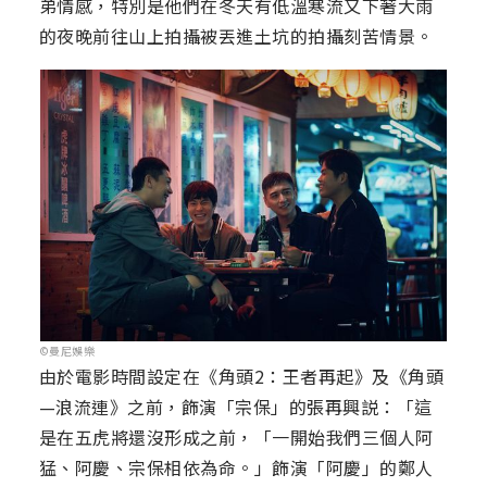
弟情感，特別是他們在冬天有低溫寒流又下著大雨
的夜晚前往山上拍攝被丟進土坑的拍攝刻苦情景。
©曼尼娛樂
由於電影時間設定在《角頭2：王者再起》及《角頭
—浪流連》之前，飾演「宗保」的張再興説：「這
是在五虎將還沒形成之前，「一開始我們三個人阿
猛、阿慶、宗保相依為命。」飾演「阿慶」的鄭人