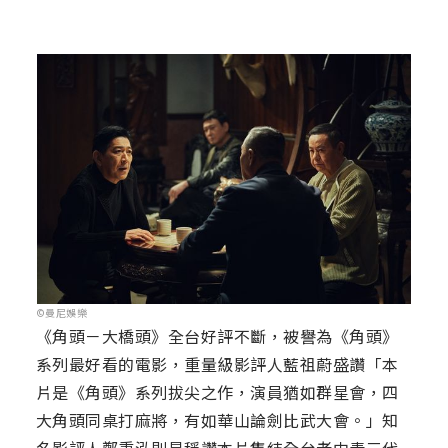
©曼尼娛樂
《角頭－大橋頭》全台好評不斷，被譽為《角頭》
系列最好看的電影，重量級影評人藍祖蔚盛讚「本
片是《角頭》系列拔尖之作，演員猶如群星會，四
大角頭同桌打麻將，有如華山論劍比武大會。」知