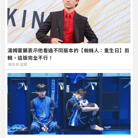
湯姆霍蘭表示他看過不同版本的【蜘蛛人：重生日】剪
輯，這版完全不行！
電影新星聞