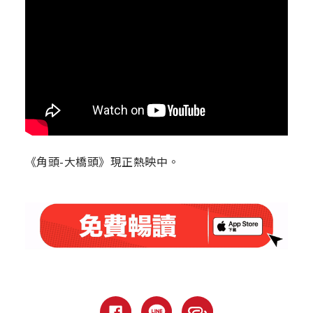
《角頭-大橋頭》現正熱映中。