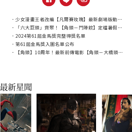
．
少女漫畫王者改編【凡爾賽玫瑰】最新劇場版動畫｜本周上線、電視首播推薦
．
「六大巨頭」齊聚！【角頭－鬥陣欸】定檔暑假南北大戰掀腥風血雨
．
2024第61屆金馬獎完整得獎名單
．
第61屆金馬獎入圍名單公布
．
【角頭】10周年！最新前傳電影【角頭－大橋頭】回溯世界觀起源