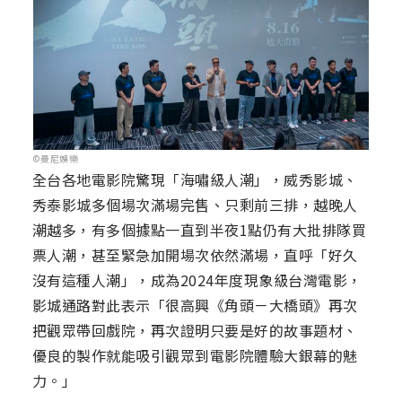
©曼尼娛樂
全台各地電影院驚現「海嘯級人潮」，威秀影城、
秀泰影城多個場次滿場完售、只剩前三排，越晚人
潮越多，有多個據點一直到半夜1點仍有大批排隊買
票人潮，甚至緊急加開場次依然滿場，直呼「好久
沒有這種人潮」，成為2024年度現象級台灣電影，
影城通路對此表示「很高興《角頭－大橋頭》再次
把觀眾帶回戲院，再次證明只要是好的故事題材、
優良的製作就能吸引觀眾到電影院體驗大銀幕的魅
力。」