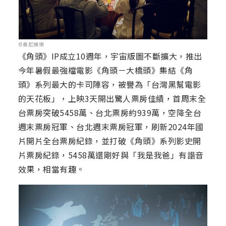
©曼尼娛樂
《角頭》IP成立10週年，宇宙版圖不斷擴大，推出
今年暑假最強檔電影《角頭－大橋頭》集結《角
頭》系列最大的卡司陣容，被譽為「台灣黑幫電影
的天花板」，上映3天開出驚人票房佳績，首周末全
台票房突破5458萬、台北票房約939萬，空降全台
週末票房冠軍、台北週末票房冠軍，刷新2024年國
片開片全台票房紀錄，並打破《角頭》系列影史開
片票房紀錄，5458萬還剛好與「我是我爸」有諧音
效果，相當有趣。