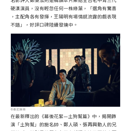
名影評人鄭秉泓則是稱讚本片集結全台老中青三代
硬漢演員，沒有輕忽任何一株綠葉，「選角有驚喜
，主配角各有發揮，王陽明有場情感流露的戲表現
不錯」，好評口碑陸續發燒中。
©曼尼娛樂
在最新釋出的《幕後花絮—土狗幫篇》中，揭開飾
演「土狗幫」的施名帥、鄭人碩、張再興動人的兄