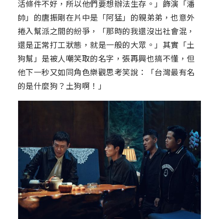
活條件不好，所以他們要想辦法生存。」飾演「潘
帥」的唐振剛在片中是「阿猛」的親弟弟，也意外
捲入幫派之間的紛爭，「那時的我還沒出社會混，
還是正常打工狀態，就是一般的大眾。」其實「土
狗幫」是被人嘲笑取的名字，張再興也搞不懂，但
他下一秒又如同角色樂觀思考笑說：「台灣最有名
的是什麼狗？土狗啊！」