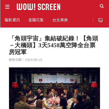
電影資訊
星聞花絮
台北票房
「角頭宇宙」集結破紀錄！【角頭
－大橋頭】3天5458萬空降全台票
房冠軍
發佈日期：2024-08-19