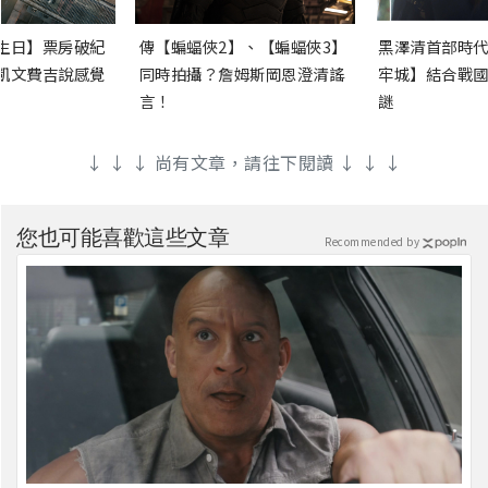
生日】票房破紀
傳【蝙蝠俠2】、【蝙蝠俠3】
黑澤清首部時代
凱文費吉說感覺
同時拍攝？詹姆斯岡恩澄清謠
牢城】結合戰國
言！
謎
↓ ↓ ↓ 尚有文章，請往下閱讀 ↓ ↓ ↓
您也可能喜歡這些文章
Recommended by