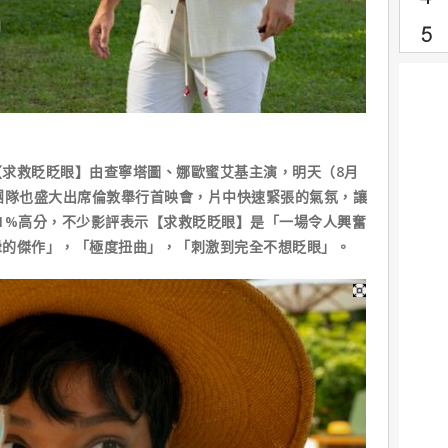
求救眨眨眼】由查寧塔圖、娜歐蜜艾基主演，明天（8月
團隊也盛大出席倫敦舉行首映會，片中快速緊張的氣氛，讓
1%高分，不少影評表示【求救眨眨眼】是「一場令人興奮
釁的傑作」，「極度扭曲」，「刺激到完全不想眨眼」。