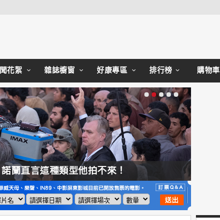
Close
聞花絮
雜誌櫥窗
好康專區
排行榜
購物車
，諾蘭直言這種類型他拍不來！