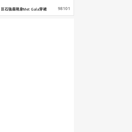
98101
巨石強森現身Met Gala穿裙
子...