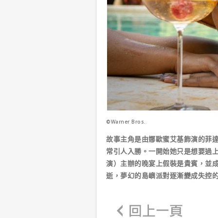
©Warner Bros.
故事主角是由娜歐蜜艾基飾演的菲
常引人入勝。一開始她只是想要過
演）主辦的晚宴上假裝是貴賓，並
逝，夢幻的島嶼派對逐漸變成失控