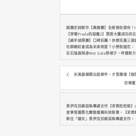
諾蘭史詩鉅作【奧德賽】全新預告發布！I
【穿著Prada的惡魔2】票房大獲成功的
【綿羊偵探團】口碑狂飆！休傑克曼三度
社群網紅會成為未來明星？小勞勃道尼：
巨石強森現身Met Gala穿裙子，呼應
米高基頓開出這條件，才答應接【陰間大法師
彷彿置
柔伊克拉維茲執導處女作【求救眨眨眼】
查寧塔圖黑化變態億萬科技新貴，【求救
新任「貓女」柔伊克拉維茲執導處女作，