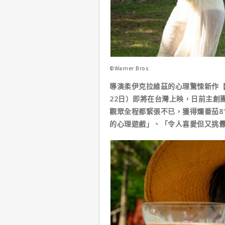
©Warner Bros.
導演柔伊克拉維茲的心理驚悚新作【
22日）即將在台灣上映，日前主創
觀眾全程都緊張不已，獲得爛番茄8
的心理遊戲」、「令人喜愛但又挑