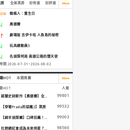
票房
全美票房
好奇度
好評度
蜘蛛人：重生日
奧德賽
劇場版 吉伊卡哇 人魚島的秘密
玩具總動員5
名偵探柯南 高速公路的墮天使
間:2026-07-31~2026-08-02
最HOT
本週推薦
最HOT
人氣
99801
諾蘭史詩鉅作【奧德賽】全...
99532
【穿著Prada的惡魔2】票房
大...
99003
【綿羊偵探團】口碑狂飆！...
98560
社群網紅會成為未來明星？...