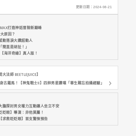
更新日期：2024-08-21
MAX打造神話冒險新巔峰
五大原因？
感動落淚大讚超動人
「簡直是胡扯！」
新片【海洋奇緣】真人版！
 BEETLEJUICE】
身古羅馬！【神鬼戰士II】四帥男星讚嘆「畢生難忘拍攝經驗」
大膽探討男女權力互動讓人坐立不安
眨眨眼】導演：非他莫屬！
【求救眨眨眼】首支驚悚預告