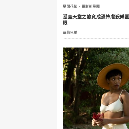
星聞花絮
電影新星聞
孤島天堂之旅竟成恐怖虐殺樂
眼
華納兄弟