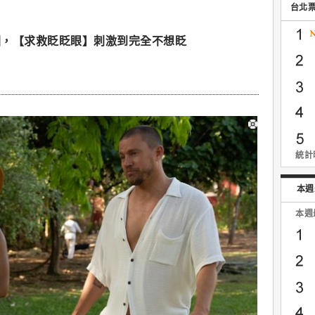
台北
園，【求救眨眨眼】刺激到完全不想眨
統計時
本週
本週