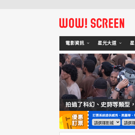
電影資訊
星光大道
星
如何交棒蜘蛛人？湯姆霍蘭：「我們有一個完整的計畫。」
拍過了科幻、史詩等類型