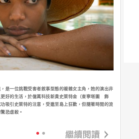
達，是一位挑戰受害者敘事型態的複雜女主角，她的演出非
上更好的生活，於億萬科技新貴史萊特金（查寧塔圖 飾
成功吸引史萊特的注意，受邀至島上狂歡，但隨著時間的流
的驚恐虐殺。