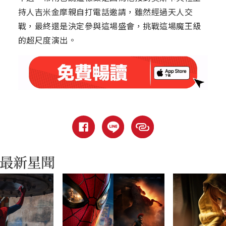
持人吉米金摩親自打電話邀請，雖然經過天人交
戰，最終還是決定參與這場盛會，挑戰這場魔王級
的超尺度演出。