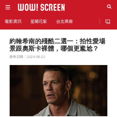
電影資訊
星聞花絮
台北票房
約翰希南的殘酷二選一：拍性愛場
景跟奧斯卡裸體，哪個更尷尬？
發佈日期：2024-08-22