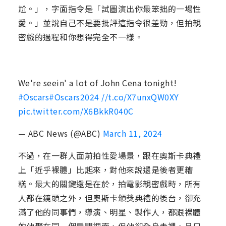
尬。」，字面指令是「試圖演出你最笨拙的一場性
愛。」並說自己不是要批評這指令很差勁，但拍親
密戲的過程和你想得完全不一樣。
We're seein' a lot of John Cena tonight!
#Oscars
#Oscars2024
//t.co/X7unxQW0XY
pic.twitter.com/X6BkkR040C
— ABC News (@ABC)
March 11, 2024
不過，在一群人面前拍性愛場景，跟在奧斯卡典禮
上「近乎裸體」比起來，對他來說還是後者更糟
糕。最大的關鍵還是在於，拍電影親密戲時，所有
人都在鏡頭之外，但奧斯卡頒獎典禮的後台，卻充
滿了他的同事們，導演、明星、製作人，都跟裸體