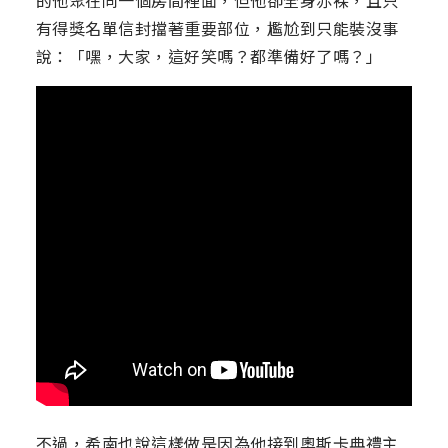
的他聚在同一個房間裡面，但他卻全身赤裸，且只
有得獎名單信封擋著重要部位，尷尬到只能裝沒事
說：「嘿，大家，這好笑嗎？都準備好了嗎？」
不過，希南也說這樣做是因為他接到奧斯卡典禮主