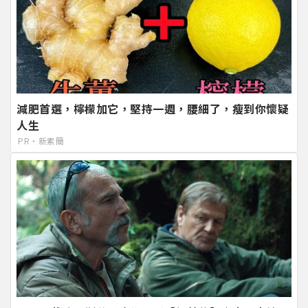
減肥首選，檸檬加它，堅持一週，腰細了，瘦到你懷疑
人生
PR・新素簡