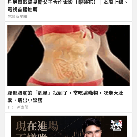
丹尼爾戴路易斯父子合作電影【銀蓮花】｜本周上線、
電視首播推薦
電影新星聞
腹部脂肪的「剋星」找到了，常吃這幾物，吃走大肚
囊，瘦出小蠻腰
PR・新素簡