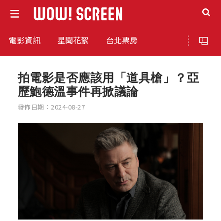
電影資訊
星聞花絮
台北票房
拍電影是否應該用「道具槍」？亞
歷鮑德溫事件再掀議論
發佈日期：2024-08-27