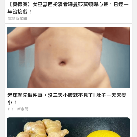
【奧德賽】女巫瑟西扮演者珊曼莎莫頓曝心聲，已經一
年沒接戲！
電影新星聞
起床就先做件事，沒三天小腹就不見了! 肚子一天天變
小！
PR・新素簡