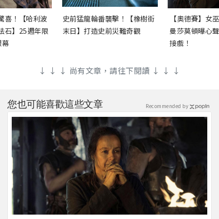
驚喜！【哈利波
史前猛龍輪番襲擊！【橡樹街
【奧德賽】女
法石】25週年限
末日】打造史前災難奇觀
曼莎莫頓曝心
銀幕
接戲！
↓ ↓ ↓ 尚有文章，請往下閱讀 ↓ ↓ ↓
您也可能喜歡這些文章
Recommended by