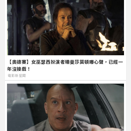
【奧德賽】女巫瑟西扮演者珊曼莎莫頓曝心聲，已經一
年沒接戲！
電影新星聞