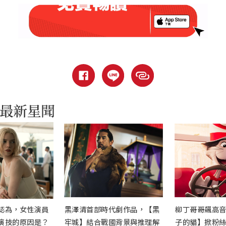
認為，女性演員
黑澤清首部時代劇作品，【黑
柳丁哥哥飆高
演技的原因是？
牢城】結合戰國背景與推理解
子的貓】掀粉