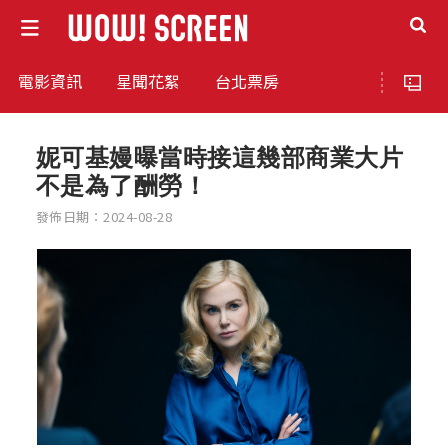
電影資訊
星聞花絮
台北票房
妮可基嫚曝當時接這幾部商業大片
不是為了酬勞！
發佈日期：2024-08-28