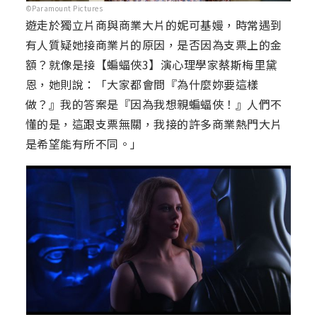
©Paramount Pictures
遊走於獨立片商與商業大片的妮可基嫚，時常遇到
有人質疑她接商業片的原因，是否因為支票上的金
額？就像是接【蝙蝠俠3】演心理學家蔡斯梅里黛
恩，她則說：「大家都會問『為什麼妳要這樣
做？』我的答案是『因為我想親蝙蝠俠！』人們不
懂的是，這跟支票無關，我接的許多商業熱門大片
是希望能有所不同。」