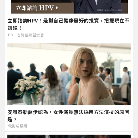
立即諮詢HPV！是對自己健康最好的投資，把握現在不
嫌晚！
PR・台灣癌症基金會
安雅泰勒喬伊認為，女性演員無法採用方法演技的原因
是？
電影新星聞