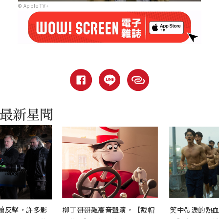
© Apple TV+
蘭反擊，許多影
柳丁哥哥飆高音聲演，【戴帽
笑中帶淚的熱