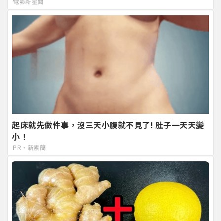
電影新星聞
起床就先做件事，沒三天小腹就不見了! 肚子一天天變
小！
PR・新素簡