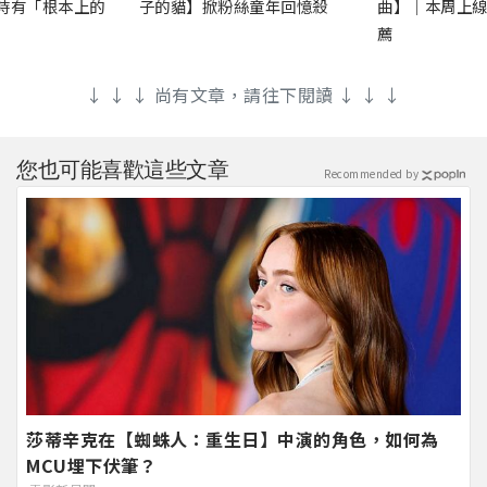
時有「根本上的
子的貓】掀粉絲童年回憶殺
曲】｜本周上
薦
↓ ↓ ↓ 尚有文章，請往下閱讀 ↓ ↓ ↓
您也可能喜歡這些文章
Recommended by
莎蒂辛克在【蜘蛛人：重生日】中演的角色，如何為
MCU埋下伏筆？