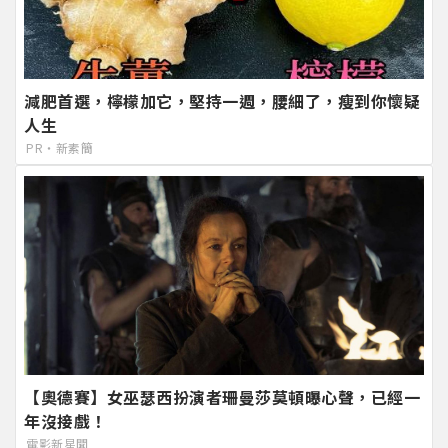
減肥首選，檸檬加它，堅持一週，腰細了，瘦到你懷疑
人生
PR・新素簡
【奧德賽】女巫瑟西扮演者珊曼莎莫頓曝心聲，已經一
年沒接戲！
電影新星聞