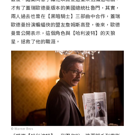
才有了蓋瑞歐德曼版本的美國總統杜魯門，其實，
兩人過去也曾在【黑暗騎士】三部曲中合作，蓋瑞
歐德曼扮演蝙蝠俠的盟友詹姆斯高登，後來，歐德
曼曾公開表示，這個角色與【哈利波特】的天狼
星，拯救了他的職涯。
© Warner Bros