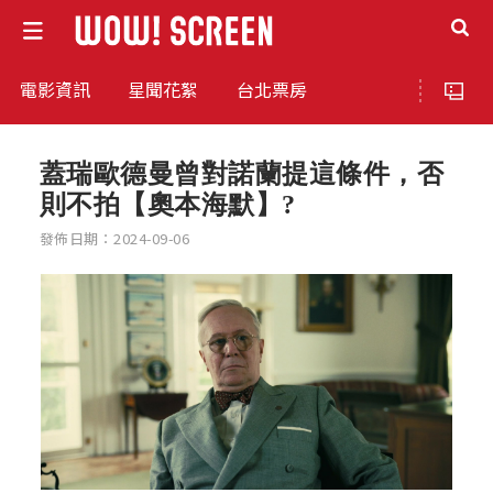
電影資訊
星聞花絮
台北票房
蓋瑞歐德曼曾對諾蘭提這條件，否
則不拍【奧本海默】?
發佈日期：2024-09-06