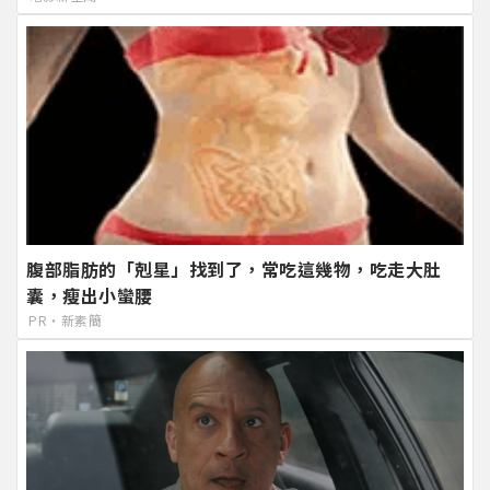
腹部脂肪的「剋星」找到了，常吃這幾物，吃走大肚
囊，瘦出小蠻腰
PR・新素簡