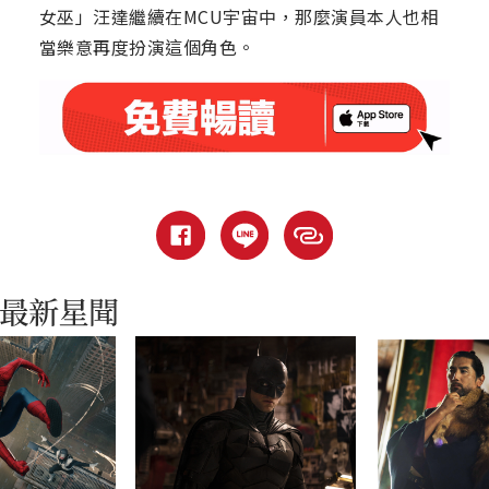
女巫」汪達繼續在MCU宇宙中，那麼演員本人也相
當樂意再度扮演這個角色。