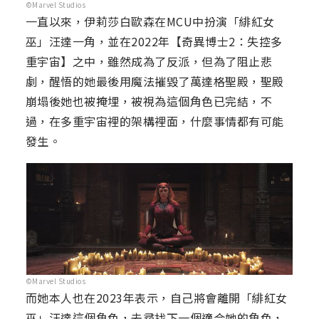
©Marvel Studios
一直以來，伊莉莎白歐森在MCU中扮演「緋紅女
巫」汪達一角，並在2022年【奇異博士2：失控多
重宇宙】之中，雖然成為了反派，但為了阻止悲
劇，醒悟的她最後用魔法摧毀了萬達格聖殿，聖殿
崩塌後她也被掩埋，被視為這個角色已完結，不
過，在多重宇宙裡的架構裡面，什麼事情都有可能
發生。
©Marvel Studios
而她本人也在2023年表示，自己將會離開「緋紅女
巫」汪達這個角色，去尋找下一個適合她的角色，