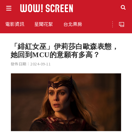
電影資訊
星聞花絮
台北票房
「緋紅女巫」伊莉莎白歐森表態，
她回到MCU的意願有多高？
發佈日期：2024-09-11