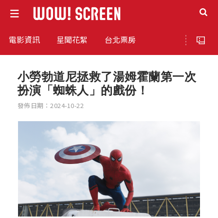
電影資訊
星聞花絮
台北票房
小勞勃道尼拯救了湯姆霍蘭第一次
扮演「蜘蛛人」的戲份！
發佈日期：2024-10-22