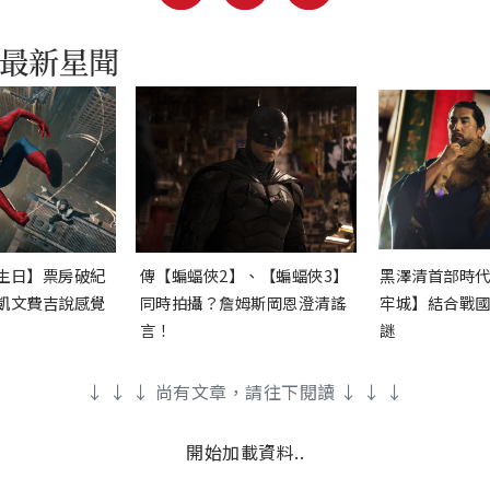
生日】票房破紀
傳【蝙蝠俠2】、【蝙蝠俠3】
黑澤清首部時
凱文費吉說感覺
同時拍攝？詹姆斯岡恩澄清謠
牢城】結合戰
言！
謎
↓ ↓ ↓ 尚有文章，請往下閱讀 ↓ ↓ ↓
開始加載資料..