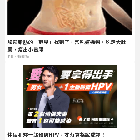
腹部脂肪的「剋星」找到了，常吃這幾物，吃走大肚
囊，瘦出小蠻腰
PR・新素簡
伴侶和妳一起預防HPV，才有資格說愛妳！