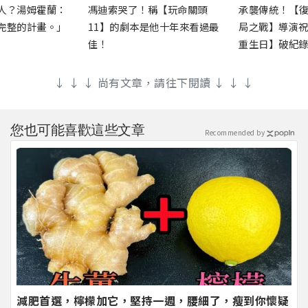
人？湯姆霍蘭：
馮迪索哭了！稱【玩命關頭
承襲傳統！【
完整的計畫。」
11】的劇本是他十年來看過最
局之戰】導演
佳！
重生日】破紀
↓ ↓ ↓ 尚有文章，請往下閱讀 ↓ ↓ ↓
您也可能喜歡這些文章
Recommended by
減肥首選，檸檬加它，堅持一週，腰細了，瘦到你懷疑