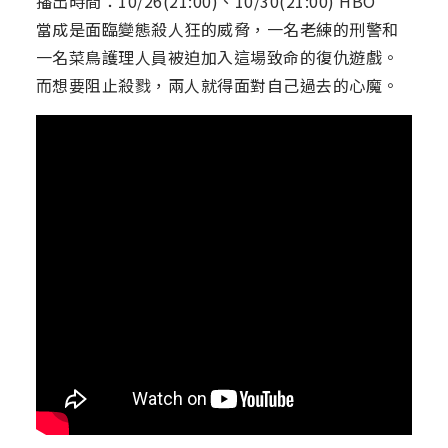
播出時間：10/26(21:00)、10/30(21:00) HBO
當成是面臨變態殺人狂的威脅，一名老練的刑警和
一名菜鳥護理人員被迫加入這場致命的復仇遊戲。
而想要阻止殺戮，兩人就得面對自己過去的心魔。