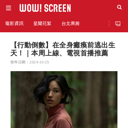
電影資訊
星聞花絮
台北票房
【行動倒數】在全身癱瘓前逃出生
天！｜本周上線、電視首播推薦
發佈日期：2024-10-25