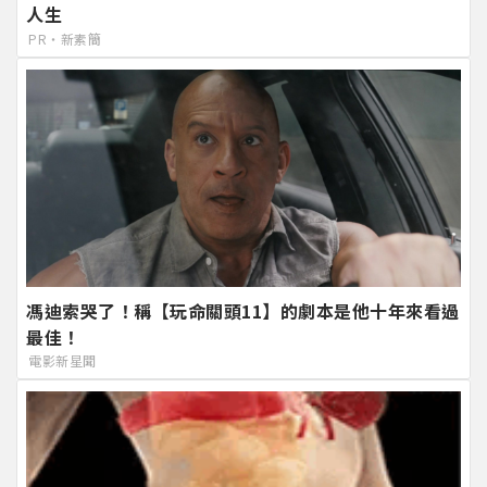
人生
PR・新素簡
馮迪索哭了！稱【玩命關頭11】的劇本是他十年來看過
最佳！
電影新星聞