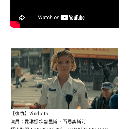
【復仇】Vindicta
演員：愛琳娜坎普里斯、西恩奧斯汀