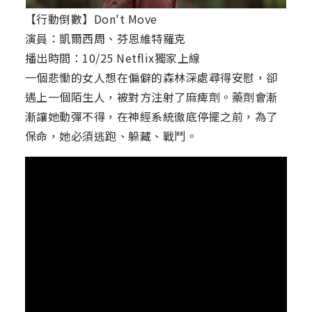
【行動倒數】Don't Move
演員：凱爾西周、芬恩維特羅克
播出時間：10/25 Netflix獨家上線
一個悲慟的女人想在偏僻的森林深處尋得安慰，卻
遇上一個陌生人，被對方注射了麻痺劑。藥劑會漸
漸讓她動彈不得，在神經系統徹底停擺之前，為了
保命，她必須逃跑、躲藏、戰鬥。