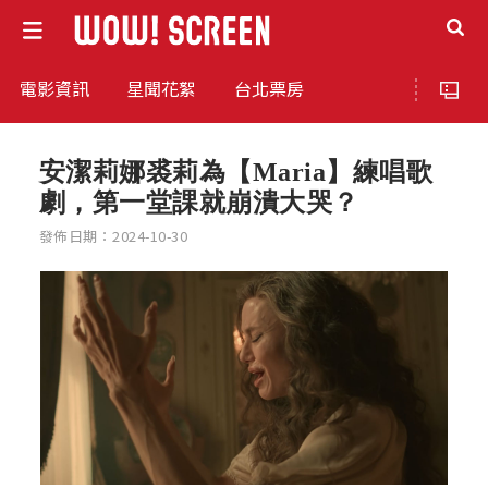
電影資訊
星聞花絮
台北票房
安潔莉娜裘莉為【Maria】練唱歌
劇，第一堂課就崩潰大哭？
發佈日期：2024-10-30