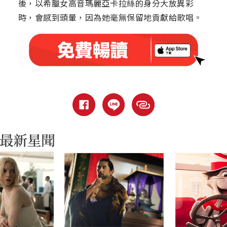
後，以希臘女高音瑪麗亞卡拉絲的身分大放異彩
時，會感到頭暈，因為她毫無保留地貢獻給歌唱。