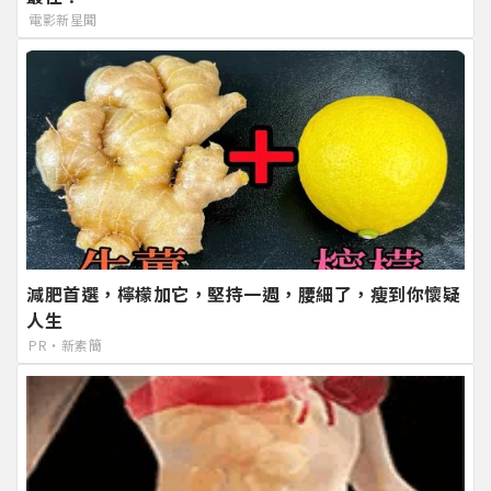
電影新星聞
減肥首選，檸檬加它，堅持一週，腰細了，瘦到你懷疑
人生
PR・新素簡