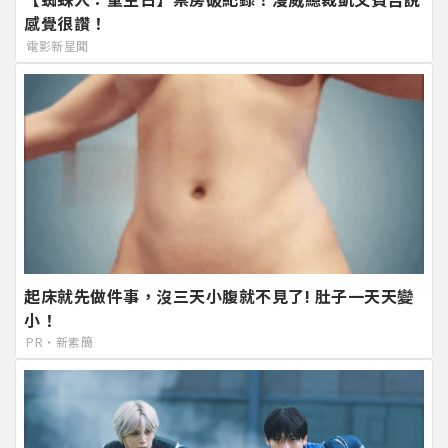
感覺很讚！
電影新星聞
起床就先做件事，沒三天小腹就不見了! 肚子一天天變
小！
PR・新素簡