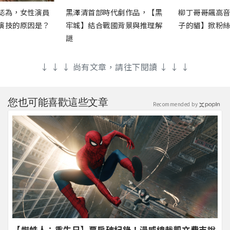
認為，女性演員
黑澤清首部時代劇作品，【黑
柳丁哥哥飆高
演技的原因是？
牢城】結合戰國背景與推理解
子的貓】掀粉
謎
↓ ↓ ↓ 尚有文章，請往下閱讀 ↓ ↓ ↓
您也可能喜歡這些文章
Recommended by
【蜘蛛人：重生日】票房破紀錄！漫威總裁凱文費吉說