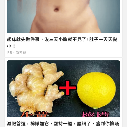
起床就先做件事，沒三天小腹就不見了! 肚子一天天變
小！
PR・新素簡
減肥首選，檸檬加它，堅持一週，腰細了，瘦到你懷疑