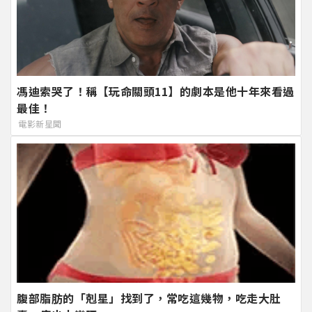
馮迪索哭了！稱【玩命關頭11】的劇本是他十年來看過
最佳！
電影新星聞
腹部脂肪的「剋星」找到了，常吃這幾物，吃走大肚