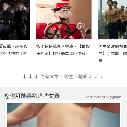
蘭反擊，許多影
柳丁哥哥飆高音聲演，【戴帽
笑中帶淚的熱
時有「根本上的
子的貓】掀粉絲童年回憶殺
曲】｜本周上
薦
↓ ↓ ↓ 尚有文章，請往下閱讀 ↓ ↓ ↓
您也可能喜歡這些文章
Recommended by