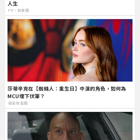
人生
PR・新素簡
莎蒂辛克在【蜘蛛人：重生日】中演的角色，如何為
MCU埋下伏筆？
電影新星聞