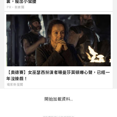
囊，瘦出小蠻腰
PR・新素簡
【奧德賽】女巫瑟西扮演者珊曼莎莫頓曝心聲，已經一
年沒接戲！
電影新星聞
開始加載資料..