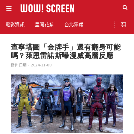
電影資訊
星聞花絮
台北票房
查寧塔圖「金牌手」還有翻身可能
嗎？萊恩雷諾斯曝漫威高層反應
發佈日期：2024-11-08