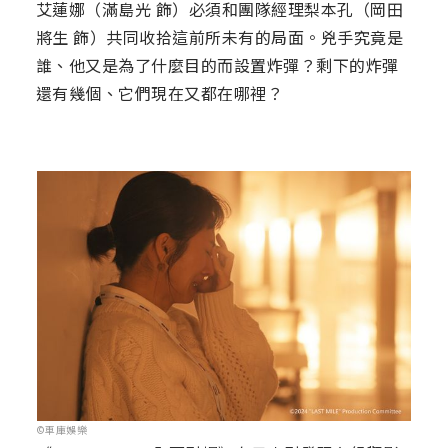
艾蓮娜（滿島光 飾）必須和團隊經理梨本孔（岡田
將生 飾）共同收拾這前所未有的局面。兇手究竟是
誰、他又是為了什麼目的而設置炸彈？剩下的炸彈
還有幾個、它們現在又都在哪裡？
©車庫娛樂