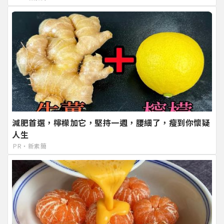
減肥首選，檸檬加它，堅持一週，腰細了，瘦到你懷疑
人生
PR・新素簡