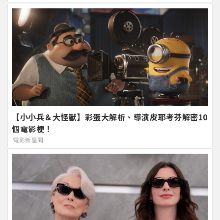
【小小兵＆大怪獸】彩蛋大解析、導演皮耶考芬解密10
個電影梗！
電影新星聞