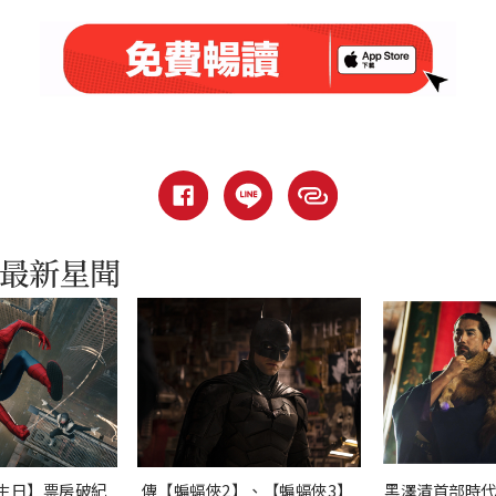
生日】票房破紀
傳【蝙蝠俠2】、【蝙蝠俠3】
黑澤清首部時