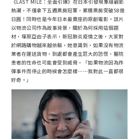
《LAST MILE：全面引爆》在日本引發現象級觀影
熱潮，不僅拿下五週票房冠軍，累積票房突破58億
日圓！同時也是今年日本最賣座的原創電影。該片
以物流公司作為故事背景，關於為何採用這個題
材，塚原亞由子表示，新冠肺炎疫情之後，大家對
於網路購物越來越依賴，她意識到，如果沒有物流
業者在運送貨物，到處都會產生巨大的恐慌，醫院
患者的性命也可能會受到威脅，「如果物流因為炸
彈事件而停止的時候會怎麼樣……我對此一直都很
好奇。」