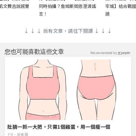
凱文費吉說感覺
同時拍攝？詹姆斯岡恩澄清謠
牢城】結合戰
言！
謎
↓ ↓ ↓ 尚有文章，請往下閱讀 ↓ ↓ ↓
您也可能喜歡這些文章
Recommended by
肚腩一抓一大把，只需1個雞蛋，用一個瘦一個
PR・新素簡