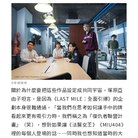
©車庫娛樂
關於為什麼要把這些作品設定成共同宇宙，塚原亞
由子坦言，是因為《LAST MILE：全面引爆》的企
劃本身很難通過，「當我們在思考如何讓手中的牌
看起來更有吸引力時，我們稱之為『復仇者聯盟計
畫』（笑），想到如果讓《法醫女王》《MIU404》
裡的每個人登場的話……同時我也想知道當時的大