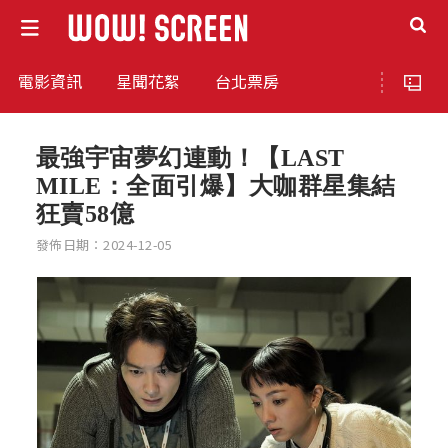
電影資訊
星聞花絮
台北票房
最強宇宙夢幻連動！【LAST
MILE：全面引爆】大咖群星集結
狂賣58億
發佈日期：2024-12-05