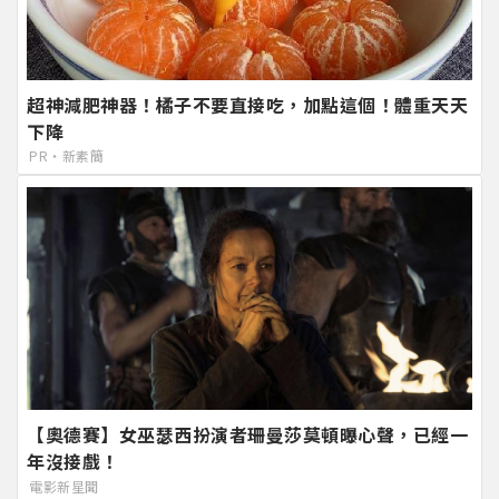
超神減肥神器！橘子不要直接吃，加點這個！體重天天
下降
PR・新素簡
【奧德賽】女巫瑟西扮演者珊曼莎莫頓曝心聲，已經一
年沒接戲！
電影新星聞