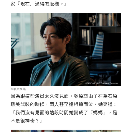
家『現在』過得怎麼樣。」
©車庫娛樂
因為跟這些演員太久沒見面，塚原亞由子在為石原
聰美試裝的時候，兩人甚至還相擁而泣，她笑道：
「我們沒有見面的這段時間她變成了『媽媽』，是
不是很神奇？」