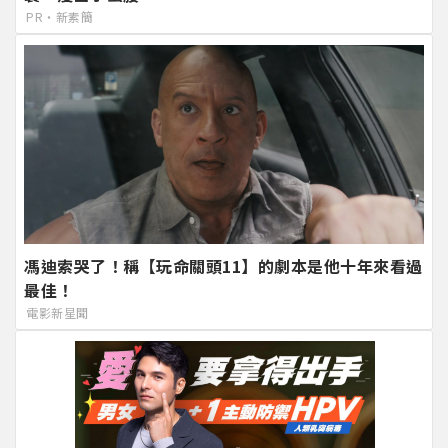
PR・新素簡
馮迪索哭了！稱【玩命關頭11】的劇本是他十年來看過
最佳！
電影新星聞