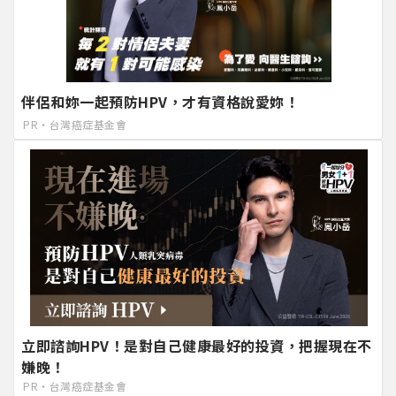
伴侶和妳一起預防HPV，才有資格說愛妳！
PR・台灣癌症基金會
立即諮詢HPV！是對自己健康最好的投資，把握現在不
嫌晚！
PR・台灣癌症基金會