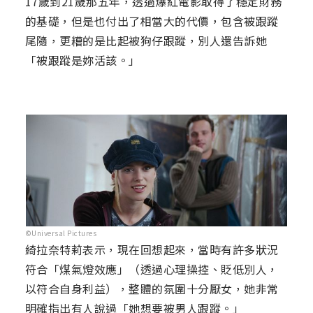
17歲到21歲那五年，透過爆紅電影取得了穩定財務
的基礎，但是也付出了相當大的代價，包含被跟蹤
尾隨，更糟的是比起被狗仔跟蹤，別人還告訴她
「被跟蹤是妳活該。」
©Universal Pictures
綺拉奈特莉表示，現在回想起來，當時有許多狀況
符合「煤氣燈效應」（透過心理操控、貶低別人，
以符合自身利益），整體的氛圍十分厭女，她非常
明確指出有人說過「她想要被男人跟蹤。」