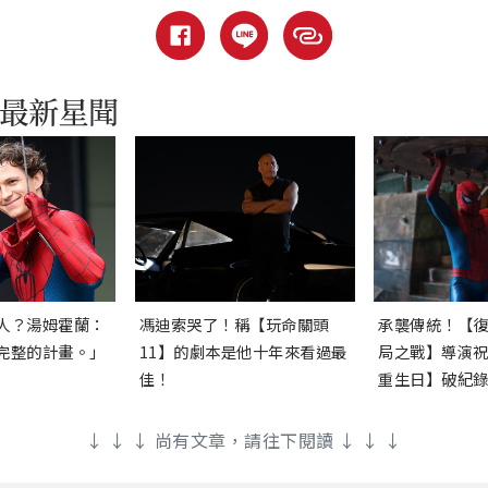
人？湯姆霍蘭：
馮迪索哭了！稱【玩命關頭
承襲傳統！【
完整的計畫。」
11】的劇本是他十年來看過最
局之戰】導演
佳！
重生日】破紀
↓ ↓ ↓ 尚有文章，請往下閱讀 ↓ ↓ ↓