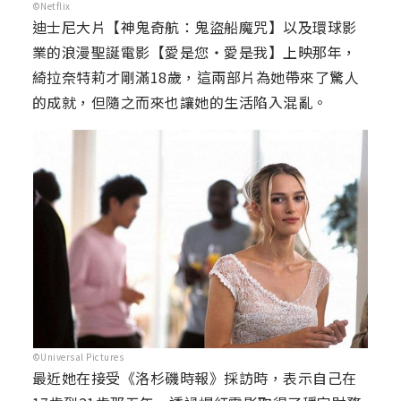
©Netflix
迪士尼大片【神鬼奇航：鬼盜船魔咒】以及環球影
業的浪漫聖誕電影【愛是您‧愛是我】上映那年，
綺拉奈特莉才剛滿18歲，這兩部片為她帶來了驚人
的成就，但隨之而來也讓她的生活陷入混亂。
©Universal Pictures
最近她在接受《洛杉磯時報》採訪時，表示自己在