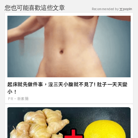
您也可能喜歡這些文章
Recommended by
起床就先做件事，沒三天小腹就不見了! 肚子一天天變
小！
PR・新素簡