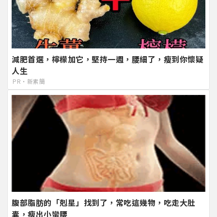
減肥首選，檸檬加它，堅持一週，腰細了，瘦到你懷疑
人生
PR・新素簡
腹部脂肪的「剋星」找到了，常吃這幾物，吃走大肚
囊，瘦出小蠻腰